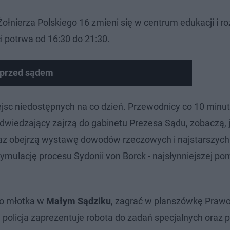
ołnierza Polskiego 16 zmieni się w centrum edukacji i ro
i potrwa od 16:30 do 21:30.
ł przed sądem
jsc niedostępnych na co dzień. Przewodnicy co 10 minu
dwiedzający zajrzą do gabinetu Prezesa Sądu, zobaczą, 
oraz obejrzą wystawę dowodów rzeczowych i najstarszych
mulację procesu Sydonii von Borck - najsłynniejszej po
go młotka w
Małym Sądziku
, zagrać w planszówkę Prawo
 policja zaprezentuje robota do zadań specjalnych oraz 