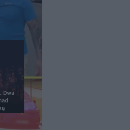
6. Dwa
nad
ką