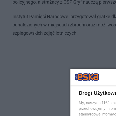
policyjnego, a strażacy z OSP Gryf nauczą pierws
Instytut Pamięci Narodowej przygotował gratkę dla
odnalezionych w miejscach zbrodni oraz możliwoś
szpiegowskich zdjęć lotniczych.
Drogi Użytkow
My, naszych 1162 zau
przechowujemy informa
standardowe informac