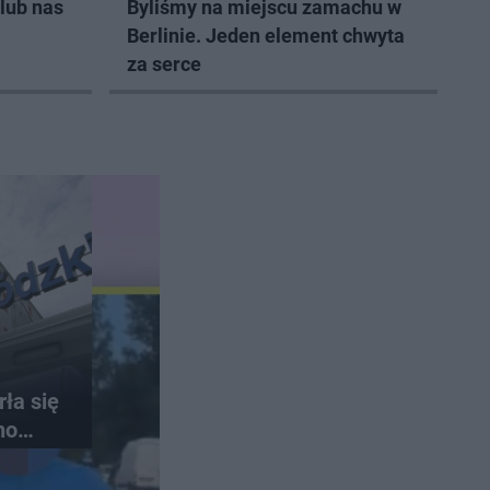
lub nas
Byliśmy na miejscu zamachu w
Berlinie. Jeden element chwyta
za serce
ła się
no