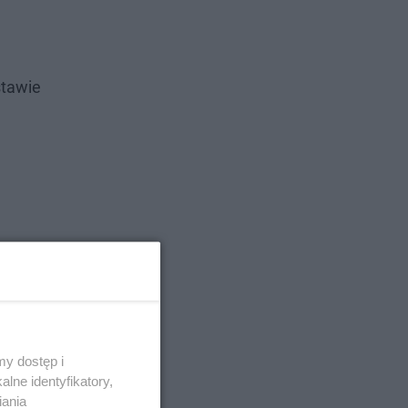
stawie
y dostęp i
lne identyfikatory,
iania