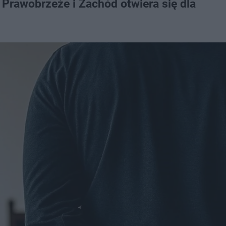
Prawobrzeże i Zachód otwiera się dla