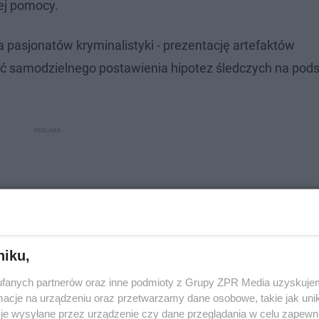
zej pomocy.
 pasjonatów kryminalistyki - prezentację artefaktów
ć samodzielnego postawienia hipotez śledczych na pod
niku,
fanych partnerów oraz inne podmioty z Grupy ZPR Media uzyskujem
cje na urządzeniu oraz przetwarzamy dane osobowe, takie jak unika
je wysyłane przez urządzenie czy dane przeglądania w celu zapewn