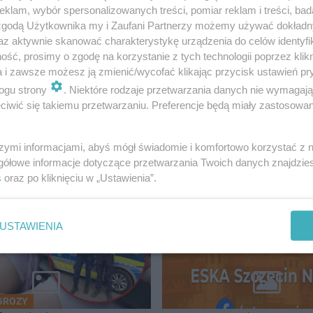
klam, wybór spersonalizowanych treści, pomiar reklam i treści, bad
 zgodą Użytkownika my i Zaufani Partnerzy możemy używać dokład
az aktywnie skanować charakterystykę urządzenia do celów identyfi
ść, prosimy o zgodę na korzystanie z tych technologii poprzez klikn
a i zawsze możesz ją zmienić/wycofać klikając przycisk ustawień pr
ogu strony
. Niektóre rodzaje przetwarzania danych nie wymagaj
iwić się takiemu przetwarzaniu. Preferencje będą miały zastosowanie
szymi informacjami, abyś mógł świadomie i komfortowo korzystać z
CZECIN
gółowe informacje dotyczące przetwarzania Twoich danych znajdzi
s
oraz po kliknięciu w „Ustawienia”.
USTAWIENIA
GROZY