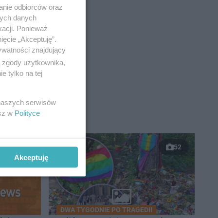
anie odbiorców oraz
nych danych
kacji. Ponieważ
ięcie „Akceptuję”.
ywatności znajdujący
ą zgody użytkownika,
 tylko na tej
 naszych serwisów
esz w
Polityce
52
Akceptuję
DWA TYGODNIE PO TRAGEDII