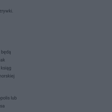
zrywki.
t będą
jak
 ksiąg
morskiej
polis lub
psa