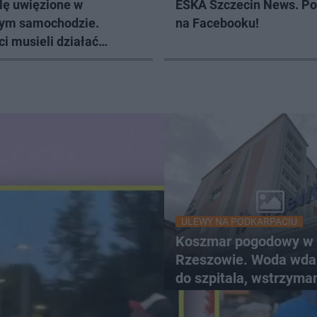
ę uwięzione w
ESKA Szczecin News. Po
ym samochodzie.
na Facebooku!
ci musieli działać
iast
ULEWY NA PODKARPACIU
Koszmar pogodowy w
Rzeszowie. Woda wdar
do szpitala, wstrzyma
przyjęcia