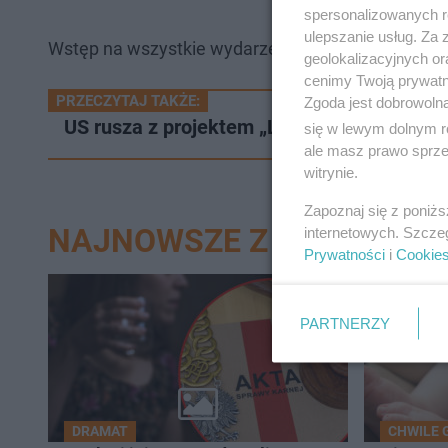
spersonalizowanych re
ulepszanie usług. Za
Wstęp na wszystkie wydarzenia jest bezpłatny.
geolokalizacyjnych or
cenimy Twoją prywatno
PRZECZYTAJ TAKŻE:
Zgoda jest dobrowoln
US rusza z projektem „LIFE Drawa BIS”
się w lewym dolnym r
ale masz prawo sprzec
witrynie.
Zapoznaj się z poniż
NAJNOWSZE Z DZIAŁU SZ
internetowych. Szcze
Prywatności
i
Cookie
PARTNERZY
DRAMAT
CHWILE 