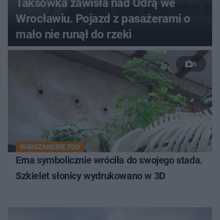
Taksówka zawisła nad Odrą we
Wrocławiu. Pojazd z pasażerami o
mało nie runął do rzeki
6
WARSZAWSKIE ZOO
Erna symbolicznie wróciła do swojego stada.
Szkielet słonicy wydrukowano w 3D