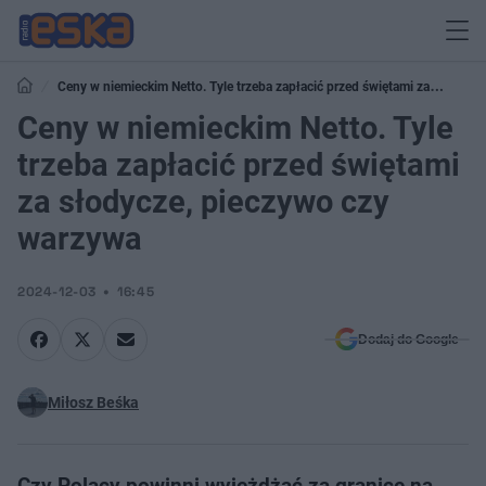
Ceny w niemieckim Netto. Tyle trzeba zapłacić przed świętami za
słodycze, pieczywo czy warzywa
Ceny w niemieckim Netto. Tyle
trzeba zapłacić przed świętami
za słodycze, pieczywo czy
warzywa
2024-12-03
16:45
Dodaj do Google
Miłosz Beśka
Czy Polacy powinni wyjeżdżać za granicę na