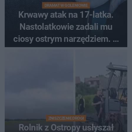
DRAMAT W GOLENIOWIE
Krwawy atak na 17-latka.
Nastolatkowie zadali mu
ciosy ostrym narzędziem. O
ich losach zdecyduje sąd
rodzinny
ZNISZCZENIE DROGI
Rolnik z Ostropy usłyszał