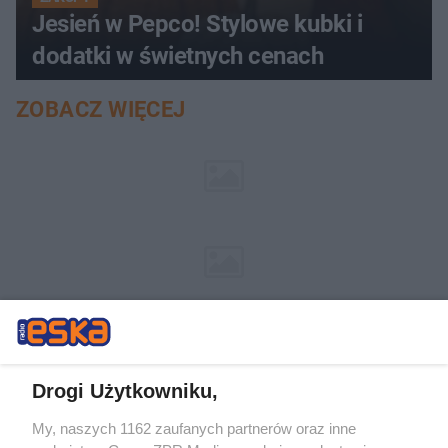
Jesień w Pepco! Stylowe kubki i
dodatki w świetnych cenach
ZOBACZ WIĘCEJ
Drogi Użytkowniku,
My, naszych 1162 zaufanych partnerów oraz inne