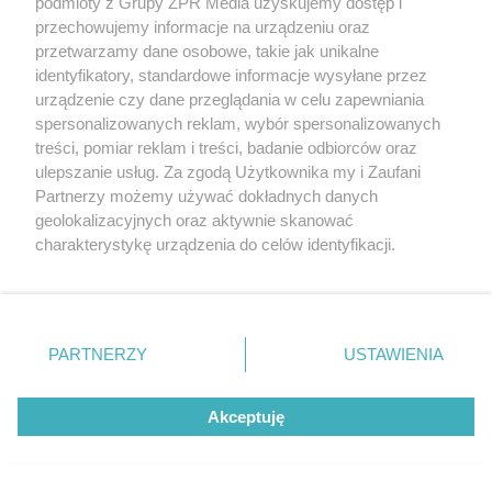
podmioty z Grupy ZPR Media uzyskujemy dostęp i
przechowujemy informacje na urządzeniu oraz
przetwarzamy dane osobowe, takie jak unikalne
identyfikatory, standardowe informacje wysyłane przez
urządzenie czy dane przeglądania w celu zapewniania
spersonalizowanych reklam, wybór spersonalizowanych
treści, pomiar reklam i treści, badanie odbiorców oraz
ulepszanie usług. Za zgodą Użytkownika my i Zaufani
Partnerzy możemy używać dokładnych danych
geolokalizacyjnych oraz aktywnie skanować
charakterystykę urządzenia do celów identyfikacji.
Żaden utwór zamieszczony w serwisie nie może być powielany i
Ponieważ cenimy Twoją prywatność, prosimy o zgodę na
rozpowszechniany lub dalej rozpowszechniany w jakikolwiek sposób (w
korzystanie z tych technologii poprzez kliknięcie
tym także elektroniczny lub mechaniczny) na jakimkolwiek polu
„Akceptuję”. Zgoda jest dobrowolna i zawsze możesz ją
eksploatacji w jakiejkolwiek formie, włącznie z umieszczaniem w
Internecie bez pisemnej zgody właściciela praw. Jakiekolwiek użycie lub
zmienić/wycofać klikając przycisk ustawień prywatności
PARTNERZY
USTAWIENIA
wykorzystanie utworów w całości lub w części z naruszeniem prawa,
znajdujący się w lewym dolnym rogu strony
. Niektóre
tzn. bez właściwej zgody, jest zabronione pod groźbą kary i może być
ścigane prawnie.
rodzaje przetwarzania danych nie wymagają zgody
Akceptuję
użytkownika, ale masz prawo sprzeciwić się takiemu
przetwarzaniu. Preferencje będą miały zastosowanie tylko
na tej witrynie.