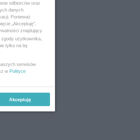
anie odbiorców oraz
nych danych
kacji. Ponieważ
ięcie „Akceptuję”.
ywatności znajdujący
ą zgody użytkownika,
 tylko na tej
 naszych serwisów
esz w
Polityce
Akceptuję