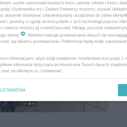
klam, wybór spersonalizowanych treści, pomiar reklam i treści, bad
 zgodą Użytkownika my i Zaufani Partnerzy możemy używać dokład
az aktywnie skanować charakterystykę urządzenia do celów identyfi
ść, prosimy o zgodę na korzystanie z tych technologii poprzez klikn
a i zawsze możesz ją zmienić/wycofać klikając przycisk ustawień pr
ogu strony
. Niektóre rodzaje przetwarzania danych nie wymagaj
iwić się takiemu przetwarzaniu. Preferencje będą miały zastosowanie
szymi informacjami, abyś mógł świadomie i komfortowo korzystać z
gółowe informacje dotyczące przetwarzania Twoich danych znajdzi
s
oraz po kliknięciu w „Ustawienia”.
USTAWIENIA