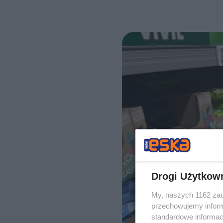
Drogi Użytkow
My, naszych 1162 zau
przechowujemy informa
standardowe informac