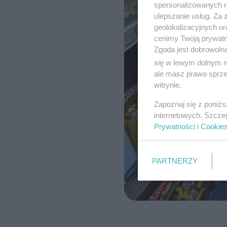
spersonalizowanych re
ulepszanie usług. Za
geolokalizacyjnych or
cenimy Twoją prywatno
Zgoda jest dobrowoln
się w lewym dolnym r
ale masz prawo sprzec
witrynie.
Zapoznaj się z poniż
internetowych. Szcze
Prywatności
i
Cookie
PARTNERZY