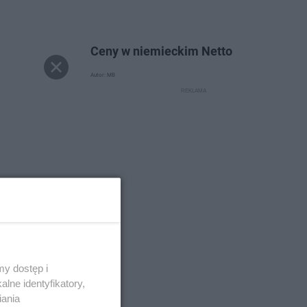
Ceny w niemieckim Netto
Autor: MB
y dostęp i
lne identyfikatory,
iania