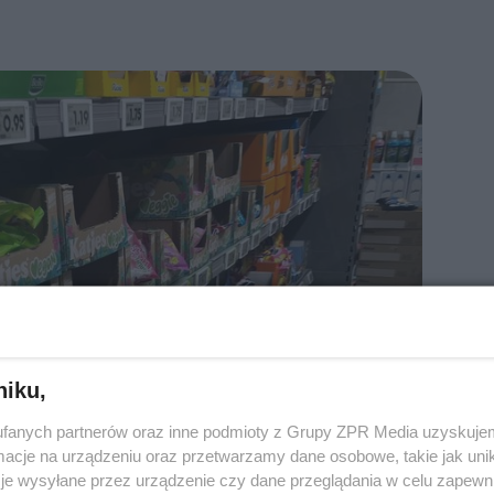
niku,
fanych partnerów oraz inne podmioty z Grupy ZPR Media uzyskujem
cje na urządzeniu oraz przetwarzamy dane osobowe, takie jak unika
je wysyłane przez urządzenie czy dane przeglądania w celu zapewn