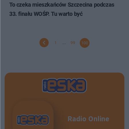
To czeka mieszkańców Szczecina podczas
33. finału WOŚP. Tu warto być
1
...
99
100
Radio Online