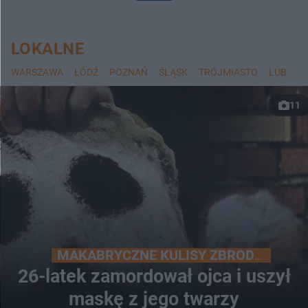
LOKALNE
WARSZAWA
ŁÓDŹ
POZNAŃ
ŚLĄSK
TRÓJMIASTO
LUBLIN
11
MAKABRYCZNE KULISY ZBRODNI
26-latek zamordował ojca i uszył
maskę z jego twarzy