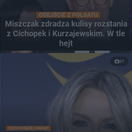
ODEJŚCIE Z POLSATU
Miszczak zdradza kulisy rozstania
z Cichopek i Kurzajewskim. W tle
hejt
27
CIOS PONIŻEJ PASA?