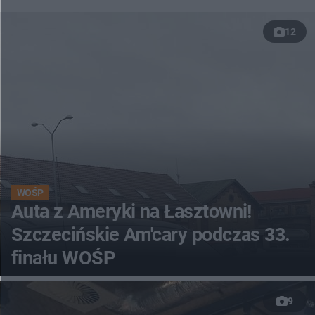
12
WOŚP
Auta z Ameryki na Łasztowni!
Szczecińskie Am'cary podczas 33.
finału WOŚP
9