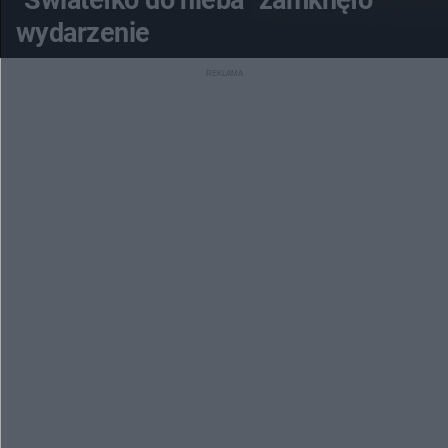
"Światełko do nieba" zamknęło
wydarzenie