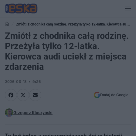
Zmiótł z chodnika całą rodzinę. Przeżyła tylko 12-latka. Kierowca audi
uciekł z miejsca zdarzenia
Zmiótł z chodnika całą rodzinę.
Przeżyła tylko 12-latka.
Kierowca audi uciekł z miejsca
zdarzenia
2026-03-18
9:26
Dodaj do Google
Grzegorz Kluczyński
To był jeden z najczarniejszych dni w historii