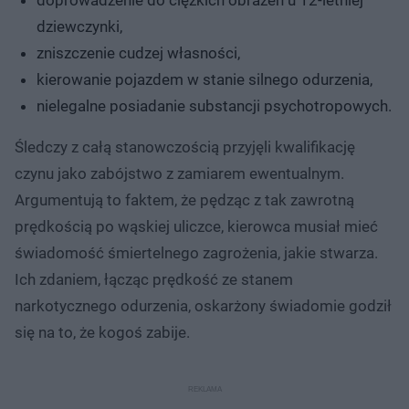
doprowadzenie do ciężkich obrażeń u 12-letniej
dziewczynki,
zniszczenie cudzej własności,
kierowanie pojazdem w stanie silnego odurzenia,
nielegalne posiadanie substancji psychotropowych.
Śledczy z całą stanowczością przyjęli kwalifikację
czynu jako zabójstwo z zamiarem ewentualnym.
Argumentują to faktem, że pędząc z tak zawrotną
prędkością po wąskiej uliczce, kierowca musiał mieć
świadomość śmiertelnego zagrożenia, jakie stwarza.
Ich zdaniem, łącząc prędkość ze stanem
narkotycznego odurzenia, oskarżony świadomie godził
się na to, że kogoś zabije.