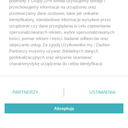
podmioty z Grupy ZPR Media uzyskujemy dostęp i
przechowujemy informacje na urządzeniu oraz
przetwarzamy dane osobowe, takie jak unikalne
RODZINA LEWANDOWSKICH
identyfikatory, standardowe informacje wysyłane przez
Anna Lewandowska
urządzenie czy dane przeglądania w celu zapewniania
spersonalizowanych reklam, wybór spersonalizowanych
dołączyła do męża w USA.
treści, pomiar reklam i treści, badanie odbiorców oraz
ulepszanie usług. Za zgodą Użytkownika my i Zaufani
Podróż prywatnym
Partnerzy możemy używać dokładnych danych
geolokalizacyjnych oraz aktywnie skanować
odrzutowcem to dopiero
charakterystykę urządzenia do celów identyfikacji.
Ponieważ cenimy Twoją prywatność, prosimy o zgodę na
początek!
korzystanie z tych technologii poprzez kliknięcie
„Akceptuję”. Zgoda jest dobrowolna i zawsze możesz ją
zmienić/wycofać klikając przycisk ustawień prywatności
PARTNERZY
USTAWIENIA
znajdujący się w lewym dolnym rogu strony
. Niektóre
rodzaje przetwarzania danych nie wymagają zgody
Akceptuję
użytkownika, ale masz prawo sprzeciwić się takiemu
przetwarzaniu. Preferencje będą miały zastosowanie tylko
na tej witrynie.
PIŁKA NOŻNA