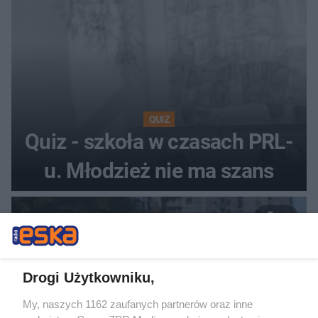
QUIZ
Quiz - szkoła w czasach PRL-
u. Młodzież nie ma szans
26
Drogi Użytkowniku,
My, naszych 1162 zaufanych partnerów oraz inne