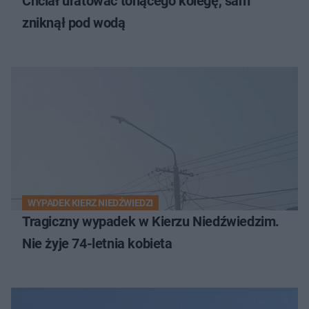
Chciał uratować tonącego kolegę, sam
zniknął pod wodą
WYPADEK KIERZ NIEDŹWIEDZI
Tragiczny wypadek w Kierzu Niedźwiedzim.
Nie żyje 74-letnia kobieta