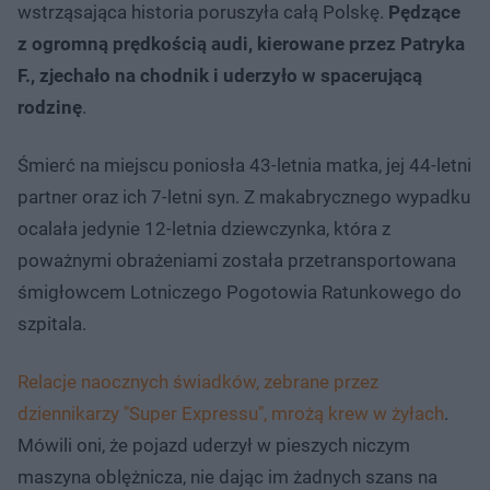
wstrząsająca historia poruszyła całą Polskę.
Pędzące
z ogromną prędkością audi, kierowane przez Patryka
F., zjechało na chodnik i uderzyło w spacerującą
rodzinę
.
Śmierć na miejscu poniosła 43-letnia matka, jej 44-letni
partner oraz ich 7-letni syn. Z makabrycznego wypadku
ocalała jedynie 12-letnia dziewczynka, która z
poważnymi obrażeniami została przetransportowana
śmigłowcem Lotniczego Pogotowia Ratunkowego do
szpitala.
Relacje naocznych świadków, zebrane przez
dziennikarzy "Super Expressu", mrożą krew w żyłach
.
Mówili oni, że pojazd uderzył w pieszych niczym
maszyna oblężnicza, nie dając im żadnych szans na