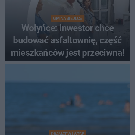
GMINA SIEDLCE
Wołyńce: Inwestor chce
budować asfaltownię, część
mieszkańców jest przeciwna!
DRAMAT W USTCE