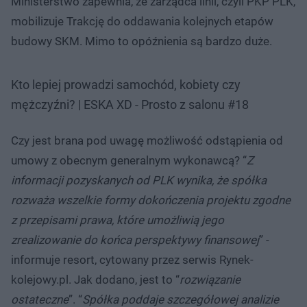
Ministerstwo zapewnia, że zarządca linii, czyli PKP PLK,
mobilizuje Trakcję do oddawania kolejnych etapów
budowy SKM. Mimo to opóźnienia są bardzo duże.
Kto lepiej prowadzi samochód, kobiety czy
mężczyźni? | ESKA XD - Prosto z salonu #18
Czy jest brana pod uwagę możliwość odstąpienia od
umowy z obecnym generalnym wykonawcą? “
Z
informacji pozyskanych od PLK wynika, że spółka
rozważa wszelkie formy dokończenia projektu zgodne
z przepisami prawa, które umożliwią jego
zrealizowanie do końca perspektywy finansowej
” -
informuje resort, cytowany przez serwis Rynek-
kolejowy.pl. Jak dodano, jest to “
rozwiązanie
ostateczne
”. “
Spółka poddaje szczegółowej analizie