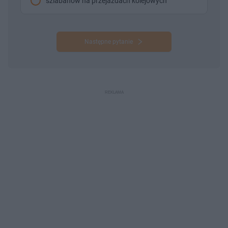
szlabanów na przejazdach kolejowych
Następne pytanie