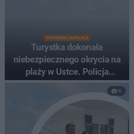
INTERWENCJA POLICJI
Turystka dokonała
niebezpiecznego okrycia na
plaży w Ustce. Policja
musiała zamknąć odcinek
15
wybrzeża