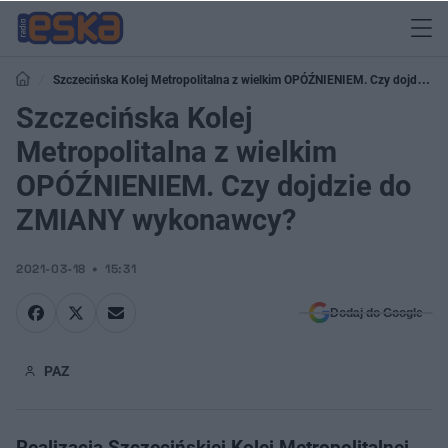
Szczecińska Kolej Metropolitalna z wielkim OPÓŹNIENIEM. Czy dojdzie
do ZMIANY wykonawcy?
Szczecińska Kolej
Metropolitalna z wielkim
OPÓŹNIENIEM. Czy dojdzie do
ZMIANY wykonawcy?
2021-03-18
15:31
Dodaj do Google
PAZ
Realizacja Szczecińskiej Kolei Metropolitalnej