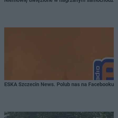
Niemowlę uwięzione w nagrzanym samochodzie. P
ESKA Szczecin News. Polub nas na Facebooku!