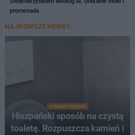
Świętokrzyskiem według AI. Unikalne molo i
promenada
NAJNOWSZE NEWSY:
DOMOWE PORZĄDKI
Hiszpański sposób na czystą
toaletę. Rozpuszcza kamień i