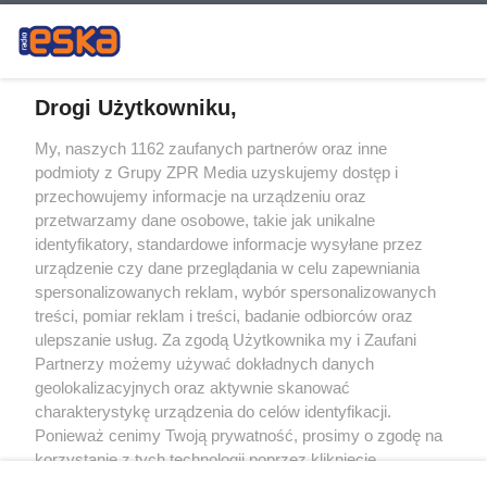
Drogi Użytkowniku,
My, naszych 1162 zaufanych partnerów oraz inne
Żaden utwór zamieszczony w serwisie nie może być powielany i
podmioty z Grupy ZPR Media uzyskujemy dostęp i
rozpowszechniany lub dalej rozpowszechniany w jakikolwiek sposób (w
tym także elektroniczny lub mechaniczny) na jakimkolwiek polu
przechowujemy informacje na urządzeniu oraz
eksploatacji w jakiejkolwiek formie, włącznie z umieszczaniem w Internecie
przetwarzamy dane osobowe, takie jak unikalne
bez pisemnej zgody właściciela praw. Jakiekolwiek użycie lub
wykorzystanie utworów w całości lub w części z naruszeniem prawa, tzn.
identyfikatory, standardowe informacje wysyłane przez
bez właściwej zgody, jest zabronione pod groźbą kary i może być ścigane
urządzenie czy dane przeglądania w celu zapewniania
prawnie.
spersonalizowanych reklam, wybór spersonalizowanych
treści, pomiar reklam i treści, badanie odbiorców oraz
ulepszanie usług. Za zgodą Użytkownika my i Zaufani
Partnerzy możemy używać dokładnych danych
geolokalizacyjnych oraz aktywnie skanować
charakterystykę urządzenia do celów identyfikacji.
O nas
Ponieważ cenimy Twoją prywatność, prosimy o zgodę na
korzystanie z tych technologii poprzez kliknięcie
Informacje prawne
„Akceptuję”. Zgoda jest dobrowolna i zawsze możesz ją