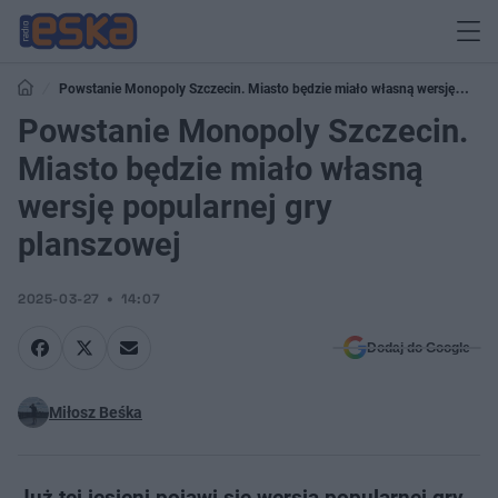
Powstanie Monopoly Szczecin. Miasto będzie miało własną wersję
popularnej gry planszowej
Powstanie Monopoly Szczecin.
Miasto będzie miało własną
wersję popularnej gry
planszowej
2025-03-27
14:07
Dodaj do Google
Miłosz Beśka
Już tej jesieni pojawi się wersja popularnej gry