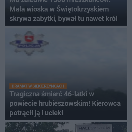
Mała wioska w Świętokrzyskiem
skrywa zabytki, bywał tu nawet król
DRAMAT W SIEKIERZYŃCACH
Tragiczna śmierć 46-latki w
powiecie hrubieszowskim! Kierowca
potrącił ją i uciekł