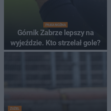
PIŁKA NOŻNA
Górnik Zabrze lepszy na
wyjeździe. Kto strzelał gole?
ŻUŻEL