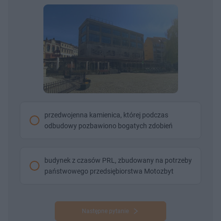
przedwojenna kamienica, której podczas
odbudowy pozbawiono bogatych zdobień
budynek z czasów PRL, zbudowany na potrzeby
państwowego przedsiębiorstwa Motozbyt
Następne pytanie