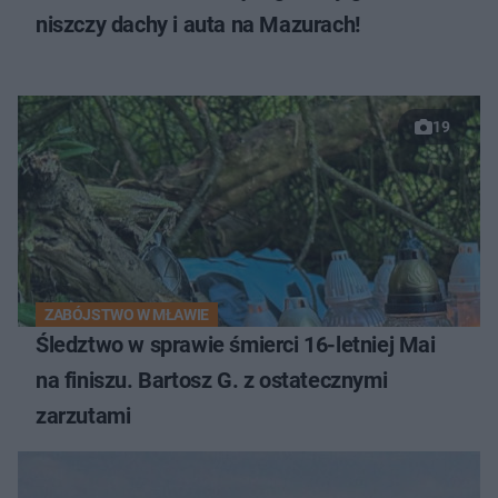
niszczy dachy i auta na Mazurach!
19
ZABÓJSTWO W MŁAWIE
Śledztwo w sprawie śmierci 16-letniej Mai
na finiszu. Bartosz G. z ostatecznymi
zarzutami