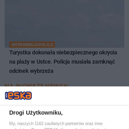
INTERWENCJA POLICJI
Turystka dokonała niebezpiecznego okrycia
na plaży w Ustce. Policja musiała zamknąć
odcinek wybrzeża
NAJNOWSZE NEWSY:
Drogi Użytkowniku,
My, naszych 1162 zaufanych partnerów oraz inne