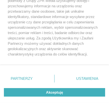
podmioty z Grupy ZPR Media uzyskujemy dostęp i
przechowujemy informacje na urządzeniu oraz
przetwarzamy dane osobowe, takie jak unikalne
identyfikatory, standardowe informacje wysyłane przez
urządzenie czy dane przeglądania w celu zapewniania
spersonalizowanych reklam, wybór spersonalizowanych
TENIS
treści, pomiar reklam i treści, badanie odbiorców oraz
Iga Świątek poznała kolejną
ulepszanie usług. Za zgodą Użytkownika my i Zaufani
Partnerzy możemy używać dokładnych danych
rywalkę w WTA Toronto. Czy
geolokalizacyjnych oraz aktywnie skanować
Polka zrewanżuje się za
charakterystykę urządzenia do celów identyfikacji.
Ponieważ cenimy Twoją prywatność, prosimy o zgodę na
ostatnią porażkę?
korzystanie z tych technologii poprzez kliknięcie
„Akceptuję”. Zgoda jest dobrowolna i zawsze możesz ją
zmienić/wycofać klikając przycisk ustawień prywatności
PARTNERZY
USTAWIENIA
znajdujący się w lewym dolnym rogu strony
. Niektóre
rodzaje przetwarzania danych nie wymagają zgody
Akceptuję
użytkownika, ale masz prawo sprzeciwić się takiemu
przetwarzaniu. Preferencje będą miały zastosowanie tylko
na tej witrynie.