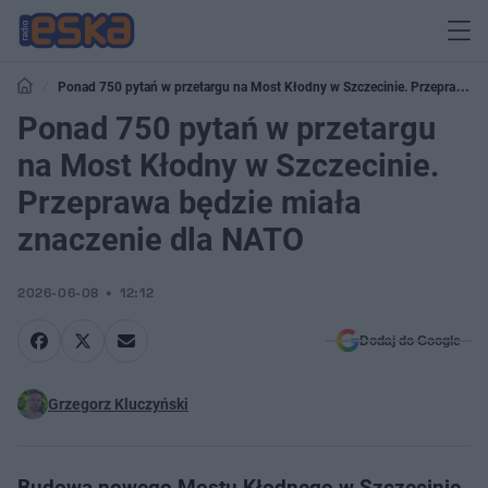
Ponad 750 pytań w przetargu na Most Kłodny w Szczecinie. Przeprawa
będzie miała znaczenie dla NATO
Ponad 750 pytań w przetargu
na Most Kłodny w Szczecinie.
Przeprawa będzie miała
znaczenie dla NATO
2026-06-08
12:12
Dodaj do Google
Grzegorz Kluczyński
Budowa nowego Mostu Kłodnego w Szczecinie