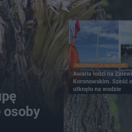
INTERWENCJA NA WODZIE
Awaria łodzi na Zalew
Koronowskim. Sześć 
utknęło na wodzie
upę
e osoby