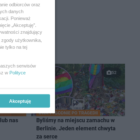
anie odbiorców oraz
nych danych
kacji. Ponieważ
ięcie „Akceptuję”.
ywatności znajdujący
ą zgody użytkownika,
 tylko na tej
 naszych serwisów
esz w
Polityce
52
Akceptuję
DWA TYGODNIE PO TRAGEDII
lub nas
Byliśmy na miejscu zamachu w
Berlinie. Jeden element chwyta
za serce