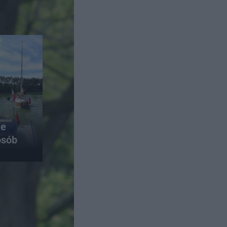
ie
osób