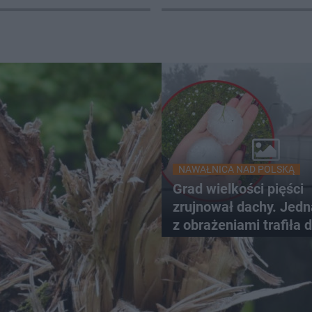
iast
NAWAŁNICA NAD POLSKĄ
Grad wielkości pięści
zrujnował dachy. Jed
z obrażeniami trafiła 
szpitala