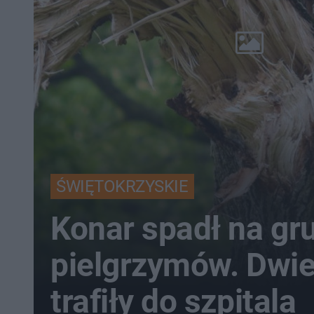
ŚWIĘTOKRZYSKIE
Konar spadł na gr
pielgrzymów. Dwi
trafiły do szpitala