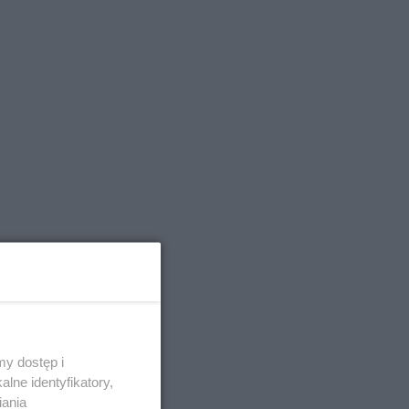
y dostęp i
lne identyfikatory,
iania