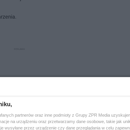
rzenia.
niku,
fanych partnerów oraz inne podmioty z Grupy ZPR Media uzyskujem
cje na urządzeniu oraz przetwarzamy dane osobowe, takie jak unika
je wysyłane przez urządzenie czy dane przeglądania w celu zapewn