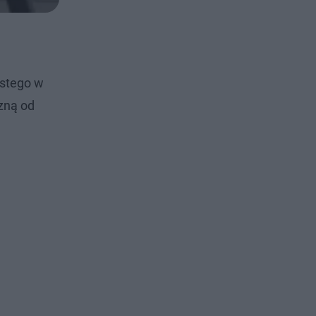
ustego w
czną od