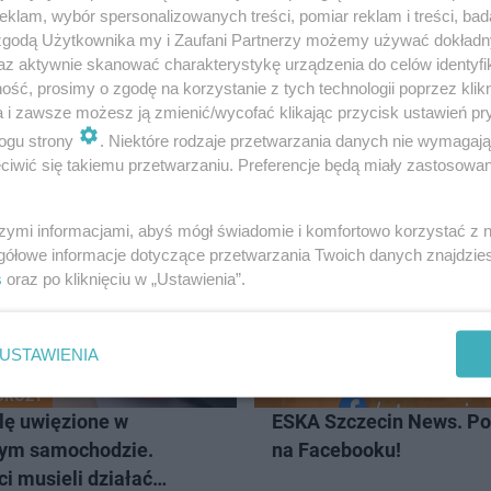
klam, wybór spersonalizowanych treści, pomiar reklam i treści, bad
 zgodą Użytkownika my i Zaufani Partnerzy możemy używać dokład
enia noworoczne
az aktywnie skanować charakterystykę urządzenia do celów identyfi
ść, prosimy o zgodę na korzystanie z tych technologii poprzez klikn
a i zawsze możesz ją zmienić/wycofać klikając przycisk ustawień pr
ogu strony
. Niektóre rodzaje przetwarzania danych nie wymagaj
iwić się takiemu przetwarzaniu. Preferencje będą miały zastosowanie
CZECIN
szymi informacjami, abyś mógł świadomie i komfortowo korzystać z
gółowe informacje dotyczące przetwarzania Twoich danych znajdzi
s
oraz po kliknięciu w „Ustawienia”.
USTAWIENIA
GROZY
ę uwięzione w
ESKA Szczecin News. Po
ym samochodzie.
na Facebooku!
ci musieli działać