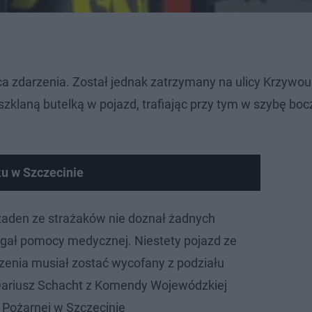
ca zdarzenia. Został jednak zatrzymany na ulicy Krzywo
zklaną butelką w pojazd, trafiając przy tym w szybę bo
u w Szczecinie
żaden ze strażaków nie doznał żadnych
gał pomocy medycznej. Niestety pojazd ze
enia musiał zostać wycofany z podziału
Dariusz Schacht z Komendy Wojewódzkiej
 Pożarnej w Szczecinie