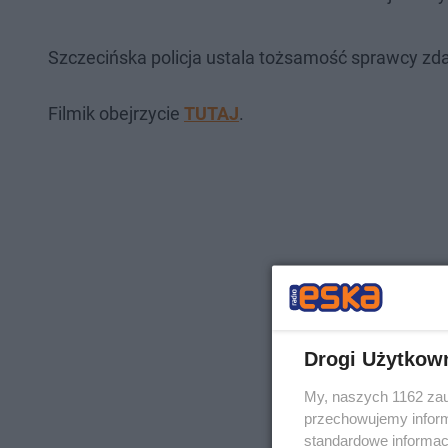
Szczecińska policja ustala tożsamość sprawcy zda
Filmik obejrzycie
TUTAJ
.
Drogi Użytkow
My, naszych 1162 zau
przechowujemy informa
standardowe informac