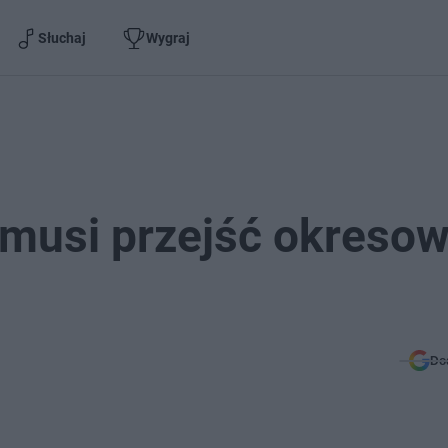
Słuchaj
Wygraj
ż musi przejść okreso
Do