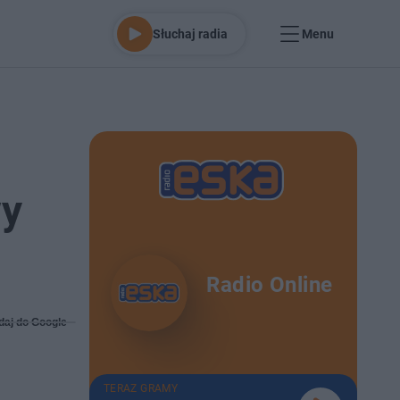
Słuchaj radia
Menu
wy
Radio Online
daj do Google
TERAZ GRAMY