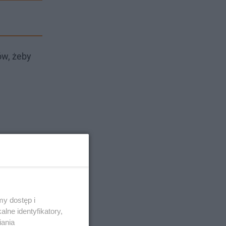
ów, żeby
y dostęp i
lne identyfikatory,
iania