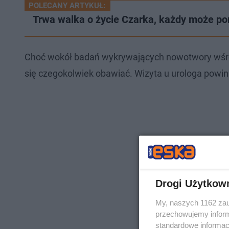
POLECANY ARTYKUŁ:
Trwa walka o życie Czarka, każdy może p
Choć wokół badań wykrywających nowotwory wśró
się czegokolwiek obawiać. Wizyta u urologa powi
Drogi Użytkow
My, naszych 1162 zau
przechowujemy informa
standardowe informac