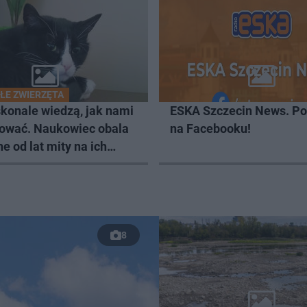
ŁE ZWIERZĘTA
konale wiedzą, jak nami
ESKA Szczecin News. Po
ować. Naukowiec obala
na Facebooku!
e od lat mity na ich
8