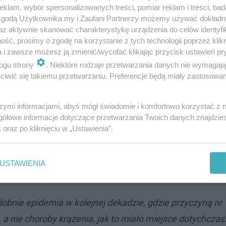
klam, wybór spersonalizowanych treści, pomiar reklam i treści, bad
 zgodą Użytkownika my i Zaufani Partnerzy możemy używać dokład
az aktywnie skanować charakterystykę urządzenia do celów identyfi
ia poziomu oleju i przeglądu swojego samochodu. Żaden
ść, prosimy o zgodę na korzystanie z tych technologii poprzez klikn
decydowana większość - o tym nie zapomni. Dobrze by był
a i zawsze możesz ją zmienić/wycofać klikając przycisk ustawień pr
wia wszedł mężczyznom w krew i był wręcz wyraźnie za
ogu strony
. Niektóre rodzaje przetwarzania danych nie wymagaj
iwić się takiemu przetwarzaniu. Preferencje będą miały zastosowanie
szymi informacjami, abyś mógł świadomie i komfortowo korzystać z
gółowe informacje dotyczące przetwarzania Twoich danych znajdzi
zecińskich kierowców
s
oraz po kliknięciu w „Ustawienia”.
 wynika ze statystyk, diagnoza: "rak" pada coraz częście
USTAWIENIA
70 tysięcy osób.
bnie epidemia w kolejnej dekadzie, gdzie przyczyną nr 
 nie choroby krążenia, jak to miało miejsce dotychczas