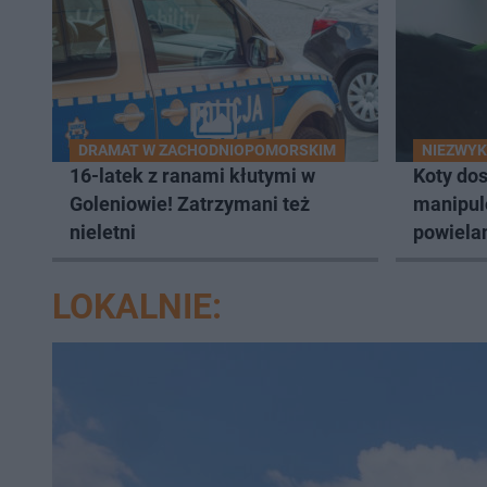
DRAMAT W ZACHODNIOPOMORSKIM
NIEZWYK
16-latek z ranami kłutymi w
Koty dos
Goleniowie! Zatrzymani też
manipul
nieletni
powielan
temat
LOKALNIE: