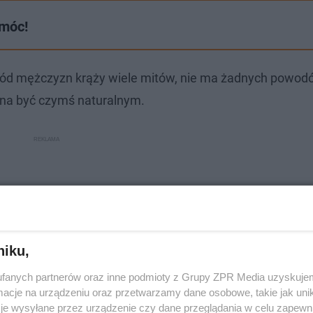
omóc!
d mężczyzn krąży wiele mitów, nie ma żadnych powod
nna być czymś naturalnym.
niku,
fanych partnerów oraz inne podmioty z Grupy ZPR Media uzyskujem
cje na urządzeniu oraz przetwarzamy dane osobowe, takie jak unika
je wysyłane przez urządzenie czy dane przeglądania w celu zapewn