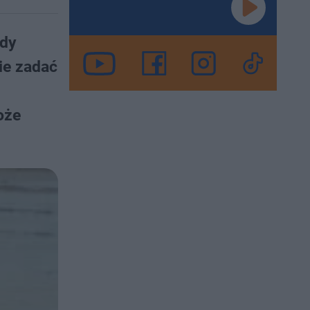
edy
ie zadać
oże