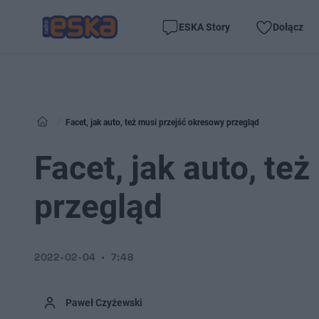
ESKA Story
Dołącz
Facet, jak auto, też musi przejść okresowy przegląd
Facet, jak auto, te
przegląd
2022-02-04
7:48
Paweł Czyżewski