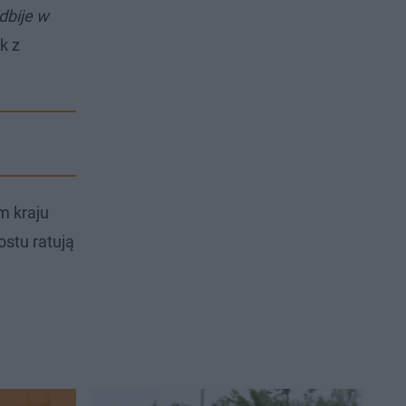
dbije w
k z
m kraju
ostu ratują