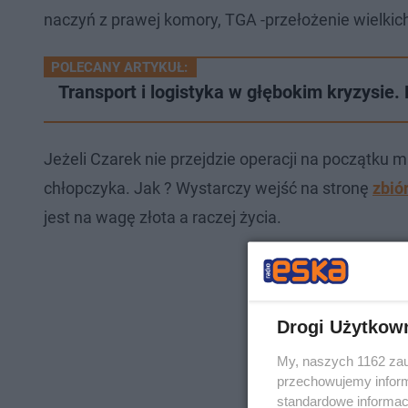
naczyń z prawej komory, TGA -przełożenie wielkic
POLECANY ARTYKUŁ:
Transport i logistyka w głębokim kryzysie.
Jeżeli Czarek nie przejdzie operacji na początku
chłopczyka. Jak ? Wystarczy wejść na stronę
zbió
jest na wagę złota a raczej życia.
Drogi Użytkow
My, naszych 1162 zau
przechowujemy informa
standardowe informac