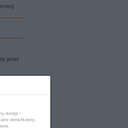
orowej.
żdy grosz
y dostęp i
lne identyfikatory,
iania