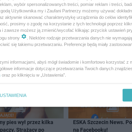
klam, wybór spersonalizowanych treści, pomiar reklam i treści, bad
 zgodą Użytkownika my i Zaufani Partnerzy możemy używać dokład
az aktywnie skanować charakterystykę urządzenia do celów identyfi
ść, prosimy o zgodę na korzystanie z tych technologii poprzez klikn
a i zawsze możesz ją zmienić/wycofać klikając przycisk ustawień pr
ogu strony
. Niektóre rodzaje przetwarzania danych nie wymagaj
iwić się takiemu przetwarzaniu. Preferencje będą miały zastosowanie
CZECIN
szymi informacjami, abyś mógł świadomie i komfortowo korzystać z
gółowe informacje dotyczące przetwarzania Twoich danych znajdzi
s
oraz po kliknięciu w „Ustawienia”.
USTAWIENIA
AJĄCE!
y pies wył przez kilka
ESKA Szczecin News. Po
zpaczy. Strażacy po
na Facebooku!