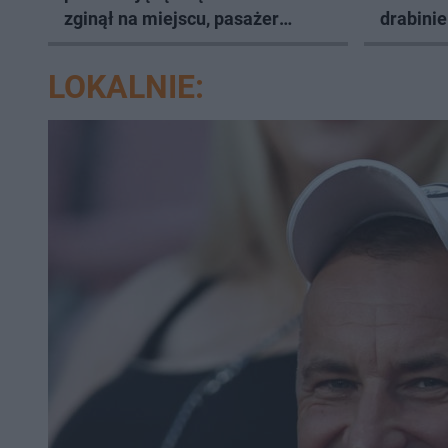
zginął na miejscu, pasażer
drabinie
walczy o życie
LOKALNIE: