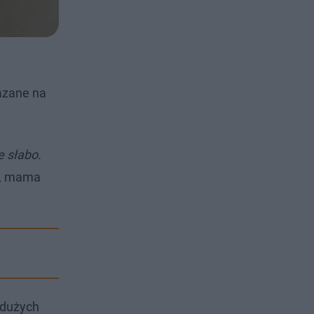
kazane na
e słabo.
s, mama
 dużych