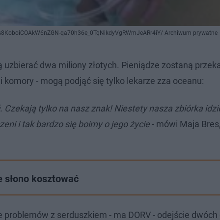
z7G_Ms8KoboiCOAkW6nZGN-qa70h36e_0TqNikdyVgRWmJeARr4iY/ Archiwum prywatne
ą uzbierać dwa miliony złotych. Pieniądze zostaną prze
i komory - mogą podjąć się tylko lekarze zza oceanu:
 Czekają tylko na nasz znak! Niestety nasza zbiórka idzi
ni i tak bardzo się boimy o jego życie
- mówi Maja Bre
ie słono kosztować
ele problemów z serduszkiem - ma DORV - odejście dwóch