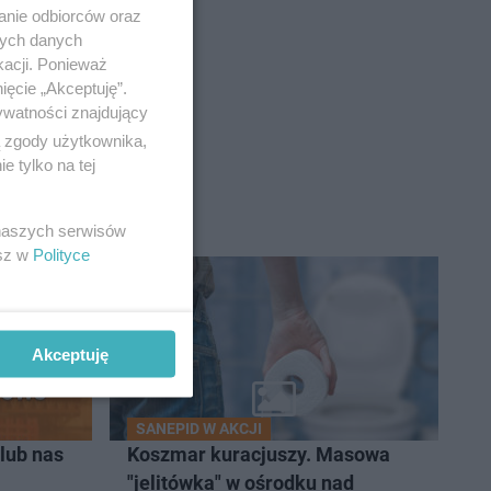
anie odbiorców oraz
nych danych
kacji. Ponieważ
ięcie „Akceptuję”.
ywatności znajdujący
ą zgody użytkownika,
 tylko na tej
 naszych serwisów
esz w
Polityce
Akceptuję
SANEPID W AKCJI
lub nas
Koszmar kuracjuszy. Masowa
"jelitówka" w ośrodku nad