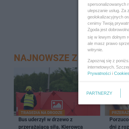
spersonalizowanych re
ulepszanie usług. Za
geolokalizacyjnych or
cenimy Twoją prywatno
Zgoda jest dobrowoln
się w lewym dolnym r
ale masz prawo sprzec
witrynie.
NAJNOWSZE Z DZIAŁU SZ
Zapoznaj się z poniż
internetowych. Szcze
Prywatności
i
Cookie
PARTNERZY
TRAGEDIA NA DRODZE
PRZERAŻ
Bus uderzył w drzewo z
Porzucon
przerażającą siłą. Kierowca
dni z ro