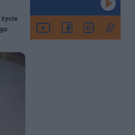
 życie
ego