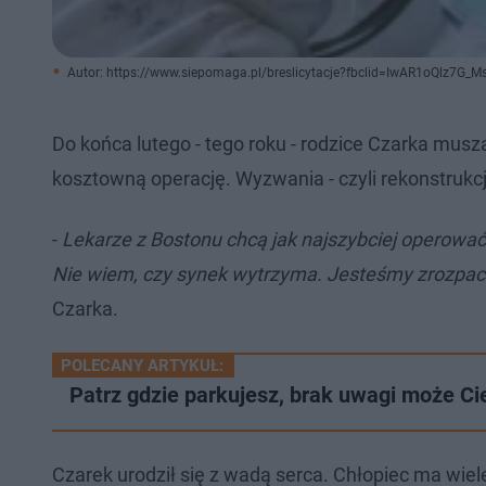
Autor: https://www.siepomaga.pl/breslicytacje?fbclid=IwAR1oQl
Do końca lutego - tego roku - rodzice Czarka musz
kosztowną operację. Wyzwania - czyli rekonstrukcj
-
Lekarze z Bostonu chcą jak najszybciej operować.
Nie wiem, czy synek wytrzyma. Jesteśmy zrozpacze
Czarka.
POLECANY ARTYKUŁ:
Patrz gdzie parkujesz, brak uwagi może C
Czarek urodził się z wadą serca. Chłopiec ma wi