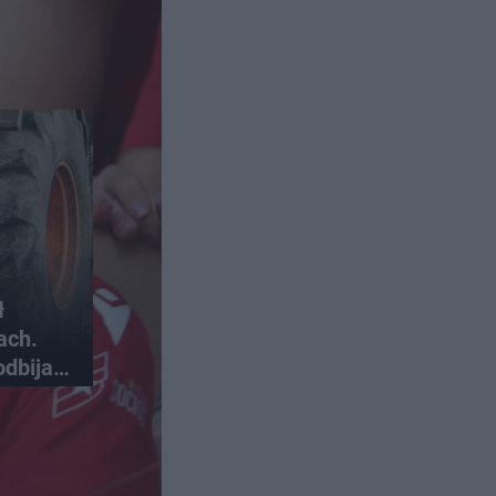
ł
ach.
odbija