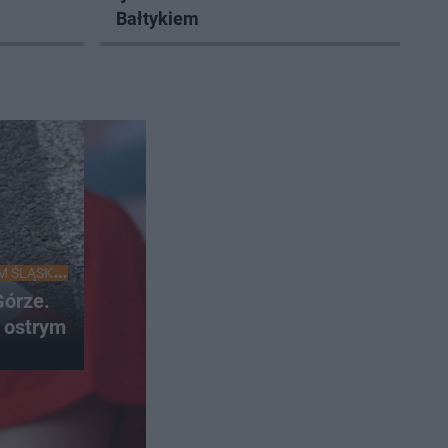
Bałtykiem
M ŚLĄSKU
órze.
 ostrym