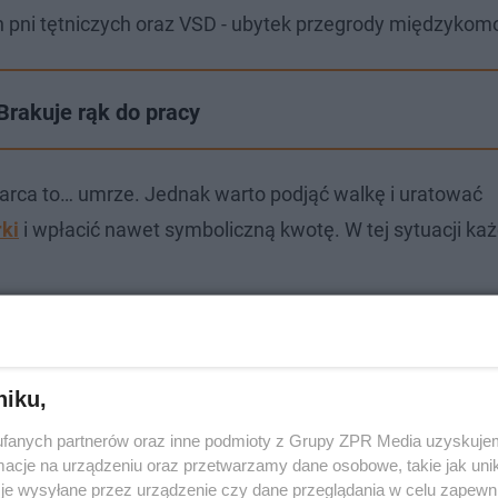
h pni tętniczych oraz VSD - ubytek przegrody międzykom
 Brakuje rąk do pracy
 marca to… umrze. Jednak warto podjąć walkę i uratować
rki
i wpłacić nawet symboliczną kwotę. W tej sytuacji ka
niku,
fanych partnerów oraz inne podmioty z Grupy ZPR Media uzyskujem
cje na urządzeniu oraz przetwarzamy dane osobowe, takie jak unika
je wysyłane przez urządzenie czy dane przeglądania w celu zapewn