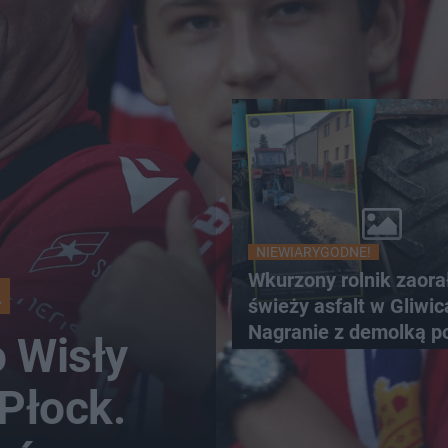
NIEWIARYGODNE!
Wkurzony rolnik zaora
A
świeży asfalt w Gliwic
Nagranie z demolką p
 Wisły
sieć
Płock.