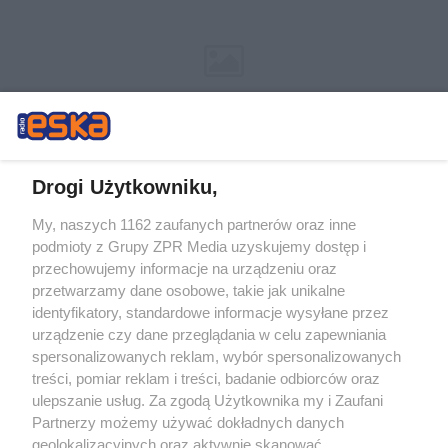
Drogi Użytkowniku,
My, naszych 1162 zaufanych partnerów oraz inne
Żaden utwór zamieszczony w serwisie nie może być powielany i
podmioty z Grupy ZPR Media uzyskujemy dostęp i
rozpowszechniany lub dalej rozpowszechniany w jakikolwiek sposób (w
tym także elektroniczny lub mechaniczny) na jakimkolwiek polu
przechowujemy informacje na urządzeniu oraz
eksploatacji w jakiejkolwiek formie, włącznie z umieszczaniem w Internecie
przetwarzamy dane osobowe, takie jak unikalne
bez pisemnej zgody właściciela praw. Jakiekolwiek użycie lub
wykorzystanie utworów w całości lub w części z naruszeniem prawa, tzn.
identyfikatory, standardowe informacje wysyłane przez
bez właściwej zgody, jest zabronione pod groźbą kary i może być ścigane
urządzenie czy dane przeglądania w celu zapewniania
prawnie.
spersonalizowanych reklam, wybór spersonalizowanych
treści, pomiar reklam i treści, badanie odbiorców oraz
ulepszanie usług. Za zgodą Użytkownika my i Zaufani
Partnerzy możemy używać dokładnych danych
geolokalizacyjnych oraz aktywnie skanować