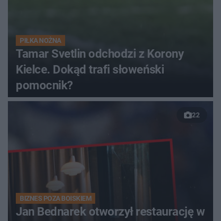
PIŁKA NOŻNA
Tamar Svetlin odchodzi z Korony
Kielce. Dokąd trafi słoweński
pomocnik?
22
BIZNES POZA BOISKIEM
Jan Bednarek otworzył restaurację w