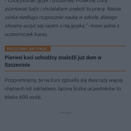
-"
Chcę poznać język i zrozumieć Polaków, chcę
poznawać ludzi i chciałabym znaleźć tu pracę
.
Nasza
córka niedługo rozpocznie naukę w szkole, dlatego
chcemy uczyć się razem z nią języka." -
mówi jedna z
uczestniczek kursu.
POLECANY ARTYKUŁ:
Pierwsi koci uchodźcy znaleźli już dom w
Szczecinie
Przypomnijmy, że na kurs zgłosiło się dwa razy więcej
chętnych niż zakładano, łączna liczba uczestników to
blisko 600 osób.