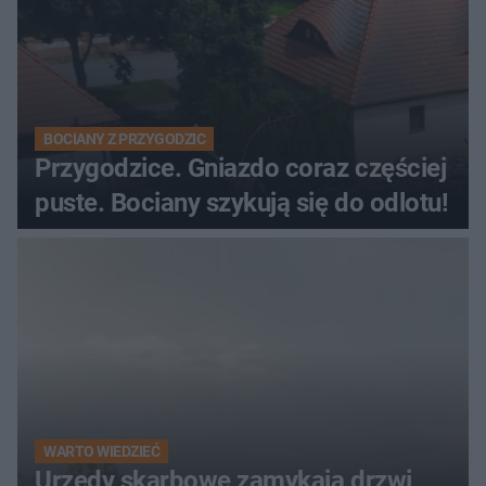
BOCIANY Z PRZYGODZIC
Przygodzice. Gniazdo coraz częściej
puste. Bociany szykują się do odlotu!
WARTO WIEDZIEĆ
Urzędy skarbowe zamykają drzwi