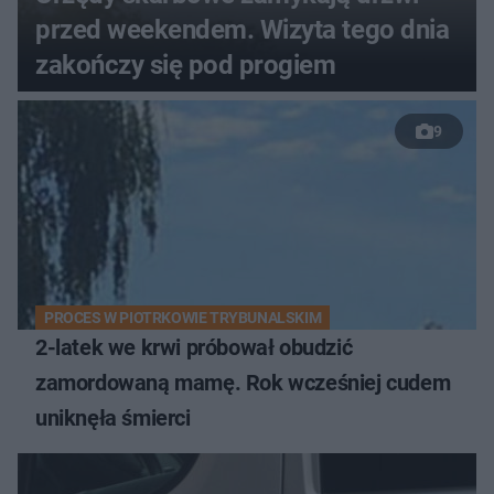
przed weekendem. Wizyta tego dnia
zakończy się pod progiem
9
PROCES W PIOTRKOWIE TRYBUNALSKIM
2-latek we krwi próbował obudzić
zamordowaną mamę. Rok wcześniej cudem
uniknęła śmierci