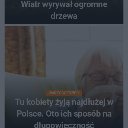
Wiatr wyrywał ogromne
drzewa
WARTO WIEDZIEĆ!
Tu kobiety żyją najdłużej w
Polsce. Oto ich sposób na
długowieczność