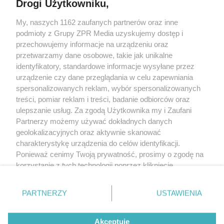
Drogi Użytkowniku,
My, naszych 1162 zaufanych partnerów oraz inne
Żaden utwór zamieszczony w serwisie nie może być powielany i
podmioty z Grupy ZPR Media uzyskujemy dostęp i
rozpowszechniany lub dalej rozpowszechniany w jakikolwiek sposób (w
tym także elektroniczny lub mechaniczny) na jakimkolwiek polu
przechowujemy informacje na urządzeniu oraz
eksploatacji w jakiejkolwiek formie, włącznie z umieszczaniem w Internecie
przetwarzamy dane osobowe, takie jak unikalne
bez pisemnej zgody właściciela praw. Jakiekolwiek użycie lub
wykorzystanie utworów w całości lub w części z naruszeniem prawa, tzn.
identyfikatory, standardowe informacje wysyłane przez
bez właściwej zgody, jest zabronione pod groźbą kary i może być ścigane
urządzenie czy dane przeglądania w celu zapewniania
prawnie.
spersonalizowanych reklam, wybór spersonalizowanych
treści, pomiar reklam i treści, badanie odbiorców oraz
ulepszanie usług. Za zgodą Użytkownika my i Zaufani
Partnerzy możemy używać dokładnych danych
geolokalizacyjnych oraz aktywnie skanować
charakterystykę urządzenia do celów identyfikacji.
O nas
Ponieważ cenimy Twoją prywatność, prosimy o zgodę na
korzystanie z tych technologii poprzez kliknięcie
Informacje prawne
„Akceptuję”. Zgoda jest dobrowolna i zawsze możesz ją
zmienić/wycofać klikając przycisk ustawień prywatności
Nasze serwisy
PARTNERZY
USTAWIENIA
znajdujący się w lewym dolnym rogu strony
. Niektóre
rodzaje przetwarzania danych nie wymagają zgody
© 2026 Grupa ZPR Media
Akceptuję
użytkownika, ale masz prawo sprzeciwić się takiemu