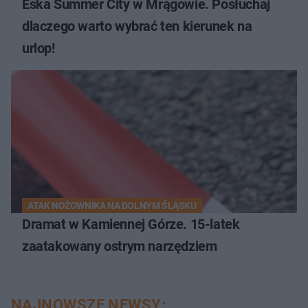
Eska Summer City w Mrągowie. Posłuchaj
dlaczego warto wybrać ten kierunek na
urlop!
ATAK NOŻOWNIKA NA DOLNYM ŚLĄSKU
Dramat w Kamiennej Górze. 15-latek
zaatakowany ostrym narzędziem
NAJNOWSZE NEWSY: