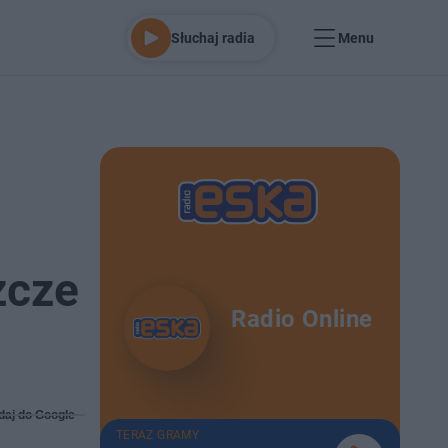
Słuchaj radia
Menu
zcze
Radio Online
daj do Google
TERAZ GRAMY