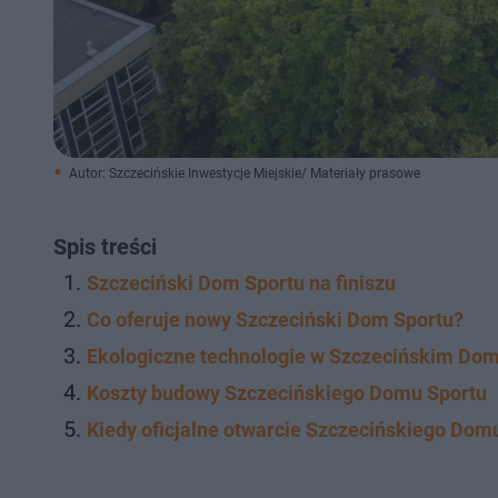
Autor: Szczecińskie Inwestycje Miejskie/ Materiały prasowe
Spis treści
Szczeciński Dom Sportu na finiszu
Co oferuje nowy Szczeciński Dom Sportu?
Ekologiczne technologie w Szczecińskim Dom
Koszty budowy Szczecińskiego Domu Sportu
Kiedy oficjalne otwarcie Szczecińskiego Dom