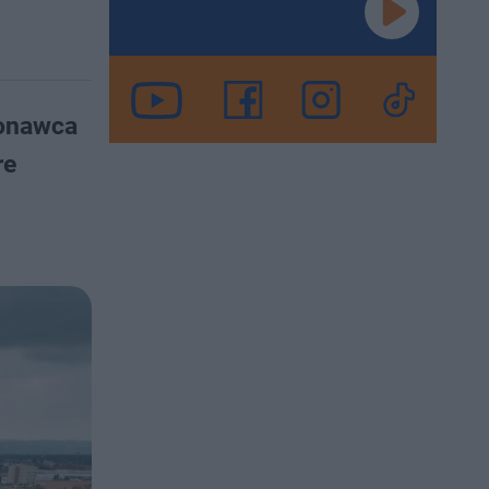
konawca
re