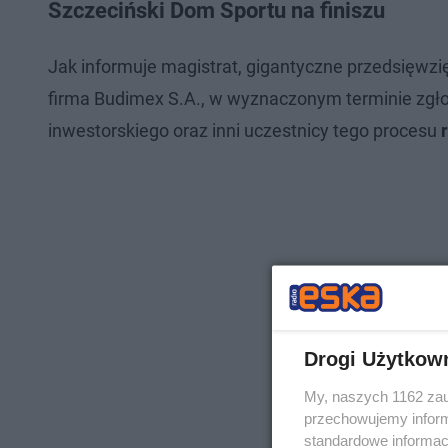
Szczeciński Dom Sportu na finiszu
Jak informuje magistrat, gigantyczne przedsięwzi
firma Budimex S.A., w wyznaczonym terminie zgło
inwestorskiego oraz inni uczestnicy tego procesu
Drogi Użytkow
My, naszych 1162 zau
przechowujemy informa
standardowe informac