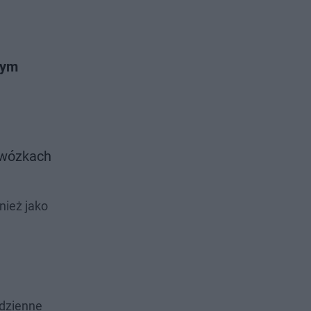
nym
 wózkach
nież jako
dzienne