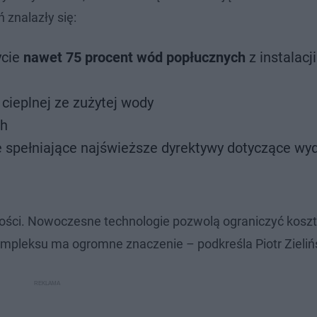
znalazły się:
ycie
nawet 75 procent wód popłucznych
z instalacji
cieplnej ze zużytej wody
ch
ie spełniające najświeższe dyrektywy dotyczące wy
ości. Nowoczesne technologie pozwolą ograniczyć kosz
mpleksu ma ogromne znaczenie – podkreśla Piotr Zielińs