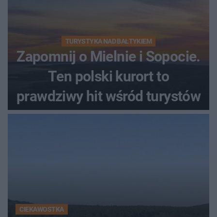
TURYSTYKA NAD BAŁTYKIEM
Zapomnij o Mielnie i Sopocie.
Ten polski kurort to
prawdziwy hit wśród turystów
CIEKAWOSTKA