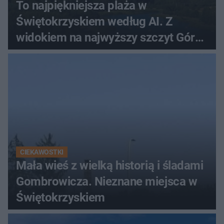
To najpiękniejsza plaża w
Świętokrzyskiem według AI. Z
widokiem na najwyższy szczyt Gór
Świętokrzyskich
CIEKAWOSTKI
Mała wieś z wielką historią i śladami
Gombrowicza. Nieznane miejsca w
Świętokrzyskiem