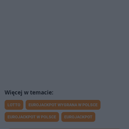
LOTTO
EUROJACKPOT WYGRANA W POLSCE
EUROJACKPOT W POLSCE
EUROJACKPOT