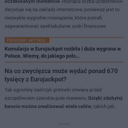
oczekiwanym momencie
. Rosnąca liczba uczestników
decyduje się na zakłady internetowe, ponieważ jest to
niezwykle wygodne rozwiązanie, które potrafi
zagwarantować spektakularne zyski finansowe.
POLECANY ARTYKUŁ:
Kumulacja w Eurojackpot rozbita i duża wygrana w
Polsce. Wiemy, do jakiego pols…
Na co zwycięzca może wydać ponad 670
tysięcy z Eurojackpot?
Tak ogromny zastrzyk gotówki otwiera przed
szczęśliwcem szerokie pole manewru.
Dzięki zdobytej
kwocie można zrealizować wiele celów
, takich jak: