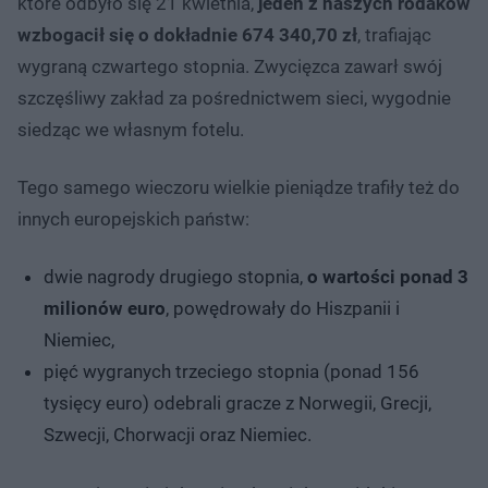
które odbyło się 21 kwietnia,
jeden z naszych rodaków
wzbogacił się o dokładnie 674 340,70 zł
, trafiając
wygraną czwartego stopnia. Zwycięzca zawarł swój
szczęśliwy zakład za pośrednictwem sieci, wygodnie
siedząc we własnym fotelu.
Tego samego wieczoru wielkie pieniądze trafiły też do
innych europejskich państw:
dwie nagrody drugiego stopnia,
o wartości ponad 3
milionów euro
, powędrowały do Hiszpanii i
Niemiec,
pięć wygranych trzeciego stopnia (ponad 156
tysięcy euro) odebrali gracze z Norwegii, Grecji,
Szwecji, Chorwacji oraz Niemiec.