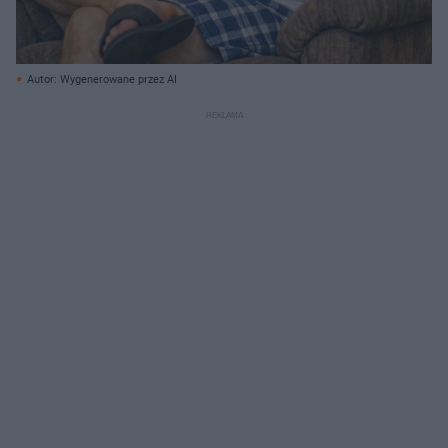
Autor: Wygenerowane przez AI