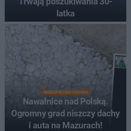
Trwają poszukiwania 30-
latka
NIEBEZPIECZNA POGODA
Nawałnice nad Polską.
Ogromny grad niszczy dachy
i auta na Mazurach!