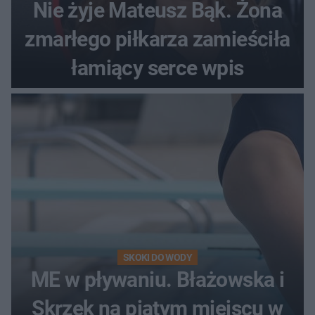
Nie żyje Mateusz Bąk. Żona
zmarłego piłkarza zamieściła
łamiący serce wpis
SKOKI DO WODY
ME w pływaniu. Błażowska i
Skrzek na piątym miejscu w