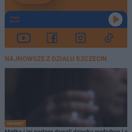
TERAZ
GRAMY
NAJNOWSZE Z DZIAŁU SZCZECIN
DRAMAT
Matka i jej partner dawali dziecku mefedron i po