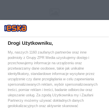
Drogi Użytkowniku,
My, naszych 1160 zaufanych partnerów oraz inne
Żaden utwór zamieszczony w serwisie nie może być powielany i
podmioty z Grupy ZPR Media uzyskujemy dostęp i
rozpowszechniany lub dalej rozpowszechniany w jakikolwiek sposób (w
tym także elektroniczny lub mechaniczny) na jakimkolwiek polu
przechowujemy informacje na urządzeniu oraz
eksploatacji w jakiejkolwiek formie, włącznie z umieszczaniem w Internecie
przetwarzamy dane osobowe, takie jak unikalne
bez pisemnej zgody właściciela praw. Jakiekolwiek użycie lub
wykorzystanie utworów w całości lub w części z naruszeniem prawa, tzn.
identyfikatory, standardowe informacje wysyłane przez
bez właściwej zgody, jest zabronione pod groźbą kary i może być ścigane
urządzenie czy dane przeglądania w celu zapewniania
prawnie.
spersonalizowanych reklam, wybór spersonalizowanych
treści, pomiar reklam i treści, badanie odbiorców oraz
ulepszanie usług. Za zgodą Użytkownika my i Zaufani
Partnerzy możemy używać dokładnych danych
geolokalizacyjnych oraz aktywnie skanować