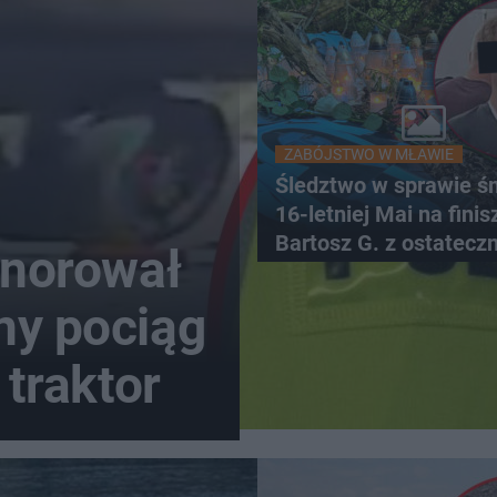
ZABÓJSTWO W MŁAWIE
Śledztwo w sprawie śm
16-letniej Mai na finis
Bartosz G. z ostatecz
gnorował
zarzutami
ny pociąg
 traktor