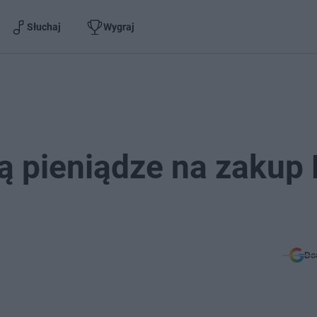
Słuchaj
Wygraj
są pieniądze na zakup 
Do