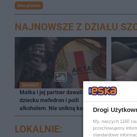
kino pionier
NAJNOWSZE Z DZIAŁU SZ
DRAMAT
CHWILE 
Matka i jej partner dawali
Niemowl
dziecku mefedron i poili
nagrzan
alkoholem. Nie unikną kary
Policjan
Drogi Użytkow
natychm
My, naszych 1160 zau
LOKALNIE:
przechowujemy informa
standardowe informac