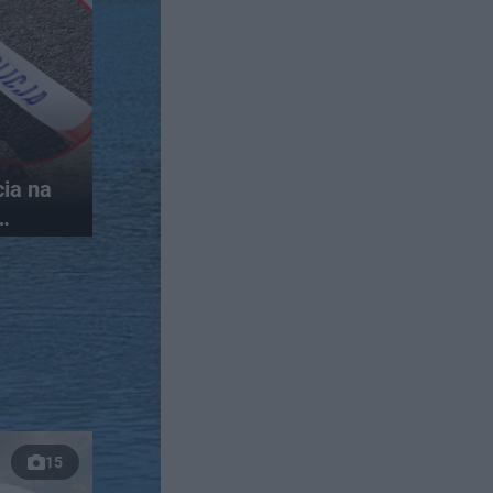
ia na
inek
15