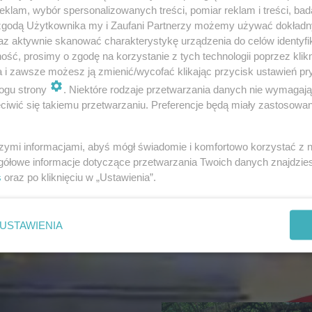
klam, wybór spersonalizowanych treści, pomiar reklam i treści, bad
13
 zgodą Użytkownika my i Zaufani Partnerzy możemy używać dokład
az aktywnie skanować charakterystykę urządzenia do celów identyfi
ść, prosimy o zgodę na korzystanie z tych technologii poprzez klikn
a i zawsze możesz ją zmienić/wycofać klikając przycisk ustawień pr
ogu strony
. Niektóre rodzaje przetwarzania danych nie wymagaj
iwić się takiemu przetwarzaniu. Preferencje będą miały zastosowanie
NIEBEZPIECZNA POGODA
Nawałnice nad Polską
szymi informacjami, abyś mógł świadomie i komfortowo korzystać z
Ogromny grad niszczy 
gółowe informacje dotyczące przetwarzania Twoich danych znajdzi
auta na Mazurach!
s
oraz po kliknięciu w „Ustawienia”.
USTAWIENIA