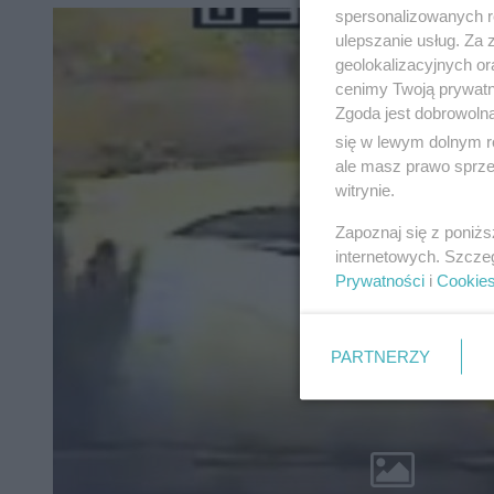
spersonalizowanych re
ulepszanie usług. Za
geolokalizacyjnych or
cenimy Twoją prywatno
Zgoda jest dobrowoln
się w lewym dolnym r
ale masz prawo sprzec
witrynie.
Zapoznaj się z poniż
internetowych. Szcze
Prywatności
i
Cookie
PARTNERZY