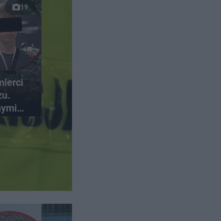
19
ierci
zu.
nymi