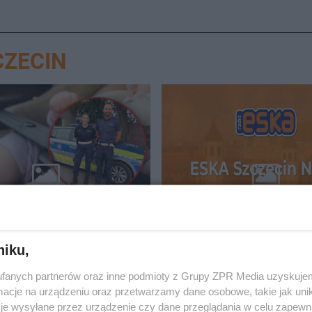
CZECIN
GROZY
ę uwięzione w
ESKA Szczecin News. Po
ym samochodzie.
na Facebooku!
ci musieli działać
niku,
iast
fanych partnerów oraz inne podmioty z Grupy ZPR Media uzyskujem
cje na urządzeniu oraz przetwarzamy dane osobowe, takie jak unika
je wysyłane przez urządzenie czy dane przeglądania w celu zapewn