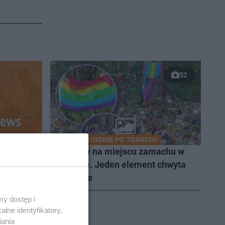
52
DWA TYGODNIE PO TRAGEDII
lub nas
Byliśmy na miejscu zamachu w
Berlinie. Jeden element chwyta
za serce
y dostęp i
lne identyfikatory,
iania