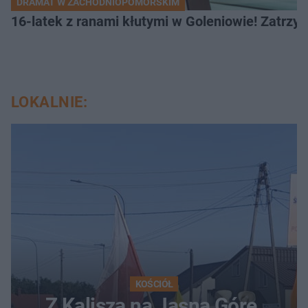
DRAMAT W ZACHODNIOPOMORSKIM
16-latek z ranami kłutymi w Goleniowie! Zatrzym
LOKALNIE:
KOŚCIÓŁ
Z Kalisza na Jasną Górę.