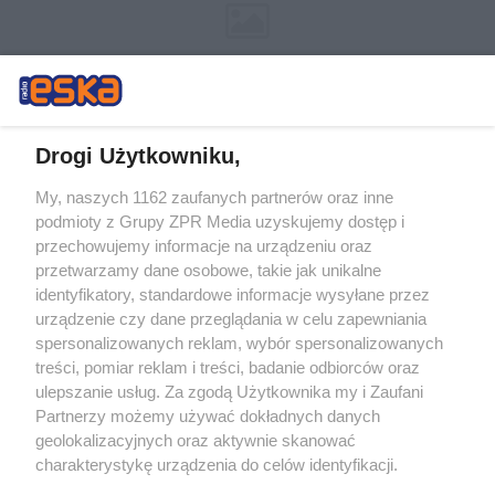
Drogi Użytkowniku,
My, naszych 1162 zaufanych partnerów oraz inne
Żaden utwór zamieszczony w serwisie nie może być powielany i
podmioty z Grupy ZPR Media uzyskujemy dostęp i
rozpowszechniany lub dalej rozpowszechniany w jakikolwiek sposób (w
tym także elektroniczny lub mechaniczny) na jakimkolwiek polu
przechowujemy informacje na urządzeniu oraz
eksploatacji w jakiejkolwiek formie, włącznie z umieszczaniem w
przetwarzamy dane osobowe, takie jak unikalne
Internecie bez pisemnej zgody właściciela praw. Jakiekolwiek użycie lub
identyfikatory, standardowe informacje wysyłane przez
wykorzystanie utworów w całości lub w części z naruszeniem prawa,
tzn. bez właściwej zgody, jest zabronione pod groźbą kary i może być
urządzenie czy dane przeglądania w celu zapewniania
ścigane prawnie.
spersonalizowanych reklam, wybór spersonalizowanych
treści, pomiar reklam i treści, badanie odbiorców oraz
ulepszanie usług. Za zgodą Użytkownika my i Zaufani
Partnerzy możemy używać dokładnych danych
geolokalizacyjnych oraz aktywnie skanować
charakterystykę urządzenia do celów identyfikacji.
Ponieważ cenimy Twoją prywatność, prosimy o zgodę na
O nas