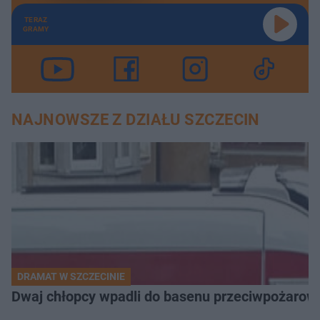
TERAZ
GRAMY
NAJNOWSZE Z DZIAŁU SZCZECIN
DRAMAT W SZCZECINIE
Dwaj chłopcy wpadli do basenu przeciwpożarow