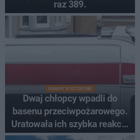
raz 389.
DRAMAT W SZCZECINIE
Dwaj chłopcy wpadli do
basenu przeciwpożarowego.
Uratowała ich szybka reakcja
świadków