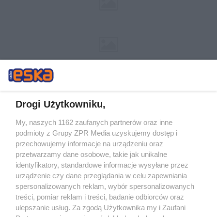
Drogi Użytkowniku,
My, naszych 1162 zaufanych partnerów oraz inne
Żaden utwór zamieszczony w serwisie nie może być powielany i
podmioty z Grupy ZPR Media uzyskujemy dostęp i
rozpowszechniany lub dalej rozpowszechniany w jakikolwiek sposób (w
tym także elektroniczny lub mechaniczny) na jakimkolwiek polu
przechowujemy informacje na urządzeniu oraz
eksploatacji w jakiejkolwiek formie, włącznie z umieszczaniem w
przetwarzamy dane osobowe, takie jak unikalne
Internecie bez pisemnej zgody właściciela praw. Jakiekolwiek użycie lub
identyfikatory, standardowe informacje wysyłane przez
wykorzystanie utworów w całości lub w części z naruszeniem prawa,
tzn. bez właściwej zgody, jest zabronione pod groźbą kary i może być
urządzenie czy dane przeglądania w celu zapewniania
ścigane prawnie.
spersonalizowanych reklam, wybór spersonalizowanych
treści, pomiar reklam i treści, badanie odbiorców oraz
ulepszanie usług. Za zgodą Użytkownika my i Zaufani