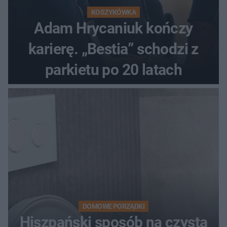
KOSZYKÓWKA
Adam Hrycaniuk kończy
karierę. „Bestia” schodzi z
parkietu po 20 latach
DOMOWE PORZĄDKI
Hiszpański sposób na czystą