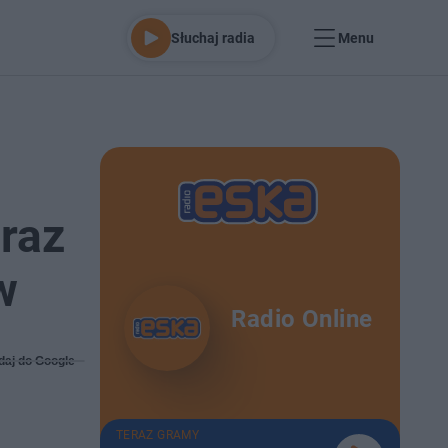
Słuchaj radia
Menu
raz
w
Radio Online
daj do Google
TERAZ GRAMY