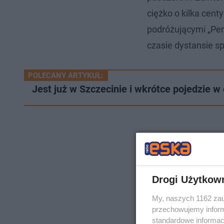
ciężko o kilka ce
podróżującymi „Pe
czasie dystansie s
POLECANY ARTYKUŁ:
Jest już w Szczecinie i wkrótce pojedzie 
Drogi Użytkow
My, naszych 1162 zau
przechowujemy informa
standardowe informac