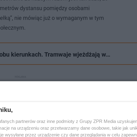
ntymetrów dystansu pomiędzy osobami
rełką”, nie mówiąc już o wymaganym w tym
połecznym.
w obu kierunkach. Tramwaje wjeżdżają w…
niku,
fanych partnerów oraz inne podmioty z Grupy ZPR Media uzyskujem
cje na urządzeniu oraz przetwarzamy dane osobowe, takie jak unika
je wysyłane przez urządzenie czy dane przeglądania w celu zapewn