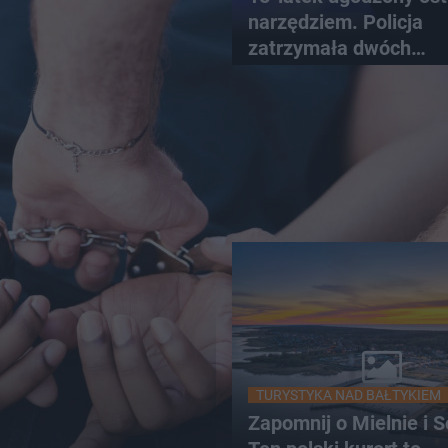
narzędziem. Policja
zatrzymała dwóch
nastolatków
TURYSTYKA NAD BAŁTYKIEM
Zapomnij o Mielnie i S