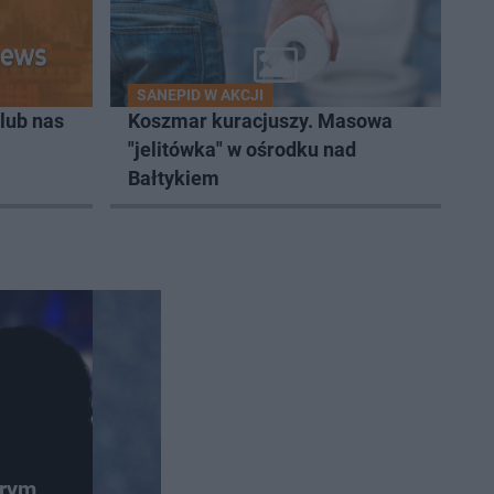
SANEPID W AKCJI
lub nas
Koszmar kuracjuszy. Masowa
"jelitówka" w ośrodku nad
Bałtykiem
trym