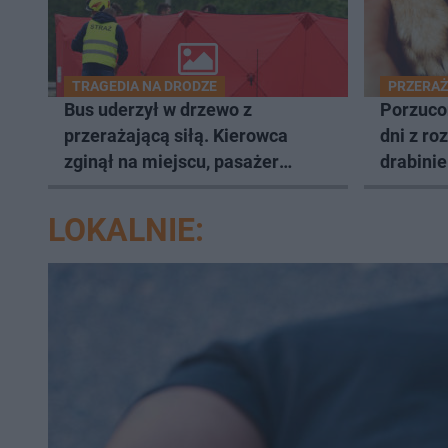
TRAGEDIA NA DRODZE
PRZERAŻ
Bus uderzył w drzewo z
Porzucon
przerażającą siłą. Kierowca
dni z ro
zginął na miejscu, pasażer
drabinie
walczy o życie
LOKALNIE: