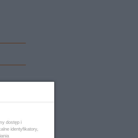
y dostęp i
lne identyfikatory,
iania