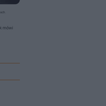
iach.
ak mówi