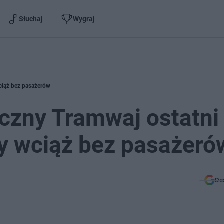
Słuchaj
Wygraj
wciąż bez pasażerów
czny Tramwaj ostatni 
ty wciąż bez pasażeró
Do