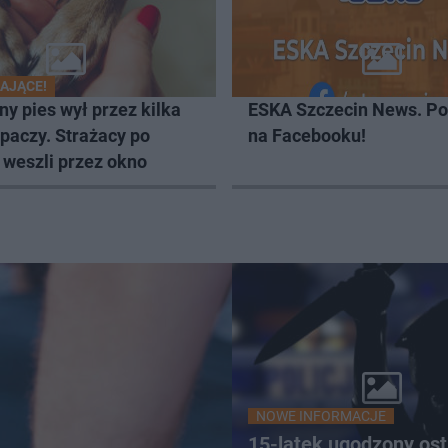
AJĄCE!
y pies wył przez kilka
ESKA Szczecin News. Po
zpaczy. Strażacy po
na Facebooku!
 weszli przez okno
NOWE INFORMACJE
15-latek ugodzony os