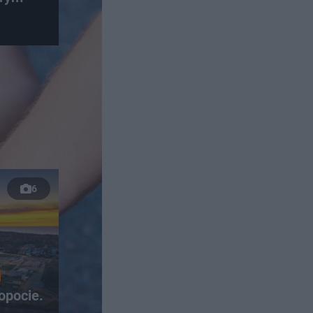
6
opocie.