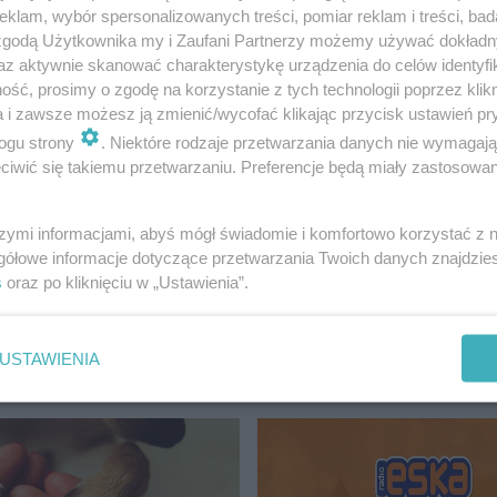
klam, wybór spersonalizowanych treści, pomiar reklam i treści, bad
 zgodą Użytkownika my i Zaufani Partnerzy możemy używać dokład
az aktywnie skanować charakterystykę urządzenia do celów identyfi
ść, prosimy o zgodę na korzystanie z tych technologii poprzez klikn
a i zawsze możesz ją zmienić/wycofać klikając przycisk ustawień pr
rzejedzie przez place Kościuszki, Grunwaldzki i Rodła, ob
ogu strony
. Niektóre rodzaje przetwarzania danych nie wymagaj
zy ulicy Potulickiej. Wyruszy on na szczecińskie tory o g
iwić się takiemu przetwarzaniu. Preferencje będą miały zastosowanie
szymi informacjami, abyś mógł świadomie i komfortowo korzystać z
gółowe informacje dotyczące przetwarzania Twoich danych znajdzi
s
oraz po kliknięciu w „Ustawienia”.
USTAWIENIA
CZECIN