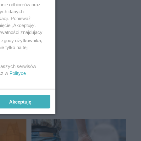
anie odbiorców oraz
nych danych
kacji. Ponieważ
ięcie „Akceptuję”.
ywatności znajdujący
ok
ą zgody użytkownika,
odzinie 16.
 tylko na tej
 naszych serwisów
esz w
Polityce
Akceptuję