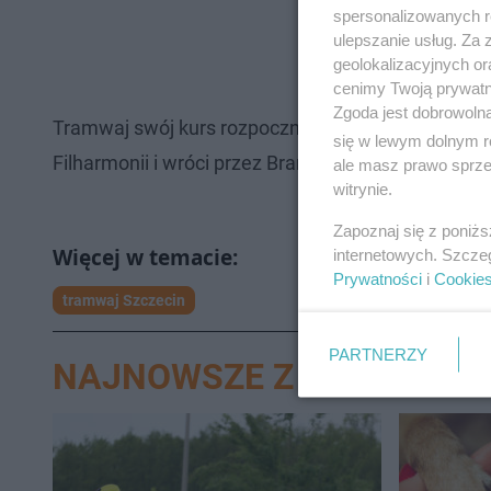
spersonalizowanych re
ulepszanie usług. Za
geolokalizacyjnych or
cenimy Twoją prywatno
Zgoda jest dobrowoln
Tramwaj swój kurs rozpocznie z ulicy Potulickiej, p
się w lewym dolnym r
Filharmonii i wróci przez Bramę Portową na pętle pr
ale masz prawo sprzec
witrynie.
Zapoznaj się z poniż
internetowych. Szcze
Prywatności
i
Cookie
tramwaj Szczecin
PARTNERZY
NAJNOWSZE Z DZIAŁU SZ