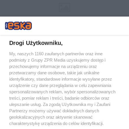
Drogi Użytkowniku,
My, naszych 1160 zaufanych partnerów oraz inne
Żaden utwór zamieszczony w serwisie nie może być powielany i
podmioty z Grupy ZPR Media uzyskujemy dostęp i
rozpowszechniany lub dalej rozpowszechniany w jakikolwiek sposób (w
tym także elektroniczny lub mechaniczny) na jakimkolwiek polu
przechowujemy informacje na urządzeniu oraz
eksploatacji w jakiejkolwiek formie, włącznie z umieszczaniem w
przetwarzamy dane osobowe, takie jak unikalne
Internecie bez pisemnej zgody właściciela praw. Jakiekolwiek użycie lub
identyfikatory, standardowe informacje wysyłane przez
wykorzystanie utworów w całości lub w części z naruszeniem prawa,
tzn. bez właściwej zgody, jest zabronione pod groźbą kary i może być
urządzenie czy dane przeglądania w celu zapewniania
ścigane prawnie.
spersonalizowanych reklam, wybór spersonalizowanych
treści, pomiar reklam i treści, badanie odbiorców oraz
ulepszanie usług. Za zgodą Użytkownika my i Zaufani
Partnerzy możemy używać dokładnych danych
geolokalizacyjnych oraz aktywnie skanować
charakterystykę urządzenia do celów identyfikacji.