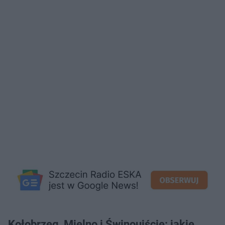
Kołobrzeg, Mielno i Świnoujście: jakie