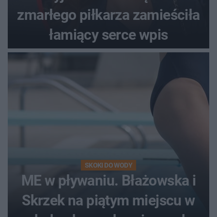
zmarłego piłkarza zamieściła
łamiący serce wpis
SKOKI DO WODY
ME w pływaniu. Błażowska i
Skrzek na piątym miejscu w