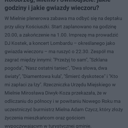
godziny i jakie gwiazdy wieczoru?
W Mielnie plenerowa zabawa ma odbyć się na deptaku
przy ulicy Kościuszki. Start zaplanowano na godzinę
20.00, a zakończenie na 1.00. Imprezę ma prowadzić
DJ Kostek, a koncert Lombardu – określanego jako
gwiazda wieczoru – ma ruszyć o 22.30. Zespół ma
zagrać między innymi: "Przeżyj to sam", "Szklana
pogoda", "Nasz ostatni taniec", "Dwa słowa, dwa
światy", "Diamentowa kula", "Śmierć dyskotece" i "Kto
mi zapłaci za łzy". Rzeczniczka Urzędu Miejskiego w
Mielnie Mirosława Diwyk-Koza przekazała, że w
odliczaniu do północy i w powitaniu Nowego Roku ma
uczestniczyć burmistrz Mielna Adam Czycz, który złoży
życzenia mieszkańcom oraz gościom
wypoczywającym w turystycznej gminie.