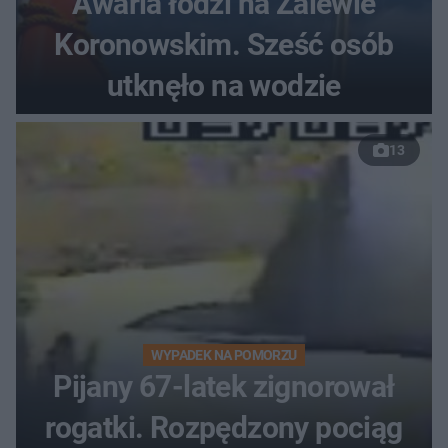
Awaria łodzi na Zalewie
Koronowskim. Sześć osób
utknęło na wodzie
13
WYPADEK NA POMORZU
Pijany 67-latek zignorował
rogatki. Rozpędzony pociąg