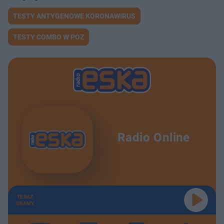
TESTY ANTYGENOWE KORONAWIRUS
TESTY COMBO W POZ
Radio Online
TERAZ
GRAMY