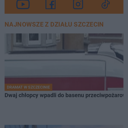
NAJNOWSZE Z DZIAŁU SZCZECIN
DRAMAT W SZCZECINIE
Dwaj chłopcy wpadli do basenu przeciwpożarow