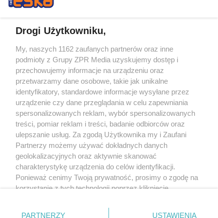
Drogi Użytkowniku,
My, naszych 1162 zaufanych partnerów oraz inne
Żaden utwór zamieszczony w serwisie nie może być powielany i
podmioty z Grupy ZPR Media uzyskujemy dostęp i
rozpowszechniany lub dalej rozpowszechniany w jakikolwiek sposób (w
tym także elektroniczny lub mechaniczny) na jakimkolwiek polu
przechowujemy informacje na urządzeniu oraz
eksploatacji w jakiejkolwiek formie, włącznie z umieszczaniem w Internecie
przetwarzamy dane osobowe, takie jak unikalne
bez pisemnej zgody właściciela praw. Jakiekolwiek użycie lub
wykorzystanie utworów w całości lub w części z naruszeniem prawa, tzn.
identyfikatory, standardowe informacje wysyłane przez
bez właściwej zgody, jest zabronione pod groźbą kary i może być ścigane
urządzenie czy dane przeglądania w celu zapewniania
prawnie.
spersonalizowanych reklam, wybór spersonalizowanych
treści, pomiar reklam i treści, badanie odbiorców oraz
ulepszanie usług. Za zgodą Użytkownika my i Zaufani
Partnerzy możemy używać dokładnych danych
geolokalizacyjnych oraz aktywnie skanować
charakterystykę urządzenia do celów identyfikacji.
O nas
Ponieważ cenimy Twoją prywatność, prosimy o zgodę na
korzystanie z tych technologii poprzez kliknięcie
Informacje prawne
„Akceptuję”. Zgoda jest dobrowolna i zawsze możesz ją
zmienić/wycofać klikając przycisk ustawień prywatności
Nasze serwisy
PARTNERZY
USTAWIENIA