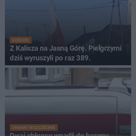
KOŚCIÓŁ
Z Kalisza na Jasną Górę. Pielgrzymi
dziś wyruszyli po raz 389.
DRAMAT W SZCZECINIE
Dwaj chłopcy wpadli do basenu