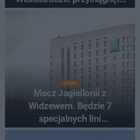
tłumy
SPORT
Mecz Jagiellonii z
Widzewem. Będzie 7
specjalnych lini
autobusowych