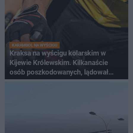
KARAMBOL NA WYŚCIGU
Kraksa na wyścigu kolarskim w
Kijewie Królewskim. Kilkanaście
osób poszkodowanych, lądował
śmigłowiec LPR