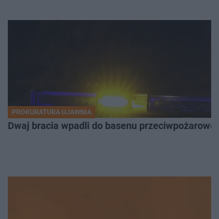
PROKURATURA UJAWNIA
Dwaj bracia wpadli do basenu przeciwpożaroweg