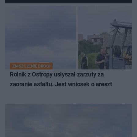
zdecyduje sąd rodzinny
ZNISZCZENIE DROGI
Rolnik z Ostropy usłyszał zarzuty za
zaoranie asfaltu. Jest wniosek o areszt