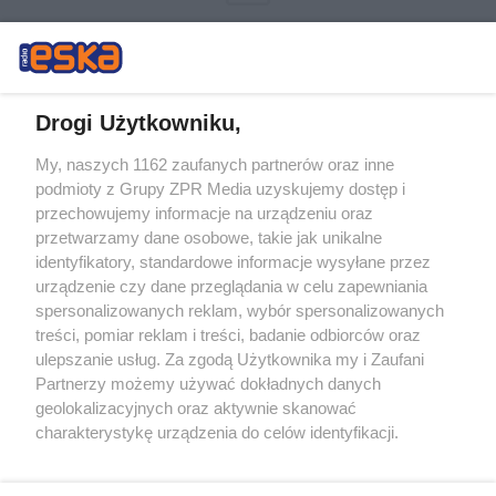
Drogi Użytkowniku,
My, naszych 1162 zaufanych partnerów oraz inne
Żaden utwór zamieszczony w serwisie nie może być powielany i
podmioty z Grupy ZPR Media uzyskujemy dostęp i
rozpowszechniany lub dalej rozpowszechniany w jakikolwiek sposób (w
tym także elektroniczny lub mechaniczny) na jakimkolwiek polu
przechowujemy informacje na urządzeniu oraz
eksploatacji w jakiejkolwiek formie, włącznie z umieszczaniem w
przetwarzamy dane osobowe, takie jak unikalne
Internecie bez pisemnej zgody właściciela praw. Jakiekolwiek użycie lub
identyfikatory, standardowe informacje wysyłane przez
wykorzystanie utworów w całości lub w części z naruszeniem prawa,
tzn. bez właściwej zgody, jest zabronione pod groźbą kary i może być
urządzenie czy dane przeglądania w celu zapewniania
ścigane prawnie.
spersonalizowanych reklam, wybór spersonalizowanych
treści, pomiar reklam i treści, badanie odbiorców oraz
ulepszanie usług. Za zgodą Użytkownika my i Zaufani
Partnerzy możemy używać dokładnych danych
geolokalizacyjnych oraz aktywnie skanować
charakterystykę urządzenia do celów identyfikacji.
Ponieważ cenimy Twoją prywatność, prosimy o zgodę na
O nas
korzystanie z tych technologii poprzez kliknięcie