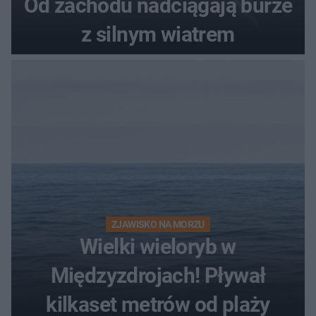
Od zachodu nadciągają burze
z silnym wiatrem
ZJAWISKO NA MORZU
Wielki wieloryb w
Międzyzdrojach! Pływał
kilkaset metrów od plaży