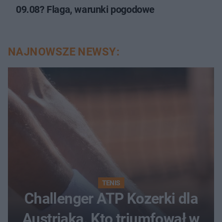
09.08? Flaga, warunki pogodowe
NAJNOWSZE NEWSY:
TENIS
Challenger ATP Kozerki dla
Austriaka. Kto triumfował w