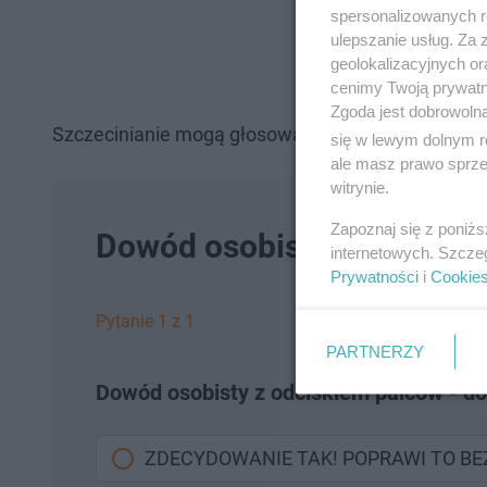
spersonalizowanych re
ulepszanie usług. Za
geolokalizacyjnych or
cenimy Twoją prywatno
Zgoda jest dobrowoln
Szczecinianie mogą głosować na wybrane projekty
się w lewym dolnym r
ale masz prawo sprzec
witrynie.
Zapoznaj się z poniż
Dowód osobisty z odciski
internetowych. Szcze
Prywatności
i
Cookie
Pytanie 1 z 1
PARTNERZY
Dowód osobisty z odciskiem palców - d
ZDECYDOWANIE TAK! POPRAWI TO B