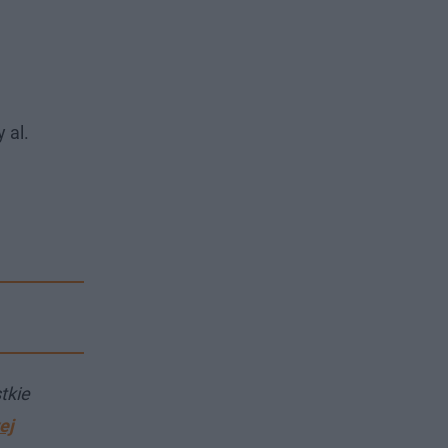
 al.
tkie
ej