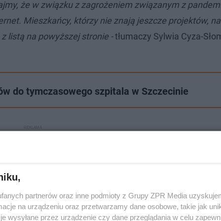
ajmy, że w związku z zagrożeniem związanym z pandemi
rnet. Mieszkańcy, którzy nie znają jeszcze projektów, na
listą na powyższej stronie -
tłumaczy Sylwia Cyza-Sło
w do tymczasowego szpitala w Szczecinie
niku,
fanych partnerów oraz inne podmioty z Grupy ZPR Media uzyskujem
cje na urządzeniu oraz przetwarzamy dane osobowe, takie jak unika
je wysyłane przez urządzenie czy dane przeglądania w celu zapewn