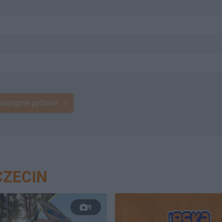
Następne pytanie
CZECIN
9