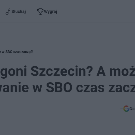
Słuchaj
Wygraj
 w SBO czas zacząć!
goni Szczecin? A mo
wanie w SBO czas zac
Do