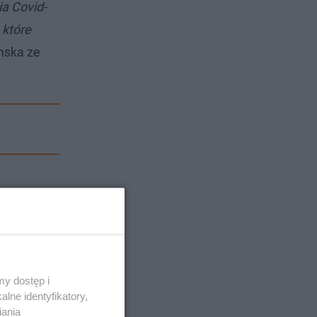
a Covid-
 które
mska ze
y dostęp i
lne identyfikatory,
iania