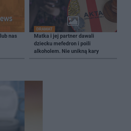
DRAMAT
lub nas
Matka i jej partner dawali
dziecku mefedron i poili
alkoholem. Nie unikną kary