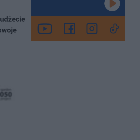
Budżecie
swoje