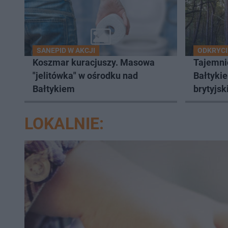
SANEPID W AKCJI
ODKRYCI
Koszmar kuracjuszy. Masowa
Tajemni
"jelitówka" w ośrodku nad
Bałtyki
Bałtykiem
brytyjsk
LOKALNIE: