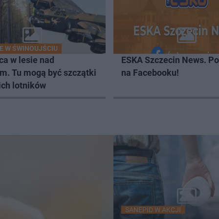
E W ŚWINOUJŚCIU
ca w lesie nad
ESKA Szczecin News. Po
em. Tu mogą być szczątki
na Facebooku!
ich lotników
SANEPID W AKCJI