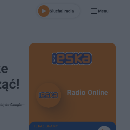
Słuchaj radia
Menu
że
ząć!
Radio Online
daj do Google
TERAZ GRAMY