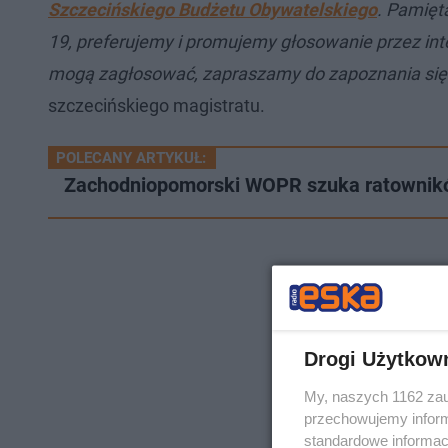
Szczecińskiego Budżetu Obywatelskiego
. Pamięt
19, preferujemy i promujemy głosowanie przez inte
mogą zagłosować, zapraszamy do zapoznania się z 
szczecińskiego magistratu.
POLECANY ARTYKUŁ:
​Zachodniopomorski WOPR szuka ratownikó
Drogi Użytkow
My, naszych 1162 zau
przechowujemy informa
standardowe informac