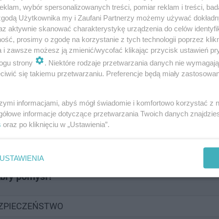
klam, wybór spersonalizowanych treści, pomiar reklam i treści, bad
 zgodą Użytkownika my i Zaufani Partnerzy możemy używać dokład
az aktywnie skanować charakterystykę urządzenia do celów identyfi
ść, prosimy o zgodę na korzystanie z tych technologii poprzez klikn
a i zawsze możesz ją zmienić/wycofać klikając przycisk ustawień pr
 do 15 grudnia do godziny 9.
ogu strony
. Niektóre rodzaje przetwarzania danych nie wymagaj
iwić się takiemu przetwarzaniu. Preferencje będą miały zastosowanie
szymi informacjami, abyś mógł świadomie i komfortowo korzystać z
em palców - dobry pomysł?
gółowe informacje dotyczące przetwarzania Twoich danych znajdzi
s
oraz po kliknięciu w „Ustawienia”.
USTAWIENIA
obry pomysł?
EZPIECZEŃSTWO