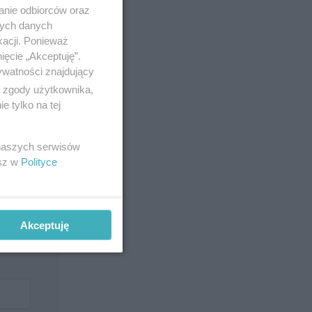
anie odbiorców oraz
nych danych
kacji. Ponieważ
ięcie „Akceptuję”.
ywatności znajdujący
ą zgody użytkownika,
 tylko na tej
 naszych serwisów
esz w
Polityce
Akceptuję