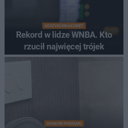
KOSZYKÓWKA KOBIET
Rekord w lidze WNBA. Kto
rzucił najwięcej trójek
DOMOWE PORZĄDKI