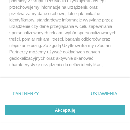
podmioty z Grupy ZPR Media uzyskujemy dostęp i
Polsce nosi je zaledwie 3
przechowujemy informacje na urządzeniu oraz
przetwarzamy dane osobowe, takie jak unikalne
kobiety
identyfikatory, standardowe informacje wysyłane przez
urządzenie czy dane przeglądania w celu zapewniania
spersonalizowanych reklam, wybór spersonalizowanych
treści, pomiar reklam i treści, badanie odbiorców oraz
ulepszanie usług. Za zgodą Użytkownika my i Zaufani
Partnerzy możemy używać dokładnych danych
geolokalizacyjnych oraz aktywnie skanować
charakterystykę urządzenia do celów identyfikacji.
Ponieważ cenimy Twoją prywatność, prosimy o zgodę na
korzystanie z tych technologii poprzez kliknięcie
DOMOWE TRIKI
Zwilż kartkę i połóż na parapecie.
„Akceptuję”. Zgoda jest dobrowolna i zawsze możesz ją
zmienić/wycofać klikając przycisk ustawień prywatności
Żadna mucha nie wleci do twojego
PARTNERZY
USTAWIENIA
znajdujący się w lewym dolnym rogu strony
. Niektóre
domu
rodzaje przetwarzania danych nie wymagają zgody
Akceptuję
użytkownika, ale masz prawo sprzeciwić się takiemu
przetwarzaniu. Preferencje będą miały zastosowanie tylko
na tej witrynie.