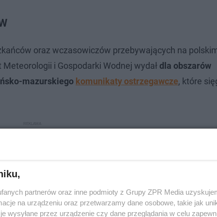
GW
zkańców oraz wczasowiczów przebywających na polski
 Meteorologii i Gospodarki Wodnej wydał
dla obszarów
ińsko-mazurskiego
komunikaty ostrzegawcze
, które si
niku,
fanych partnerów oraz inne podmioty z Grupy ZPR Media uzyskujem
cje na urządzeniu oraz przetwarzamy dane osobowe, takie jak unika
je wysyłane przez urządzenie czy dane przeglądania w celu zapewn