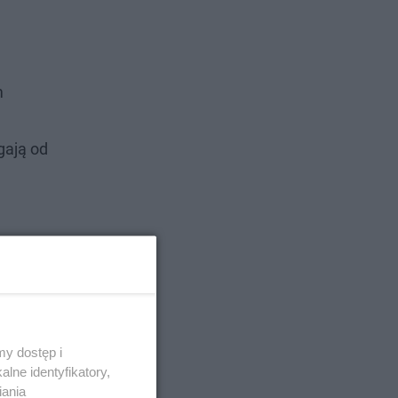
m
ęgają od
y dostęp i
lne identyfikatory,
iania