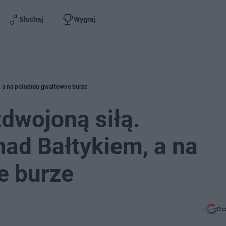
Słuchaj
Wygraj
, a na południu gwałtowne burze
dwojoną siłą.
ad Bałtykiem, a na
e burze
Do