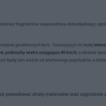
 również fragmentów województwa dolnośląskiego, opol
przejście gwałtownych burz. Towarzyszyć im będą
inten
ów, podmuchy wiatru osiągające 80 km/h
, a lokalnie sp
cze będą tam ważne od wtorkowego popołudnia, a dokła
ące powodować straty materialne oraz zagrożenie z