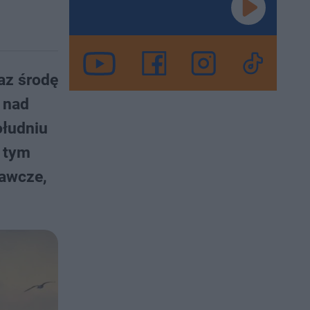
az środę
 nad
ołudniu
 tym
gawcze,