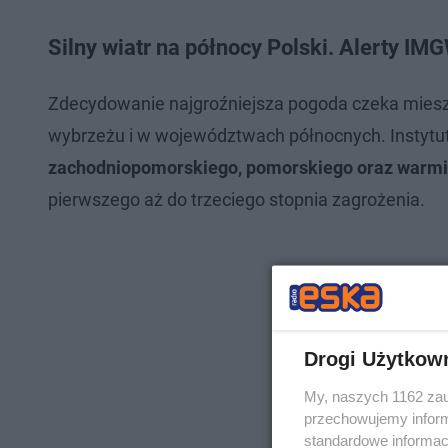
Silny wiatr na północy Polski. Alerty IM
Zdecydowanie najgroźniejsza pogoda czeka mies
wybrzeżu i w województwach północnych. Instytut
zachodniopomorskiego, pomorskiego oraz warm
pierwszego aż do trzeciego stopnia zagrożenia.
Drogi Użytkow
My, naszych 1162 zau
przechowujemy informa
standardowe informac