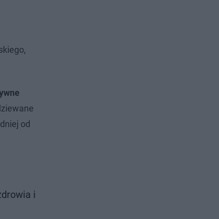
skiego,
sywne
odziewane
dniej od
drowia i