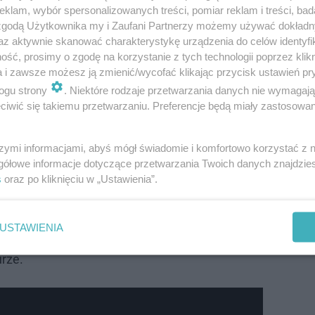
klam, wybór spersonalizowanych treści, pomiar reklam i treści, bad
 zgodą Użytkownika my i Zaufani Partnerzy możemy używać dokład
az aktywnie skanować charakterystykę urządzenia do celów identyfi
ść, prosimy o zgodę na korzystanie z tych technologii poprzez klikn
a i zawsze możesz ją zmienić/wycofać klikając przycisk ustawień pr
ińsko-mazurskiego wydano alerty pierwszego i drugieg
ogu strony
. Niektóre rodzaje przetwarzania danych nie wymagaj
iwić się takiemu przetwarzaniu. Preferencje będą miały zastosowanie
 podmuchy
wiatru
o średniej prędkości w przedziale od 40
 wartości rzędu 115 km/h
.
szymi informacjami, abyś mógł świadomie i komfortowo korzystać z
gółowe informacje dotyczące przetwarzania Twoich danych znajdzi
czna na terenie województwa pomorskiego. Tam właśnie 
s
oraz po kliknięciu w „Ustawienia”.
go stopnia, który wiąże się z ryzykiem zjawisk o charakte
 wiać ze średnią prędkością do 80 km/h, a w porywach z
USTAWIENIA
 do zrywania pokryć dachowych, powalania drzew oraz
rze.