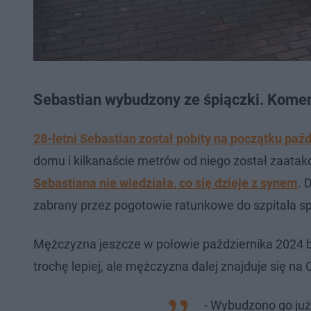
Sebastian wybudzony ze śpiączki. Komen
28-letni Sebastian został pobity na początku pa
domu i kilkanaście metrów od niego został zaatak
Sebastiana nie wiedziała, co się dzieje z synem
. 
zabrany przez pogotowie ratunkowe do szpitala 
Mężczyzna jeszcze w połowie października 2024 był
trochę lepiej, ale mężczyzna dalej znajduje się na 
- Wybudzono go już