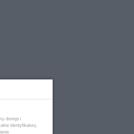
y dostęp i
lne identyfikatory,
iania