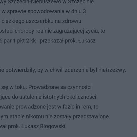
owy Szczecin-Niebuszewo w Szczecinie
o w sprawie spowodowania w dniu 3
. ciężkiego uszczerbku na zdrowiu
staci choroby realnie zagrażającej życiu, to
56 par 1 pkt 2 kk - przekazał prok. Łukasz
 potwierdziły, by w chwili zdarzenia był nietrzeźwy.
e się w toku. Prowadzone są czynności
ące do ustalenia istotnych okoliczności
wanie prowadzone jest w fazie in rem, to
ym etapie nikomu nie zostały przedstawione
ał prok. Łukasz Błogowski.