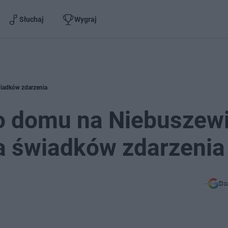
Słuchaj
Wygraj
wiadków zdarzenia
ko domu na Niebuszewi
a świadków zdarzenia
Do