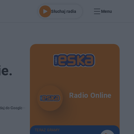
Słuchaj radia
Menu
e.
Radio Online
daj do Google
TERAZ GRAMY