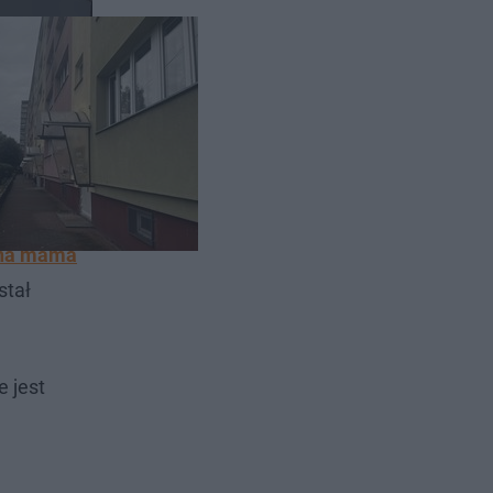
edy do
ona mama
stał
e jest