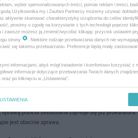
klam, wybór spersonalizowanych treści, pomiar reklam i treści, bad
 zgodą Użytkownika my i Zaufani Partnerzy możemy używać dokład
az aktywnie skanować charakterystykę urządzenia do celów identyfi
ść, prosimy o zgodę na korzystanie z tych technologii poprzez klikn
ną ciała - zarówno ręką jak i nogą.
a i zawsze możesz ją zmienić/wycofać klikając przycisk ustawień pr
ogu strony
. Niektóre rodzaje przetwarzania danych nie wymagaj
rehabilitacja na leczenie, bo mnie na to nie
iwić się takiemu przetwarzaniu. Preferencje będą miały zastosowanie
mnie podejście ludzi. Nie bójcie się mówić.
szymi informacjami, abyś mógł świadomie i komfortowo korzystać z
iście, powiedzcie prawdę. Musimy znaleźć
gółowe informacje dotyczące przetwarzania Twoich danych znajdzi
jego synka - powiedziała dla eska.pl matka.
s
oraz po kliknięciu w „Ustawienia”.
cinie. Jest komentarz prokuratury
USTAWIENIA
 sprawą pobicia Sebastiana zajmuje się już prokuratura.
apie jest obecnie sprawa.