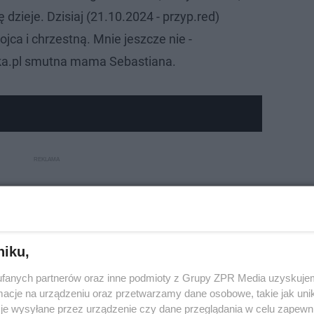
ę dzieje. Dzisiaj (21.10.2024 - przyp.red)
jca i chrzestną. Mnie jeszcze nie -
ska.pl smutna mama Sebastiana.
niku,
fanych partnerów oraz inne podmioty z Grupy ZPR Media uzyskujem
cje na urządzeniu oraz przetwarzamy dane osobowe, takie jak unika
je wysyłane przez urządzenie czy dane przeglądania w celu zapewn