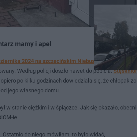
tarz mamy i apel
ździernika 2024 na szczecińskim Niebuszewie.
Wracał wt
owany. Według policji doszło nawet do pobicia.
Stęskni
Dopiero po kilku godzinach dowiedziała się, że chłopak zo
spod jego własnego domu.
 w stanie ciężkim i w śpiączce. Jak się okazało, obecni
OIOM-ie.
. Ostatnio do niego mówiłam, to było widać,