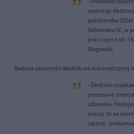
- Prokurator Rejon
nadzoruje śledztw
października 2024r
Sebastiana W., w po
jest o czyn z art. 1
Błogowski.
Badania zawartości alkoholu we krwi mężczyzny nie
- Śledztwo znajduj
procesowe zmierzaj
zdarzenia. Postępo
znaczy że na obecn
zarzuty - podsumow