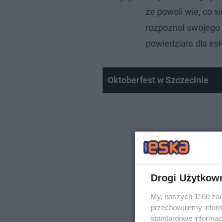
że powoli wie, co si
rozpoznał swojego o
powiedziała dla e
Oktoberfest w Szczecinie
Drogi Użytkow
My, naszych 1160 zau
przechowujemy informa
standardowe informac