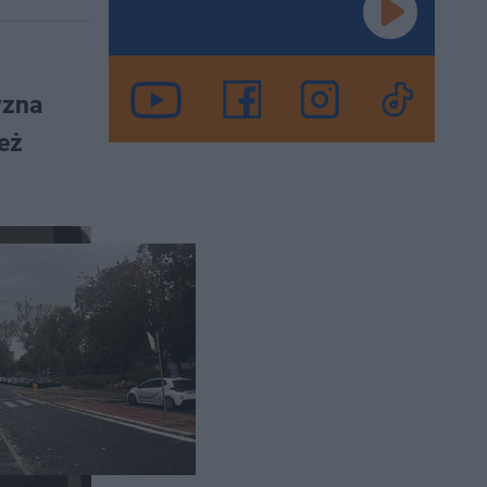
yzna
też