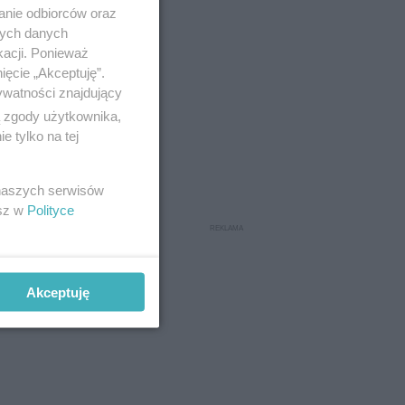
anie odbiorców oraz
nych danych
kacji. Ponieważ
ięcie „Akceptuję”.
ywatności znajdujący
ą zgody użytkownika,
 tylko na tej
 naszych serwisów
esz w
Polityce
Akceptuję