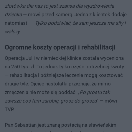
złotówka dla nas to jest szansa dla wyzdrowienia
dziecka
— mówi przed kamerą. Jedna z klientek dodaje
natomiast: —
Tylko podziwiać, że sam jeszcze ma siły i
walczy
.
Ogromne koszty operacji i rehabilitacji
Operacja Julii w niemieckiej klinice została wyceniona
na 250 tys. zł. To jednak tylko część potrzebnej kwoty
— rehabilitacja i późniejsze leczenie mogą kosztować
drugie tyle. Ojciec nastolatki przyznaje, że mimo
zmęczenia nie może się poddać. „
Po prostu tak
zawsze coś tam zarobię, grosz do grosza
” — mówi
TVP.
Pan Sebastian jest znaną postacią na sławieńskim