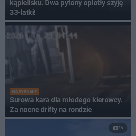
kąpielisku. Dwa pytony oplotły szyję
33-latki!
NA SYGNALE
Surowa kara dla młodego kierowcy.
Za nocne drifty na rondzie
26