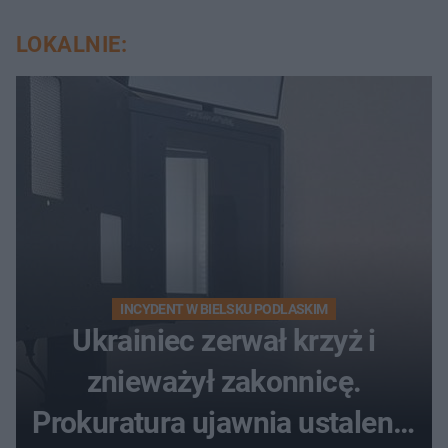
LOKALNIE:
INCYDENT W BIELSKU PODLASKIM
Ukrainiec zerwał krzyż i
znieważył zakonnicę.
Prokuratura ujawnia ustalenia