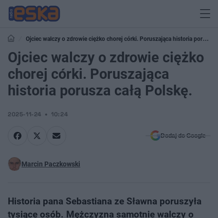
Ojciec walczy o zdrowie ciężko chorej córki. Poruszająca historia porusza
całą Polskę.
Ojciec walczy o zdrowie ciężko
chorej córki. Poruszająca
historia porusza całą Polskę.
2025-11-24
10:24
Dodaj do Google
Marcin Paczkowski
Historia pana Sebastiana ze Sławna poruszyła
tysiące osób. Mężczyzna samotnie walczy o