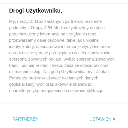
Drogi Użytkowniku,
My, naszych 1162 zaufanych partnerów oraz inne
Żaden utwór zamieszczony w serwisie nie może być powielany i
podmioty z Grupy ZPR Media uzyskujemy dostęp i
rozpowszechniany lub dalej rozpowszechniany w jakikolwiek sposób (w
tym także elektroniczny lub mechaniczny) na jakimkolwiek polu
przechowujemy informacje na urządzeniu oraz
eksploatacji w jakiejkolwiek formie, włącznie z umieszczaniem w
przetwarzamy dane osobowe, takie jak unikalne
Internecie bez pisemnej zgody właściciela praw. Jakiekolwiek użycie lub
identyfikatory, standardowe informacje wysyłane przez
wykorzystanie utworów w całości lub w części z naruszeniem prawa,
tzn. bez właściwej zgody, jest zabronione pod groźbą kary i może być
urządzenie czy dane przeglądania w celu zapewniania
ścigane prawnie.
spersonalizowanych reklam, wybór spersonalizowanych
treści, pomiar reklam i treści, badanie odbiorców oraz
ulepszanie usług. Za zgodą Użytkownika my i Zaufani
Partnerzy możemy używać dokładnych danych
geolokalizacyjnych oraz aktywnie skanować
charakterystykę urządzenia do celów identyfikacji.
Ponieważ cenimy Twoją prywatność, prosimy o zgodę na
O nas
korzystanie z tych technologii poprzez kliknięcie
Informacje prawne
„Akceptuję”. Zgoda jest dobrowolna i zawsze możesz ją
zmienić/wycofać klikając przycisk ustawień prywatności
PARTNERZY
USTAWIENIA
Nasze serwisy
znajdujący się w lewym dolnym rogu strony
. Niektóre