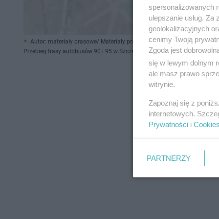
spersonalizowanych re
ulepszanie usług. Za
geolokalizacyjnych or
cenimy Twoją prywatno
Autor: materiały prasowe/ Materiały prasowe
Zgoda jest dobrowoln
Przebieg trasy autobusów 90 i 95 w Szczecinie
się w lewym dolnym r
ale masz prawo sprzec
witrynie.
Zapoznaj się z poniż
internetowych. Szcze
Prywatności
i
Cookie
PARTNERZY