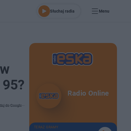
Słuchaj radia
Menu
 w
 95?
Radio Online
daj do Google
TERAZ GRAMY