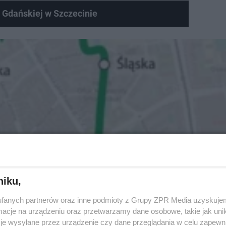
 Gdańskiej w Szczecinie
niku,
fanych partnerów oraz inne podmioty z Grupy ZPR Media uzyskujem
cje na urządzeniu oraz przetwarzamy dane osobowe, takie jak unika
je wysyłane przez urządzenie czy dane przeglądania w celu zapewn