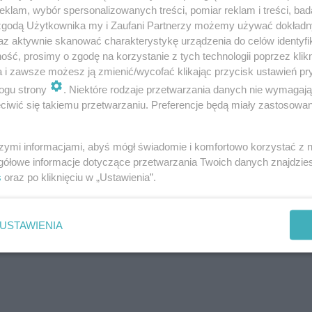
klam, wybór spersonalizowanych treści, pomiar reklam i treści, bad
 zgodą Użytkownika my i Zaufani Partnerzy możemy używać dokład
az aktywnie skanować charakterystykę urządzenia do celów identyfi
ść, prosimy o zgodę na korzystanie z tych technologii poprzez klikn
a i zawsze możesz ją zmienić/wycofać klikając przycisk ustawień pr
ogu strony
. Niektóre rodzaje przetwarzania danych nie wymagaj
iwić się takiemu przetwarzaniu. Preferencje będą miały zastosowanie
szymi informacjami, abyś mógł świadomie i komfortowo korzystać z
gółowe informacje dotyczące przetwarzania Twoich danych znajdzi
s
oraz po kliknięciu w „Ustawienia”.
USTAWIENIA