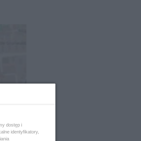
y dostęp i
lne identyfikatory,
iania