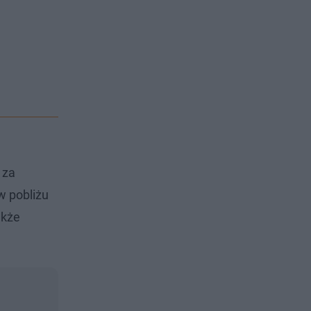
 za
w pobliżu
akże