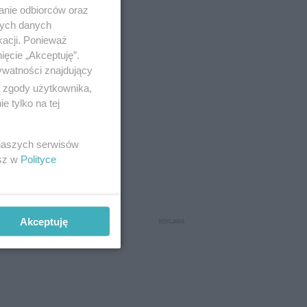
anie odbiorców oraz
nych danych
kacji. Ponieważ
ięcie „Akceptuję”.
ywatności znajdujący
ą zgody użytkownika,
 tylko na tej
 naszych serwisów
esz w
Polityce
Akceptuję