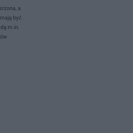
erzona, a
 mają być
ędą m.in.
tów