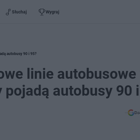
Słuchaj
Wygraj
jadą autobusy 90 i 95?
owe linie autobusowe
y pojadą autobusy 90 i
Do