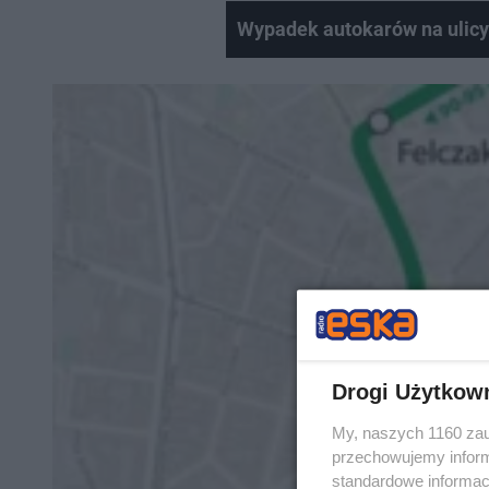
Wypadek autokarów na ulicy
Drogi Użytkow
My, naszych 1160 zau
przechowujemy informa
standardowe informac