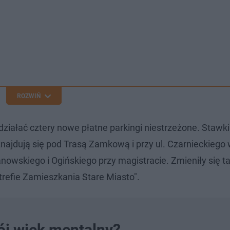
ROZWIŃ
ziałać cztery nowe płatne parkingi niestrzeżone. Stawki
 znajdują się pod Trasą Zamkową i przy ul. Czarnieckiego 
owskiego i Ogińskiego przy magistracie. Zmieniły się t
trefie Zamieszkania Stare Miasto".
ój wiek mentalny?