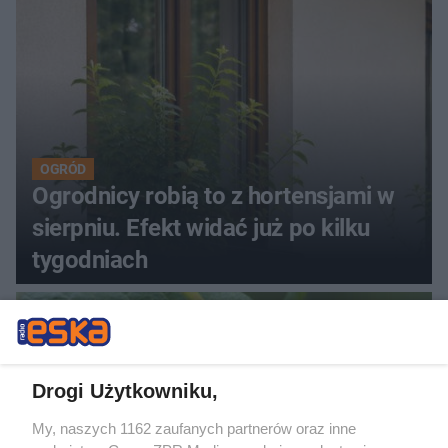
OGRÓD
Ogrodnicy robią to z hortensjami w
sierpniu. Efekt widać już po kilku
tygodniach
Drogi Użytkowniku,
My, naszych 1162 zaufanych partnerów oraz inne