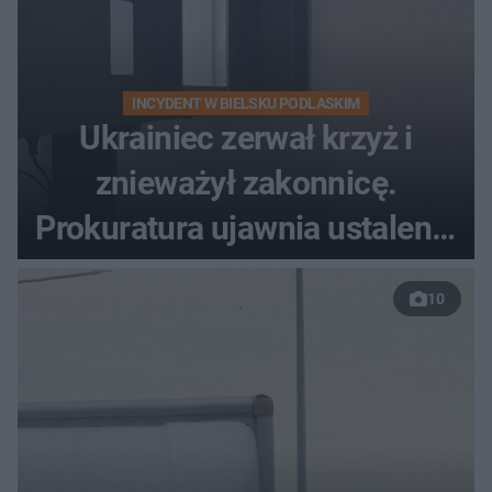
INCYDENT W BIELSKU PODLASKIM
Ukrainiec zerwał krzyż i
znieważył zakonnicę.
Prokuratura ujawnia ustalenia
w sprawie 26-latka
10