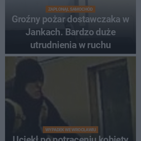
ZAPŁONĄŁ SAMOCHÓD
Groźny pożar dostawczaka w
Jankach. Bardzo duże
utrudnienia w ruchu
WYPADEK WE WROCŁAWIU
Uciekł po potrąceniu kobiety