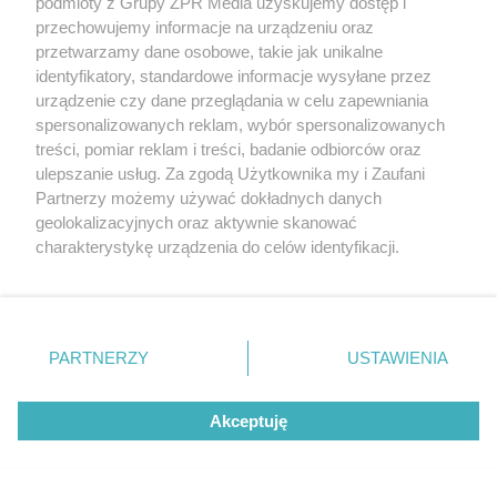
podmioty z Grupy ZPR Media uzyskujemy dostęp i
przechowujemy informacje na urządzeniu oraz
przetwarzamy dane osobowe, takie jak unikalne
identyfikatory, standardowe informacje wysyłane przez
PIELĘGNACJA BORÓWKI
urządzenie czy dane przeglądania w celu zapewniania
Zrób to po zebraniu borówek, a za
spersonalizowanych reklam, wybór spersonalizowanych
rok zbiory będą obfite
treści, pomiar reklam i treści, badanie odbiorców oraz
ulepszanie usług. Za zgodą Użytkownika my i Zaufani
Partnerzy możemy używać dokładnych danych
ZOBACZ WIĘCEJ
geolokalizacyjnych oraz aktywnie skanować
charakterystykę urządzenia do celów identyfikacji.
Ponieważ cenimy Twoją prywatność, prosimy o zgodę na
korzystanie z tych technologii poprzez kliknięcie
„Akceptuję”. Zgoda jest dobrowolna i zawsze możesz ją
zmienić/wycofać klikając przycisk ustawień prywatności
PARTNERZY
USTAWIENIA
znajdujący się w lewym dolnym rogu strony
. Niektóre
rodzaje przetwarzania danych nie wymagają zgody
Akceptuję
użytkownika, ale masz prawo sprzeciwić się takiemu
przetwarzaniu. Preferencje będą miały zastosowanie tylko
na tej witrynie.