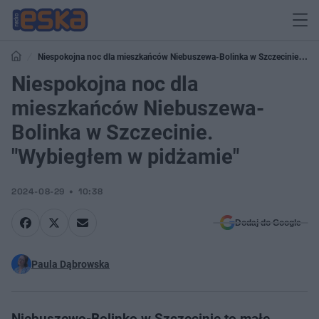
Niespokojna noc dla mieszkańców Niebuszewa-Bolinka w Szczecinie.
"Wybiegłem w pidżamie"
Niespokojna noc dla
mieszkańców Niebuszewa-
Bolinka w Szczecinie.
"Wybiegłem w pidżamie"
2024-08-29
10:38
Dodaj do Google
Paula Dąbrowska
Niebuszewo-Bolinko w Szczecinie to małe