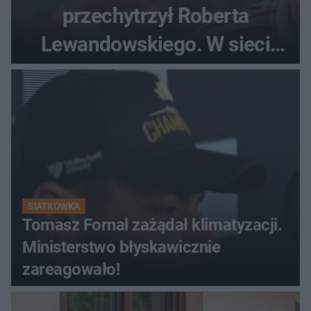
przechytrzył Roberta
Lewandowskiego. W sieci
krąży wideo z tego pojedynku
SIATKÓWKA
Tomasz Fornal zażądał klimatyzacji.
Ministerstwo błyskawicznie
zareagowało!