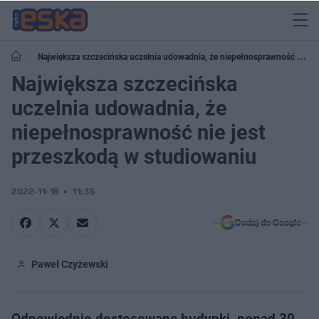
Największa szczecińska uczelnia udowadnia, że niepełnosprawność nie
jest przeszkodą w studiowaniu
Największa szczecińska
uczelnia udowadnia, że
niepełnosprawność nie jest
przeszkodą w studiowaniu
2022-11-18
11:35
Dodaj do Google
Paweł Czyżewski
Odpowiednio dostosowane budynki, ponad 30