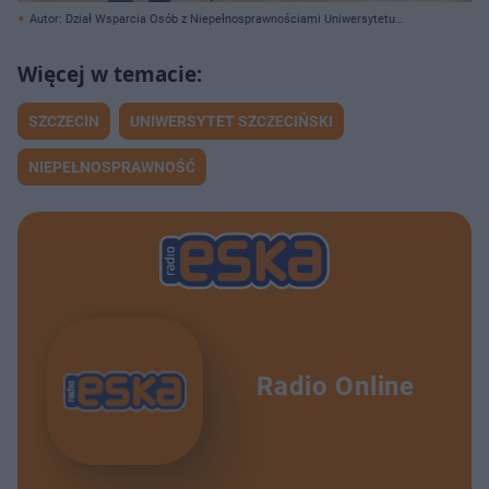
Autor: Dział Wsparcia Osób z Niepełnosprawnościami Uniwersytetu
Szczecińskiego/ Materiały prasowe
SZCZECIN
UNIWERSYTET SZCZECIŃSKI
NIEPEŁNOSPRAWNOŚĆ
Radio Online