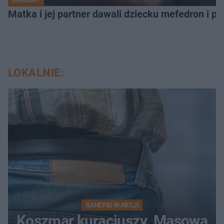
Matka i jej partner dawali dziecku mefedron i po
LOKALNIE:
SANEPID W AKCJI
Koszmar kuracjuszy. Masowa