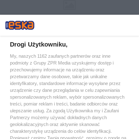
Drogi Użytkowniku,
My, naszych 1162 zaufanych partnerów oraz inne
Żaden utwór zamieszczony w serwisie nie może być powielany i
podmioty z Grupy ZPR Media uzyskujemy dostęp i
rozpowszechniany lub dalej rozpowszechniany w jakikolwiek sposób (w
tym także elektroniczny lub mechaniczny) na jakimkolwiek polu
przechowujemy informacje na urządzeniu oraz
eksploatacji w jakiejkolwiek formie, włącznie z umieszczaniem w Internecie
przetwarzamy dane osobowe, takie jak unikalne
bez pisemnej zgody właściciela praw. Jakiekolwiek użycie lub
wykorzystanie utworów w całości lub w części z naruszeniem prawa, tzn.
identyfikatory, standardowe informacje wysyłane przez
bez właściwej zgody, jest zabronione pod groźbą kary i może być ścigane
urządzenie czy dane przeglądania w celu zapewniania
prawnie.
spersonalizowanych reklam, wybór spersonalizowanych
treści, pomiar reklam i treści, badanie odbiorców oraz
ulepszanie usług. Za zgodą Użytkownika my i Zaufani
Partnerzy możemy używać dokładnych danych
geolokalizacyjnych oraz aktywnie skanować
charakterystykę urządzenia do celów identyfikacji.
O nas
Ponieważ cenimy Twoją prywatność, prosimy o zgodę na