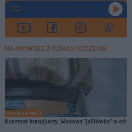
TERAZ
GRAMY
NAJNOWSZE Z DZIAŁU SZCZECIN
SANEPID W AKCJI
Koszmar kuracjuszy. Masowa "jelitówka" w ośro