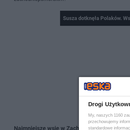
Susza dotknęła Polaków. Wsi
Drogi Użytkow
My, naszych 1160 zau
przechowujemy informa
Najmniejsze wsie w Zachodniopomorskiem
standardowe informac