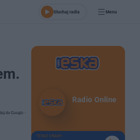
Słuchaj radia
Menu
em.
Radio Online
daj do Google
TERAZ GRAMY