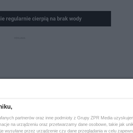
e regularnie cierpią na brak wody
niku,
fanych partnerów oraz inne podmioty z Grupy ZPR Media uzyskujem
cje na urządzeniu oraz przetwarzamy dane osobowe, takie jak unika
je wysyłane przez urządzenie czy dane przeglądania w celu zapewn