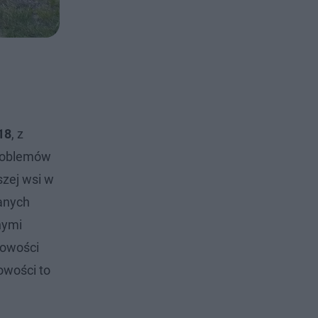
18
, z
problemów
szej wsi w
anych
nymi
scowości
owości to