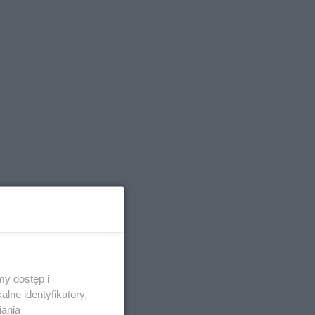
y dostęp i
lne identyfikatory,
iania