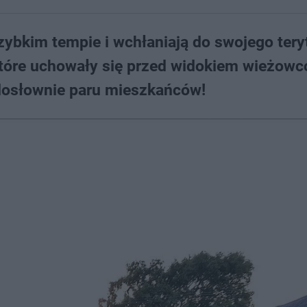
zybkim tempie i wchłaniają do swojego ter
 które uchowały się przed widokiem wieżowc
dosłownie paru mieszkańców!