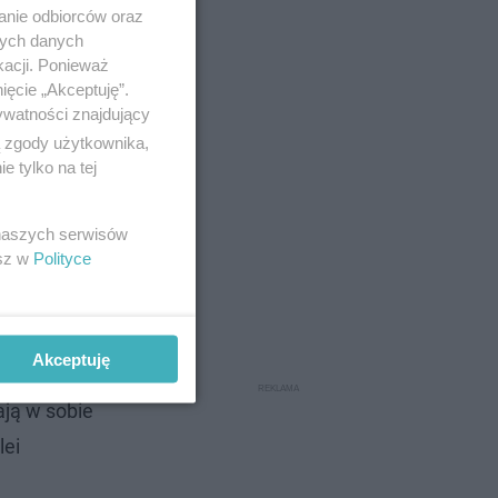
anie odbiorców oraz
nych danych
 mają
kacji. Ponieważ
ięcie „Akceptuję”.
ywatności znajdujący
ą zgody użytkownika,
 tylko na tej
 naszych serwisów
esz w
Polityce
e w czasie
Akceptuję
urokiem i
ają w sobie
lei