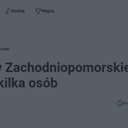
Słuchaj
Wygraj
a osób
w Zachodniopomorski
kilka osób
Do