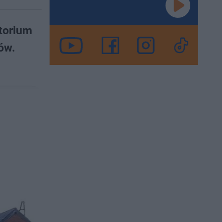
ytorium
ów.