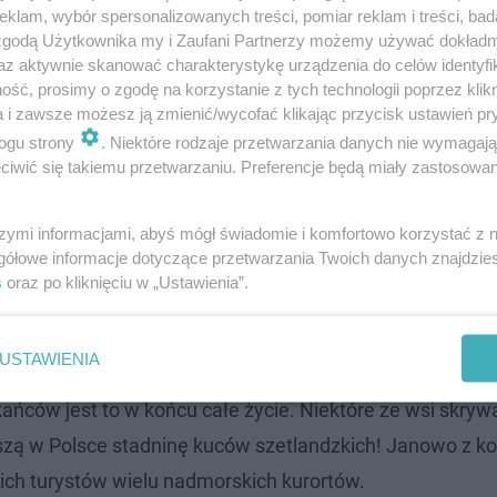
klam, wybór spersonalizowanych treści, pomiar reklam i treści, bad
 zgodą Użytkownika my i Zaufani Partnerzy możemy używać dokład
wsie
z najmniejszą liczbą mieszkańców. Wszystkie z nich
az aktywnie skanować charakterystykę urządzenia do celów identyfi
 miejsce ex aequo zajmują:
ść, prosimy o zgodę na korzystanie z tych technologii poprzez klikn
a i zawsze możesz ją zmienić/wycofać klikając przycisk ustawień pr
ogu strony
. Niektóre rodzaje przetwarzania danych nie wymagaj
at choszczeński)
iwić się takiemu przetwarzaniu. Preferencje będą miały zastosowanie
 sławieński)
)
szymi informacjami, abyś mógł świadomie i komfortowo korzystać z
gółowe informacje dotyczące przetwarzania Twoich danych znajdzi
s
oraz po kliknięciu w „Ustawienia”.
kowy klimat. Często wyglądają one jak niemal zatrzyman
USTAWIENIA
acofane. Te sielskie odskocznie od miast oferują swoim 
ańców jest to w końcu całe życie. Niektóre ze wsi skryw
kszą w Polsce stadninę kuców szetlandzkich! Janowo z ko
skich turystów wielu nadmorskich kurortów.