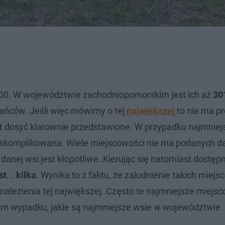
 000. W województwie zachodniopomorskim jest ich aż
30
ańców. Jeśli więc mówimy o tej
największej
to nie ma 
est dosyć klarownie przedstawione. W przypadku najmniej
 skomplikowana. Wiele miejscowości nie ma podanych d
danej wsi jest kłopotliwe. Kierując się natomiast dostęp
st
...
kilka
. Wynika to z faktu, że zaludnienie takich miej
nalezienia tej największej. Często te najmniejsze miejsc
im wypadku, jakie są najmniejsze wsie w województwie