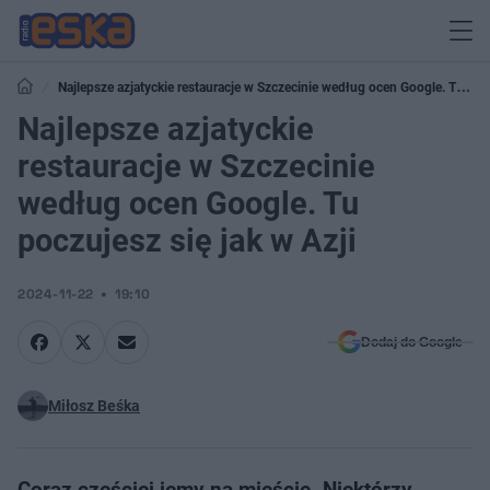
Najlepsze azjatyckie restauracje w Szczecinie według ocen Google. Tu
poczujesz się jak w Azji
Najlepsze azjatyckie
restauracje w Szczecinie
według ocen Google. Tu
poczujesz się jak w Azji
2024-11-22
19:10
Dodaj do Google
Miłosz Beśka
Coraz częściej jemy na mieście. Niektórzy