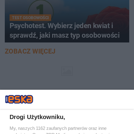
TEST OSOBOWOŚCI
Psychotest. Wybierz jeden kwiat i
sprawdź, jaki masz typ osobowości
ZOBACZ WIĘCEJ
Drogi Użytkowniku,
My, naszych 1162 zaufanych partnerów oraz inne