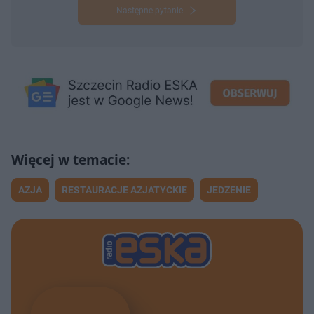
Następne pytanie
AZJA
RESTAURACJE AZJATYCKIE
JEDZENIE