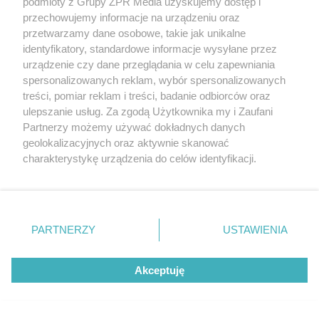
podmioty z Grupy ZPR Media uzyskujemy dostęp i
przechowujemy informacje na urządzeniu oraz
przetwarzamy dane osobowe, takie jak unikalne
identyfikatory, standardowe informacje wysyłane przez
urządzenie czy dane przeglądania w celu zapewniania
spersonalizowanych reklam, wybór spersonalizowanych
treści, pomiar reklam i treści, badanie odbiorców oraz
ulepszanie usług. Za zgodą Użytkownika my i Zaufani
Partnerzy możemy używać dokładnych danych
geolokalizacyjnych oraz aktywnie skanować
charakterystykę urządzenia do celów identyfikacji.
Ponieważ cenimy Twoją prywatność, prosimy o zgodę na
korzystanie z tych technologii poprzez kliknięcie
„Akceptuję”. Zgoda jest dobrowolna i zawsze możesz ją
Żaden utwór zamieszczony w serwisie nie może być powielany i
zmienić/wycofać klikając przycisk ustawień prywatności
rozpowszechniany lub dalej rozpowszechniany w jakikolwiek sposób (w
PARTNERZY
USTAWIENIA
znajdujący się w lewym dolnym rogu strony
. Niektóre
tym także elektroniczny lub mechaniczny) na jakimkolwiek polu
eksploatacji w jakiejkolwiek formie, włącznie z umieszczaniem w
rodzaje przetwarzania danych nie wymagają zgody
Internecie bez pisemnej zgody właściciela praw. Jakiekolwiek użycie lub
Akceptuję
użytkownika, ale masz prawo sprzeciwić się takiemu
wykorzystanie utworów w całości lub w części z naruszeniem prawa,
tzn. bez właściwej zgody, jest zabronione pod groźbą kary i może być
przetwarzaniu. Preferencje będą miały zastosowanie tylko
ścigane prawnie.
na tej witrynie.