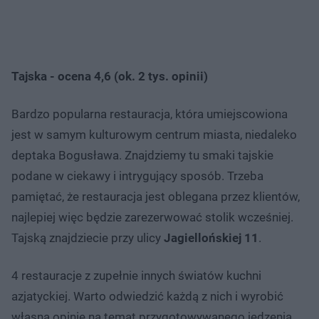
Tajska - ocena 4,6 (ok. 2 tys. opinii)
Bardzo popularna restauracja, która umiejscowiona
jest w samym kulturowym centrum miasta, niedaleko
deptaka Bogusława. Znajdziemy tu smaki tajskie
podane w ciekawy i intrygujący sposób. Trzeba
pamiętać, że restauracja jest oblegana przez klientów,
najlepiej więc będzie zarezerwować stolik wcześniej.
Tajską znajdziecie przy ulicy
Jagiellońskiej 11
.
4 restauracje z zupełnie innych światów kuchni
azjatyckiej. Warto odwiedzić każdą z nich i wyrobić
własną opinię na temat przygotowywanego jedzenia.