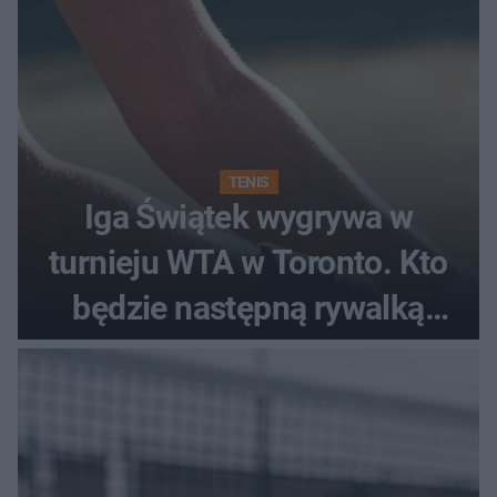
TENIS
Iga Świątek wygrywa w
turnieju WTA w Toronto. Kto
będzie następną rywalką
Polki?