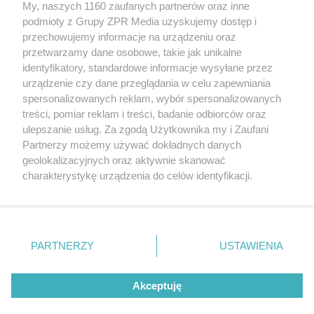
My, naszych 1160 zaufanych partnerów oraz inne
Żaden utwór zamieszczony w serwisie nie może być powielany i
podmioty z Grupy ZPR Media uzyskujemy dostęp i
rozpowszechniany lub dalej rozpowszechniany w jakikolwiek sposób (w
tym także elektroniczny lub mechaniczny) na jakimkolwiek polu
przechowujemy informacje na urządzeniu oraz
eksploatacji w jakiejkolwiek formie, włącznie z umieszczaniem w
przetwarzamy dane osobowe, takie jak unikalne
Internecie bez pisemnej zgody właściciela praw. Jakiekolwiek użycie lub
identyfikatory, standardowe informacje wysyłane przez
wykorzystanie utworów w całości lub w części z naruszeniem prawa,
tzn. bez właściwej zgody, jest zabronione pod groźbą kary i może być
urządzenie czy dane przeglądania w celu zapewniania
ścigane prawnie.
spersonalizowanych reklam, wybór spersonalizowanych
treści, pomiar reklam i treści, badanie odbiorców oraz
ulepszanie usług. Za zgodą Użytkownika my i Zaufani
Partnerzy możemy używać dokładnych danych
geolokalizacyjnych oraz aktywnie skanować
charakterystykę urządzenia do celów identyfikacji.
Ponieważ cenimy Twoją prywatność, prosimy o zgodę na
O nas
korzystanie z tych technologii poprzez kliknięcie
Informacje prawne
„Akceptuję”. Zgoda jest dobrowolna i zawsze możesz ją
zmienić/wycofać klikając przycisk ustawień prywatności
PARTNERZY
USTAWIENIA
Nasze serwisy
znajdujący się w lewym dolnym rogu strony
. Niektóre
rodzaje przetwarzania danych nie wymagają zgody
© 2026 Grupa ZPR Media
Akceptuję
użytkownika, ale masz prawo sprzeciwić się takiemu
przetwarzaniu. Preferencje będą miały zastosowanie tylko