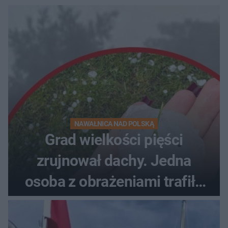
NAWAŁNICA NAD POLSKĄ
Grad wielkości pięści
zrujnował dachy. Jedna
osoba z obrażeniami trafiła
do szpitala