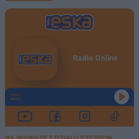
Radio Online
TERAZ
GRAMY
NAJNOWSZE Z DZIAŁU SZCZECIN