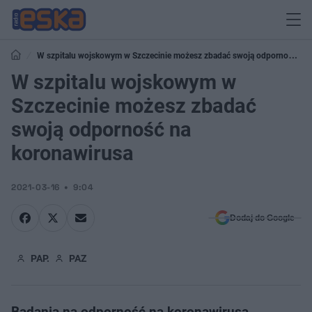
W szpitalu wojskowym w Szczecinie możesz zbadać swoją odporność na
koronawirusa
W szpitalu wojskowym w
Szczecinie możesz zbadać
swoją odporność na
koronawirusa
2021-03-16
9:04
Dodaj do Google
PAP.
PAZ
Badania na odporność na koronawirusa