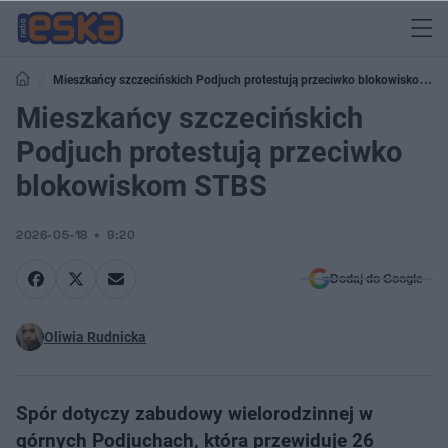
Mieszkańcy szczecińskich Podjuch protestują przeciwko blokowiskom
STBS
Mieszkańcy szczecińskich
Podjuch protestują przeciwko
blokowiskom STBS
2026-05-18
9:20
Dodaj do Google
Oliwia Rudnicka
Spór dotyczy zabudowy wielorodzinnej w
górnych Podjuchach, która przewiduje 26