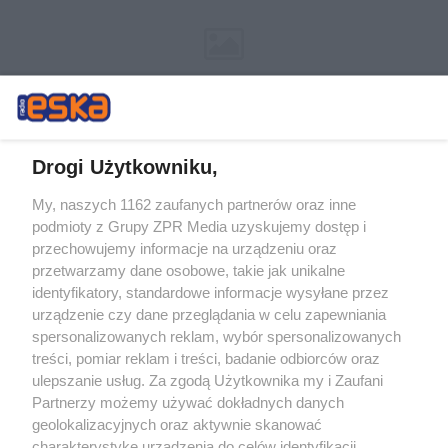
Drogi Użytkowniku,
My, naszych 1162 zaufanych partnerów oraz inne
Żaden utwór zamieszczony w serwisie nie może być powielany i
podmioty z Grupy ZPR Media uzyskujemy dostęp i
rozpowszechniany lub dalej rozpowszechniany w jakikolwiek sposób (w
tym także elektroniczny lub mechaniczny) na jakimkolwiek polu
przechowujemy informacje na urządzeniu oraz
eksploatacji w jakiejkolwiek formie, włącznie z umieszczaniem w
przetwarzamy dane osobowe, takie jak unikalne
Internecie bez pisemnej zgody właściciela praw. Jakiekolwiek użycie lub
identyfikatory, standardowe informacje wysyłane przez
wykorzystanie utworów w całości lub w części z naruszeniem prawa,
tzn. bez właściwej zgody, jest zabronione pod groźbą kary i może być
urządzenie czy dane przeglądania w celu zapewniania
ścigane prawnie.
spersonalizowanych reklam, wybór spersonalizowanych
treści, pomiar reklam i treści, badanie odbiorców oraz
ulepszanie usług. Za zgodą Użytkownika my i Zaufani
Partnerzy możemy używać dokładnych danych
geolokalizacyjnych oraz aktywnie skanować
charakterystykę urządzenia do celów identyfikacji.