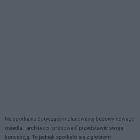
Na spotkaniu dotyczącym planowanej budowy nowego
osiedla - architekci "próbowali" przedstawić swoją
koncepcję. To jednak spotkało się z głośnym