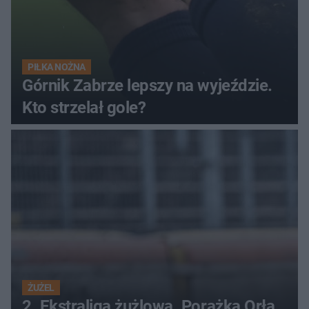
PIŁKA NOŻNA
Górnik Zabrze lepszy na wyjeździe.
Kto strzelał gole?
ŻUŻEL
2. Ekstraliga żużlowa. Porażka Orła