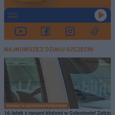
TERAZ
GRAMY
NAJNOWSZE Z DZIAŁU SZCZECIN
DRAMAT W ZACHODNIOPOMORSKIM
16-latek z ranami kłutymi w Goleniowie! Zatrzym