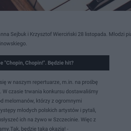
a Sejbuk i Krzysztof Wierciński 28 listopada. Młodzi pia
pinowskiego.
 "Chopin, Chopin!". Będzie hit?
 się w naszym repertuarze, m.in. na prośbę
i. W czasie trwania konkursu dostawaliśmy
od melomanów, którzy z ogromnymi
ystępy młodych polskich artystów i pytali,
słyszeć ich na żywo w Szczecinie. Więc z
my.Tak, będzie taka okazja! -