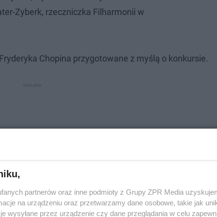
ter-Zyberk, rzeczniczka Filharmonii w
 Fryderyka Chopina przygotowane z myślą o konkursie.
niku,
fanych partnerów oraz inne podmioty z Grupy ZPR Media uzyskujem
cje na urządzeniu oraz przetwarzamy dane osobowe, takie jak unika
je wysyłane przez urządzenie czy dane przeglądania w celu zapewn