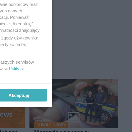
anie odbiorców oraz
nych danych
kacji. Ponieważ
ięcie „Akceptuję”.
ywatności znajdujący
ą zgody użytkownika,
 tylko na tej
 naszych serwisów
esz w
Polityce
Akceptuję
CHWILE GROZY
lub nas
Niemowlę uwięzione w