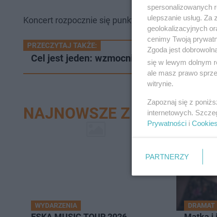
spersonalizowanych re
ulepszanie usług. Za
Koncert rozpocznie się punktualnie o godzinie 19:00
geolokalizacyjnych or
cenimy Twoją prywatno
PRZECZYTAJ TAKŻE:
Zgoda jest dobrowoln
Cel jest jeden: wzmocnienie zdrowia psychi
się w lewym dolnym r
ale masz prawo sprzec
witrynie.
Zapoznaj się z poniż
NAJNOWSZE Z DZIAŁU SZ
internetowych. Szcze
Prywatności
i
Cookie
PARTNERZY
WYDARZENIA
DRAMAT
ESKA MUSIC TOUR 2026
Matka i 