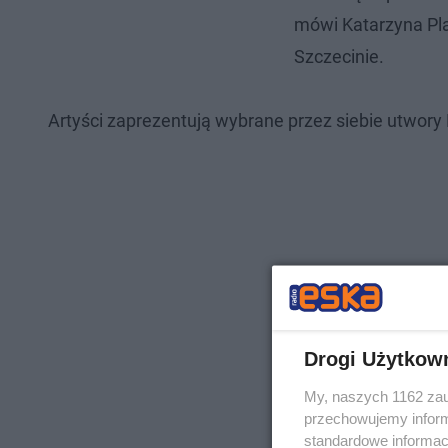
mówi Katarzyna Pla
Szczecinie. ​
Artyści zaprezentują wybrane przez siebie utwory
Drogi Użytkow
My, naszych 1162 zau
przechowujemy informa
standardowe informac