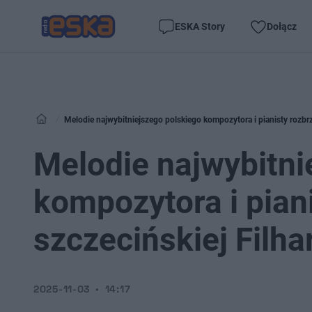
ESKA Story
Dołącz
​Melodie najwybitniejszego polskiego kompozytora i pianisty rozbr
​Melodie najwybitn
kompozytora i pian
szczecińskiej Filha
2025-11-03
14:17