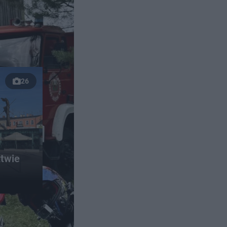
26
twie
a je