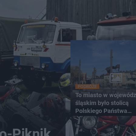
PODRÓŻE
To miasto w wojewódz
śląskim było stolicą
Polskiego Państwa
Podziemnego. Dziś zn
każdy pielgrzym
o-Piknik