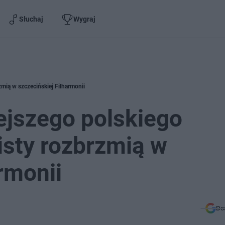
Słuchaj
Wygraj
zmią w szczecińskiej Filharmonii
iejszego polskiego
isty rozbrzmią w
rmonii
Do