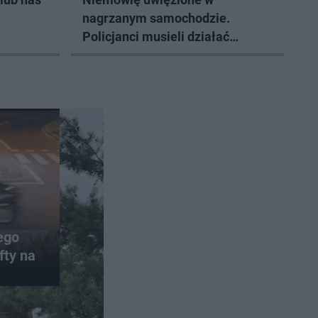
nagrzanym samochodzie.
Policjanci musieli działać
natychmiast
ego
fty na