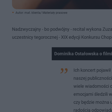
Autor: mat. klienta/ Materiały prasowe
Nadzwyczajny - bo podwójny - recital wykona Zuzann
uczestnicy tegorocznej - XIX edycji Konkursu Cho
Dominika Ostałowska o filmie
Ich koncert pojawił
naszej publicznośc
wiele wiadomości 
emocjami śledzili w
czy będzie można u
radością odpowiada