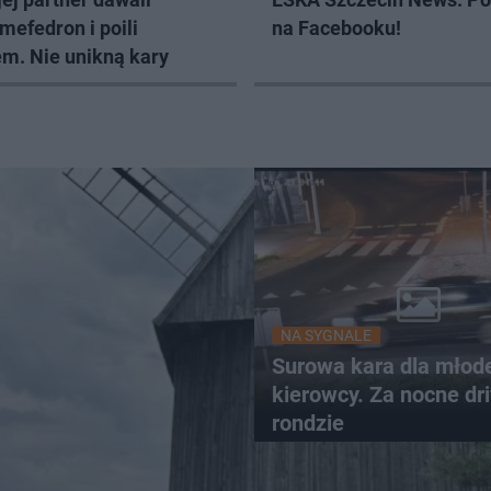
mefedron i poili
na Facebooku!
em. Nie unikną kary
NA SYGNALE
Surowa kara dla młod
kierowcy. Za nocne dri
rondzie