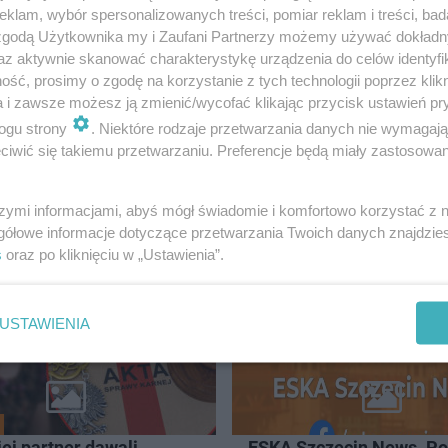
klam, wybór spersonalizowanych treści, pomiar reklam i treści, bad
 zgodą Użytkownika my i Zaufani Partnerzy możemy używać dokład
 w złotej sali.
az aktywnie skanować charakterystykę urządzenia do celów identyfi
ść, prosimy o zgodę na korzystanie z tych technologii poprzez klikn
a i zawsze możesz ją zmienić/wycofać klikając przycisk ustawień pr
cznego i inteligencji emocjonalnej mi…
ogu strony
. Niektóre rodzaje przetwarzania danych nie wymagaj
iwić się takiemu przetwarzaniu. Preferencje będą miały zastosowanie
szymi informacjami, abyś mógł świadomie i komfortowo korzystać z
CZECIN
gółowe informacje dotyczące przetwarzania Twoich danych znajdzi
s
oraz po kliknięciu w „Ustawienia”.
USTAWIENIA
jej partner dawali
ESKA Szczecin News. Po