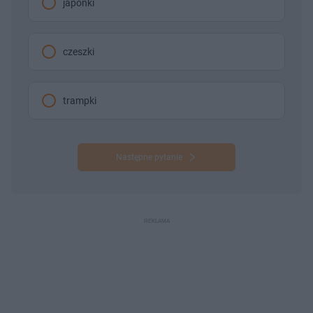
japonki
czeszki
trampki
Następne pytanie