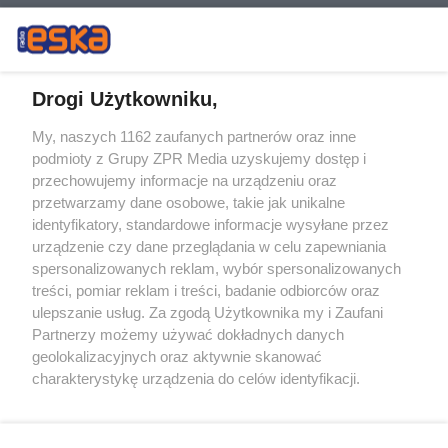
Drogi Użytkowniku,
My, naszych 1162 zaufanych partnerów oraz inne
Żaden utwór zamieszczony w serwisie nie może być powielany i
podmioty z Grupy ZPR Media uzyskujemy dostęp i
rozpowszechniany lub dalej rozpowszechniany w jakikolwiek sposób (w
tym także elektroniczny lub mechaniczny) na jakimkolwiek polu
przechowujemy informacje na urządzeniu oraz
eksploatacji w jakiejkolwiek formie, włącznie z umieszczaniem w
przetwarzamy dane osobowe, takie jak unikalne
Internecie bez pisemnej zgody właściciela praw. Jakiekolwiek użycie lub
identyfikatory, standardowe informacje wysyłane przez
wykorzystanie utworów w całości lub w części z naruszeniem prawa,
tzn. bez właściwej zgody, jest zabronione pod groźbą kary i może być
urządzenie czy dane przeglądania w celu zapewniania
ścigane prawnie.
spersonalizowanych reklam, wybór spersonalizowanych
treści, pomiar reklam i treści, badanie odbiorców oraz
ulepszanie usług. Za zgodą Użytkownika my i Zaufani
Partnerzy możemy używać dokładnych danych
geolokalizacyjnych oraz aktywnie skanować
charakterystykę urządzenia do celów identyfikacji.
Ponieważ cenimy Twoją prywatność, prosimy o zgodę na
O nas
korzystanie z tych technologii poprzez kliknięcie
Informacje prawne
„Akceptuję”. Zgoda jest dobrowolna i zawsze możesz ją