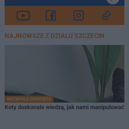
NAJNOWSZE Z DZIAŁU SZCZECIN
NIEZWYKŁE ZWIERZĘTA
Koty doskonale wiedzą, jak nami manipulować. N