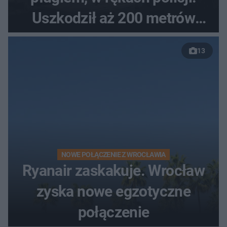
Uszkodził aż 200 metrów
nowej drogi
13
NOWE POŁĄCZENIE Z WROCŁAWIA
Ryanair zaskakuje. Wrocław
zyska nowe egzotyczne
połączenie