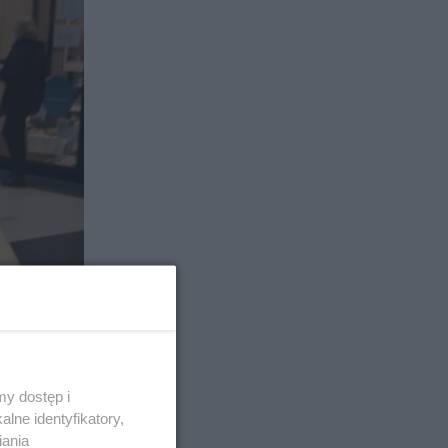
y dostęp i
lne identyfikatory,
iania