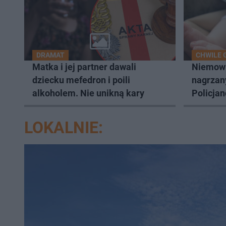
DRAMAT
CHWILE 
Matka i jej partner dawali
Niemowl
dziecku mefedron i poili
nagrzan
alkoholem. Nie unikną kary
Policjan
natychm
LOKALNIE: