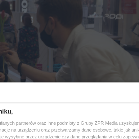
niku,
fanych partnerów oraz inne podmioty z Grupy ZPR Media uzyskujem
cje na urządzeniu oraz przetwarzamy dane osobowe, takie jak unika
je wysyłane przez urządzenie czy dane przeglądania w celu zapewn