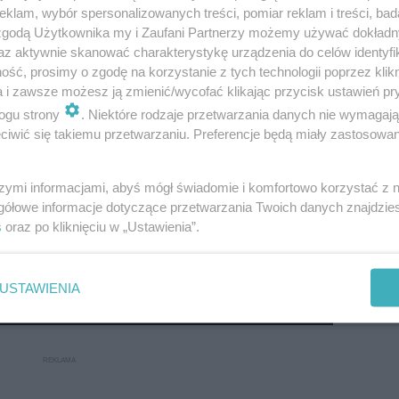
klam, wybór spersonalizowanych treści, pomiar reklam i treści, bad
 zgodą Użytkownika my i Zaufani Partnerzy możemy używać dokład
az aktywnie skanować charakterystykę urządzenia do celów identyfi
ść, prosimy o zgodę na korzystanie z tych technologii poprzez klikn
a i zawsze możesz ją zmienić/wycofać klikając przycisk ustawień pr
grały kobiety w nauce. Pochylimy się na historiami nauk
ogu strony
. Niektóre rodzaje przetwarzania danych nie wymagaj
oretyczno-praktyczne, bo na miejscu nie zabraknie ekspe
iwić się takiemu przetwarzaniu. Preferencje będą miały zastosowanie
d tytułem „Muzyka pod księżycem – nokturn dla Wenus”.
ą formy i przekazu. Z kolei pracowniczki MNC poprowadzą 
szymi informacjami, abyś mógł świadomie i komfortowo korzystać z
gółowe informacje dotyczące przetwarzania Twoich danych znajdzi
złą sławę tkanki tłuszczowej. Na koniec panie zanurzą s
s
oraz po kliknięciu w „Ustawienia”.
USTAWIENIA