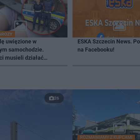
GROZY
ę uwięzione w
ESKA Szczecin News. Po
ym samochodzie.
na Facebooku!
ci musieli działać
iast
26
ROZMAWIAMY Z KUPCAMI