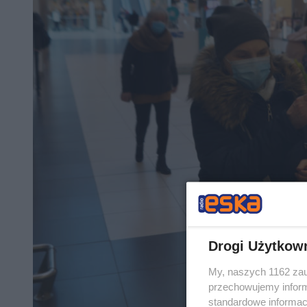
Drogi Użytkow
My, naszych 1162 zau
przechowujemy informa
standardowe informac