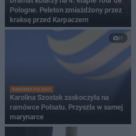
Dramat kolarzy na 4. etapie Tour de
Pologne. Peleton zmiażdżony przez
kraksę przed Karpaczem
21
RAMÓWKA POLSATU
Karolina Szostak zaskoczyła na
ramówce Polsatu. Przyszła w samej
marynarce