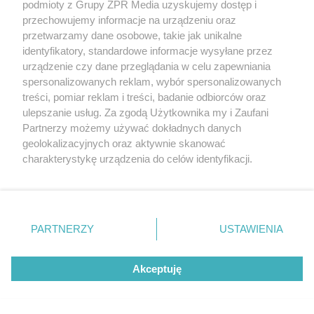
podmioty z Grupy ZPR Media uzyskujemy dostęp i
rozpowszechniany lub dalej rozpowszechniany w jakikolwiek sposób (w
tym także elektroniczny lub mechaniczny) na jakimkolwiek polu
przechowujemy informacje na urządzeniu oraz
eksploatacji w jakiejkolwiek formie, włącznie z umieszczaniem w
przetwarzamy dane osobowe, takie jak unikalne
Internecie bez pisemnej zgody właściciela praw. Jakiekolwiek użycie lub
identyfikatory, standardowe informacje wysyłane przez
wykorzystanie utworów w całości lub w części z naruszeniem prawa,
tzn. bez właściwej zgody, jest zabronione pod groźbą kary i może być
urządzenie czy dane przeglądania w celu zapewniania
ścigane prawnie.
spersonalizowanych reklam, wybór spersonalizowanych
treści, pomiar reklam i treści, badanie odbiorców oraz
ulepszanie usług. Za zgodą Użytkownika my i Zaufani
Partnerzy możemy używać dokładnych danych
geolokalizacyjnych oraz aktywnie skanować
charakterystykę urządzenia do celów identyfikacji.
Ponieważ cenimy Twoją prywatność, prosimy o zgodę na
O nas
korzystanie z tych technologii poprzez kliknięcie
Informacje prawne
„Akceptuję”. Zgoda jest dobrowolna i zawsze możesz ją
zmienić/wycofać klikając przycisk ustawień prywatności
PARTNERZY
USTAWIENIA
Nasze serwisy
znajdujący się w lewym dolnym rogu strony
. Niektóre
rodzaje przetwarzania danych nie wymagają zgody
© 2026 Grupa ZPR Media
Akceptuję
użytkownika, ale masz prawo sprzeciwić się takiemu
przetwarzaniu. Preferencje będą miały zastosowanie tylko
na tej witrynie.