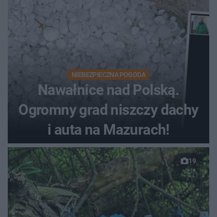
NIEBEZPIECZNA POGODA
Nawałnice nad Polską.
Ogromny grad niszczy dachy
i auta na Mazurach!
19