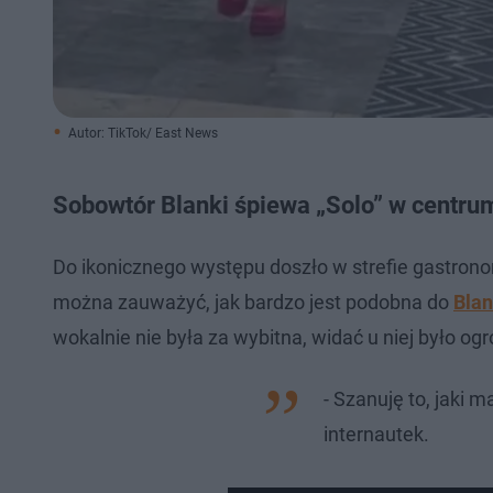
Autor: TikTok/ East News
Sobowtór Blanki śpiewa „Solo” w centr
Do ikonicznego występu doszło w strefie gastron
można zauważyć, jak bardzo jest podobna do
Blan
wokalnie nie była za wybitna, widać u niej było ogr
- Szanuję to, jaki 
internautek.