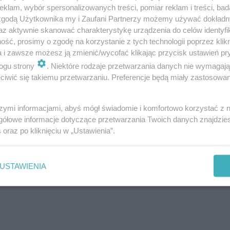
klam, wybór spersonalizowanych treści, pomiar reklam i treści, bad
nkursem były kontrowersje
 zgodą Użytkownika my i Zaufani Partnerzy możemy używać dokład
az aktywnie skanować charakterystykę urządzenia do celów identyfi
ść, prosimy o zgodę na korzystanie z tych technologii poprzez klikn
i. Podważają
wynik polskich preselekcji
, które wygrała w
a i zawsze możesz ją zmienić/wycofać klikając przycisk ustawień pr
VP w sprawie wyników. W międzyczasie Blanka wystąpi
ogu strony
. Niektóre rodzaje przetwarzania danych nie wymagaj
iwić się takiemu przetwarzaniu. Preferencje będą miały zastosowanie
ncert w hiszpańskiej stolicy, jednak fani przyjęli ją pozyty
eż zarzuty, że
Solo może być plagiatem
.
Blanka ostatecz
szymi informacjami, abyś mógł świadomie i komfortowo korzystać z
e
. Warto zauważyć, że w półfinale weszła z 3. miejsca, c
gółowe informacje dotyczące przetwarzania Twoich danych znajdzi
ecnie
Blanka występuje na licznych koncertach
, gdzie fa
s
oraz po kliknięciu w „Ustawienia”.
szcze znana. Wiemy jedno -
Blanka odwołała już koncert 
USTAWIENIA