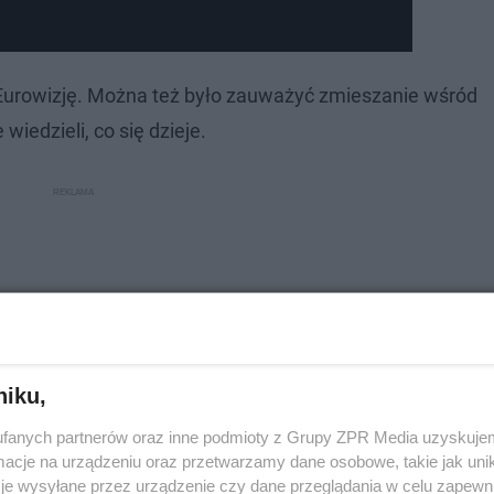
 na Eurowizję. Można też było zauważyć zmieszanie wśród
wiedzieli, co się dzieje.
niku,
fanych partnerów oraz inne podmioty z Grupy ZPR Media uzyskujem
cje na urządzeniu oraz przetwarzamy dane osobowe, takie jak unika
je wysyłane przez urządzenie czy dane przeglądania w celu zapewn