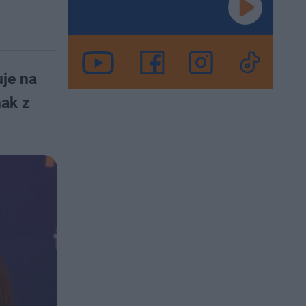
uje na
nak z