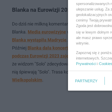
spersonalizowanych re
Blanka na Eurowizji 2023. Już przed ko
ulepszanie usług. Za
geolokalizacyjnych or
cenimy Twoją prywatno
Do dziś nie milkną komentarze od fanów Eurowizj
Zgoda jest dobrowoln
Blanka.
Media eurowizyjne
wystosowały apel do T
się w lewym dolnym r
ale masz prawo sprzec
Blanka wystąpiła Madrycie
. Był to jej pierwszy ko
witrynie.
Później
Blanka dała koncert w Tel Awiwie
. Padły t
Zapoznaj się z poniż
podczas Eurowizji 2023 zajęła 19. miejsce w final
internetowych. Szcze
że widzom "Solo" zdecydowanie się podobało. Ob
Prywatności
i
Cookie
nią śpiewają "Solo". Trasa koncertowa nie jest je
Wielkopolskim
.
PARTNERZY