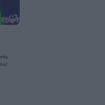
erkę,
 choć