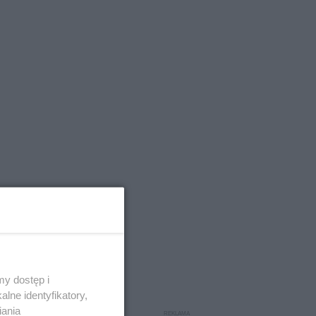
y dostęp i
lne identyfikatory,
iania