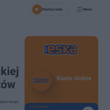
Słuchaj radia
Menu
kiej
Radio Online
tów
daj do Google
TERAZ GRAMY