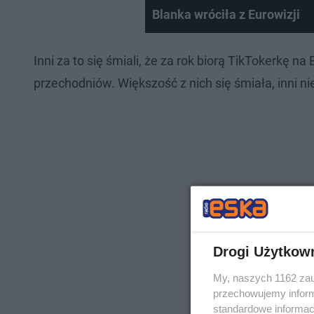
Blanka wróciła z Eurowizji
Inni za to się śmiali, że za rok biorą TikTokerkę
przechodniów. Większość z nich się śmiała, inni nie 
Drogi Użytkow
My, naszych 1162 zau
przechowujemy informa
standardowe informac