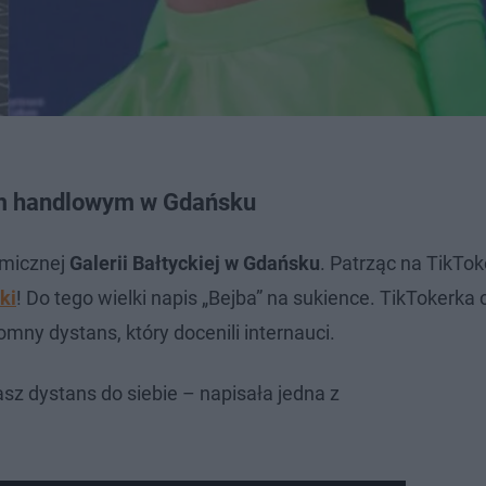
um handlowym w Gdańsku
omicznej
Galerii Bałtyckiej w Gdańsku
. Patrząc na TikTok
ki
! Do tego wielki napis „Bejba” na sukience. TikTokerka
omny dystans, który docenili internauci.
masz dystans do siebie – napisała jedna z