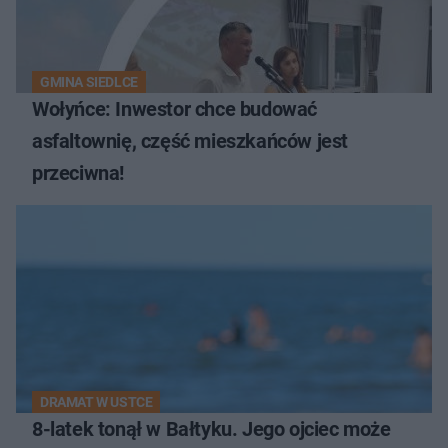
GMINA SIEDLCE
Wołyńce: Inwestor chce budować
asfaltownię, część mieszkańców jest
przeciwna!
DRAMAT W USTCE
8-latek tonął w Bałtyku. Jego ojciec może