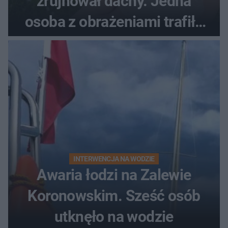
zrujnował dachy. Jedna
osoba z obrażeniami trafiła
do szpitala
INTERWENCJA NA WODZIE
Awaria łodzi na Zalewie
Koronowskim. Sześć osób
utknęło na wodzie