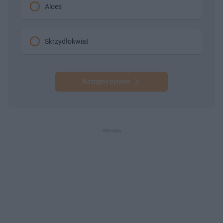
Aloes
Skrzydłokwiat
Następne pytanie