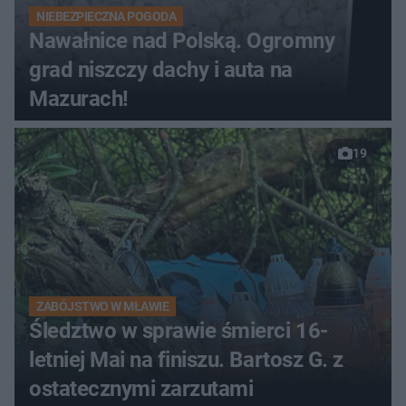
NIEBEZPIECZNA POGODA
Nawałnice nad Polską. Ogromny
grad niszczy dachy i auta na
Mazurach!
19
ZABÓJSTWO W MŁAWIE
Śledztwo w sprawie śmierci 16-
letniej Mai na finiszu. Bartosz G. z
ostatecznymi zarzutami