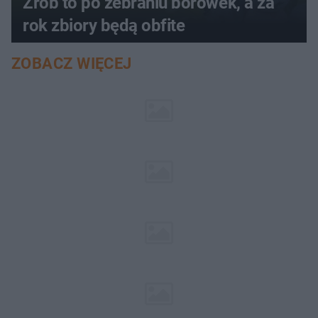
Zrób to po zebraniu borówek, a za
rok zbiory będą obfite
ZOBACZ WIĘCEJ