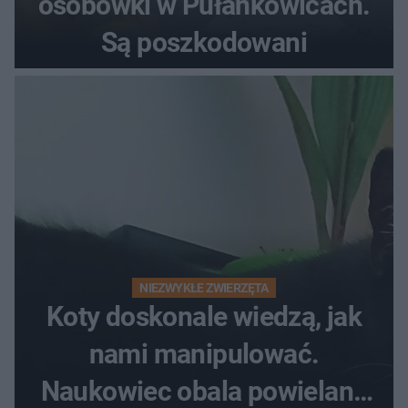
osobówki w Pułankowicach.
Są poszkodowani
NIEZWYKŁE ZWIERZĘTA
Koty doskonale wiedzą, jak
nami manipulować.
Naukowiec obala powielane