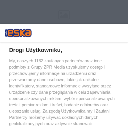
Drogi Użytkowniku,
My, naszych 1162 zaufanych partnerów oraz inne
Żaden utwór zamieszczony w serwisie nie może być powielany i
podmioty z Grupy ZPR Media uzyskujemy dostęp i
rozpowszechniany lub dalej rozpowszechniany w jakikolwiek sposób (w
przechowujemy informacje na urządzeniu oraz
tym także elektroniczny lub mechaniczny) na jakimkolwiek polu
eksploatacji w jakiejkolwiek formie, włącznie z umieszczaniem w
przetwarzamy dane osobowe, takie jak unikalne
Internecie bez pisemnej zgody właściciela praw. Jakiekolwiek użycie lub
identyfikatory, standardowe informacje wysyłane przez
wykorzystanie utworów w całości lub w części z naruszeniem prawa,
tzn. bez właściwej zgody, jest zabronione pod groźbą kary i może być
urządzenie czy dane przeglądania w celu zapewniania
ścigane prawnie.
spersonalizowanych reklam, wybór spersonalizowanych
treści, pomiar reklam i treści, badanie odbiorców oraz
ulepszanie usług. Za zgodą Użytkownika my i Zaufani
Partnerzy możemy używać dokładnych danych
geolokalizacyjnych oraz aktywnie skanować