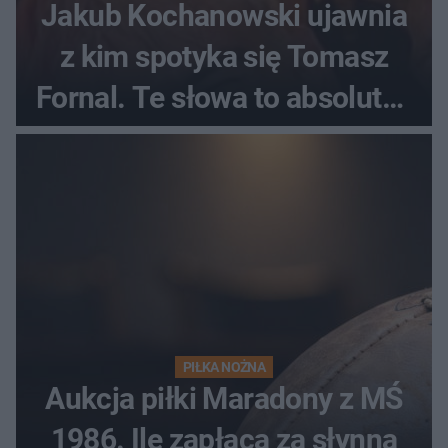
Jakub Kochanowski ujawnia
z kim spotyka się Tomasz
Fornal. Te słowa to absolutny
hit
PIŁKA NOŻNA
Aukcja piłki Maradony z MŚ
1986. Ile zapłacą za słynną