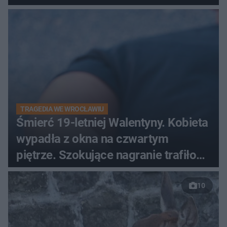
od lat mity na ich temat
TRAGEDIA WE WROCŁAWIU
Śmierć 19-letniej Walentyny. Kobieta
wypadła z okna na czwartym
piętrze. Szokujące nagranie trafiło
do sieci
10