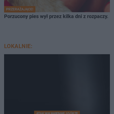
PRZERAŻAJĄCE!
Porzucony pies wył przez kilka dni z rozpaczy. S
LOKALNIE:
ATAK W KAMIENNEJ GÓRZE