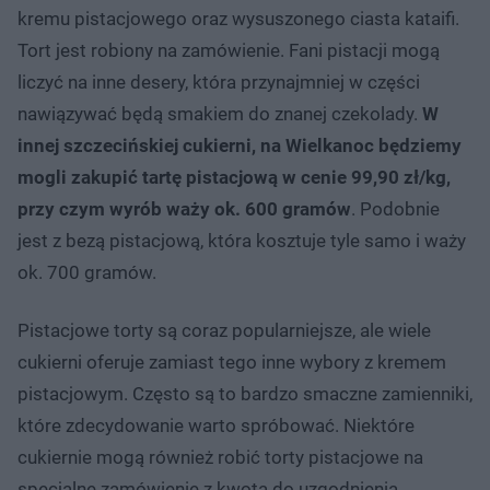
kremu pistacjowego oraz wysuszonego ciasta kataifi.
Tort jest robiony na zamówienie. Fani pistacji mogą
liczyć na inne desery, która przynajmniej w części
nawiązywać będą smakiem do znanej czekolady.
W
innej szczecińskiej cukierni, na Wielkanoc będziemy
mogli zakupić tartę pistacjową w cenie 99,90 zł/kg,
przy czym wyrób waży ok. 600 gramów
. Podobnie
jest z bezą pistacjową, która kosztuje tyle samo i waży
ok. 700 gramów.
Pistacjowe torty są coraz popularniejsze, ale wiele
cukierni oferuje zamiast tego inne wybory z kremem
pistacjowym. Często są to bardzo smaczne zamienniki,
które zdecydowanie warto spróbować. Niektóre
cukiernie mogą również robić torty pistacjowe na
specjalne zamówienie z kwotą do uzgodnienia