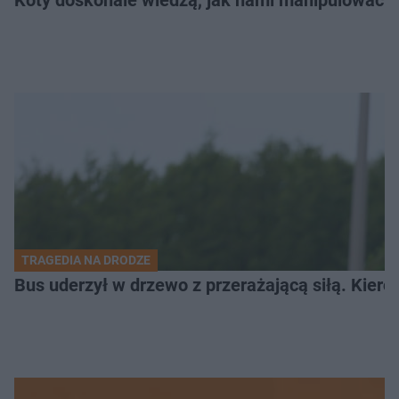
Koty doskonale wiedzą, jak nami manipulować. N
TRAGEDIA NA DRODZE
Bus uderzył w drzewo z przerażającą siłą. Kiero