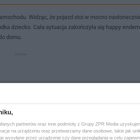
 samochodu. Widząc, że pojazd stoi w mocno nasłoneczn
rodka dziecko. Cała sytuacja zakończyła się happy endem
 do domu.
niku,
fanych partnerów oraz inne podmioty z Grupy ZPR Media uzyskujem
cje na urządzeniu oraz przetwarzamy dane osobowe, takie jak unika
je wysyłane przez urządzenie czy dane przeglądania w celu zapewn