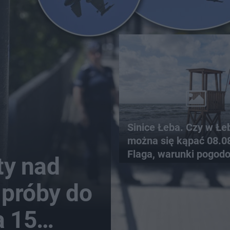
Sinice Łeba. Czy w Łe
można się kąpać 08.0
Flaga, warunki pogod
y nad
 próby do
a 15