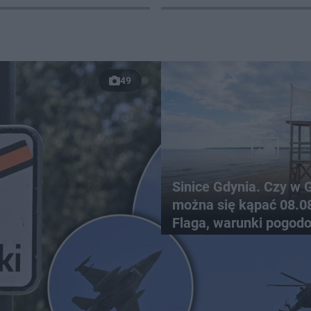
 życie
49
Sinice Gdynia. Czy w 
można się kąpać 08.0
Flaga, warunki pogod