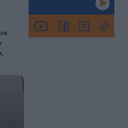
dze
o
a,