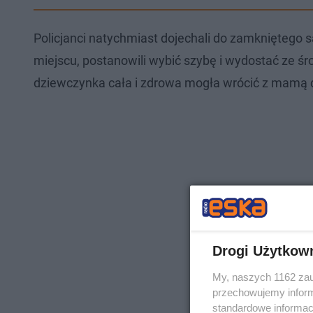
Policjanci natychmiast dojechali do zamkniętego
miejscu, postanowili wybić szybę i wydostać ze ś
dziewczynka cała i zdrowa mogła wrócić z mamą
Drogi Użytkow
My, naszych 1162 zau
przechowujemy informa
standardowe informac