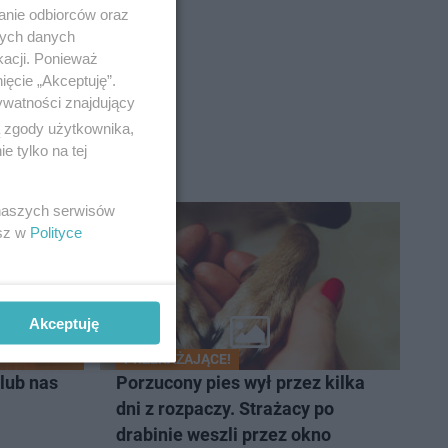
anie odbiorców oraz
nych danych
any
kacji. Ponieważ
ięcie „Akceptuję”.
ywatności znajdujący
ą zgody użytkownika,
 tylko na tej
 naszych serwisów
esz w
Polityce
Akceptuję
PRZERAŻAJĄCE!
lub nas
Porzucony pies wył przez kilka
dni z rozpaczy. Strażacy po
drabinie weszli przez okno