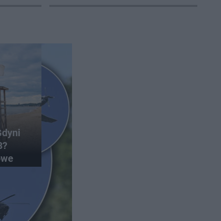
Gdyni
8?
owe