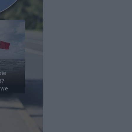
bie
8?
owe