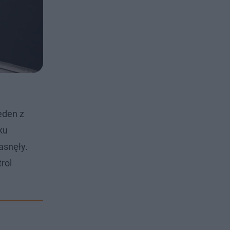
eden z
ku
asnęły.
rol