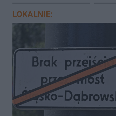
temat
walczy o
LOKALNIE: