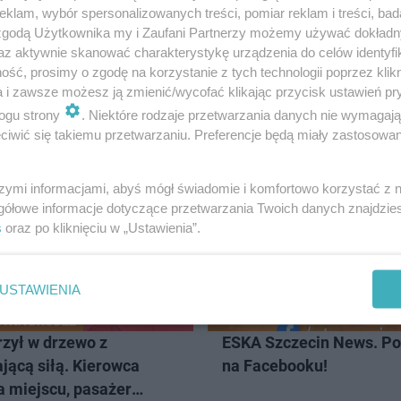
klam, wybór spersonalizowanych treści, pomiar reklam i treści, bad
 zgodą Użytkownika my i Zaufani Partnerzy możemy używać dokład
 samego w aucie nawet na przysłowiowe 5 minut. Rozgrz
az aktywnie skanować charakterystykę urządzenia do celów identyfi
ść, prosimy o zgodę na korzystanie z tych technologii poprzez klikn
a i zawsze możesz ją zmienić/wycofać klikając przycisk ustawień pr
ogu strony
. Niektóre rodzaje przetwarzania danych nie wymagaj
iwić się takiemu przetwarzaniu. Preferencje będą miały zastosowanie
CZECIN
szymi informacjami, abyś mógł świadomie i komfortowo korzystać z
gółowe informacje dotyczące przetwarzania Twoich danych znajdzi
s
oraz po kliknięciu w „Ustawienia”.
USTAWIENIA
A NA DRODZE
rzył w drzewo z
ESKA Szczecin News. Po
jącą siłą. Kierowca
na Facebooku!
a miejscu, pasażer