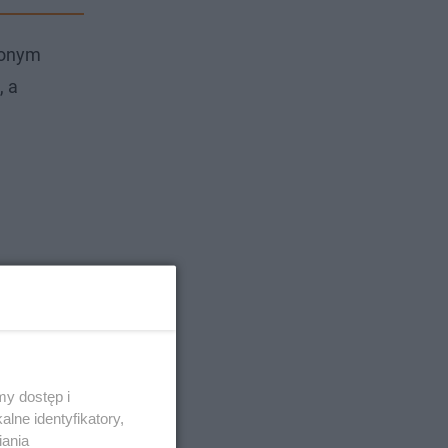
ionym
, a
y dostęp i
lne identyfikatory,
iania