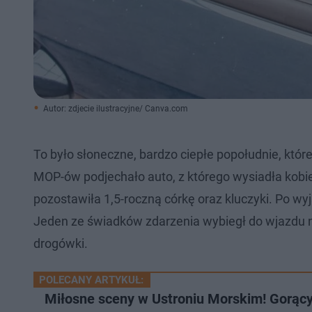
Autor: zdjecie ilustracyjne/ Canva.com
To było słoneczne, bardzo ciepłe popołudnie, któ
MOP-ów podjechało auto, z którego wysiadła kobiet
pozostawiła 1,5-roczną córkę oraz kluczyki. Po wyj
Jeden ze świadków zdarzenia wybiegł do wjazdu na
drogówki.
POLECANY ARTYKUŁ:
Miłosne sceny w Ustroniu Morskim! Gorąc