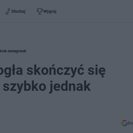
Słuchaj
Wygraj
ednak zareagowali
ogła skończyć się
i szybko jednak
Do