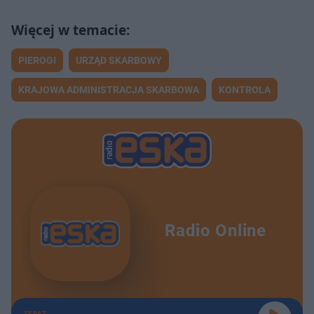
PIEROGI
URZĄD SKARBOWY
KRAJOWA ADMINISTRACJA SKARBOWA
KONTROLA
Radio Online
TERAZ