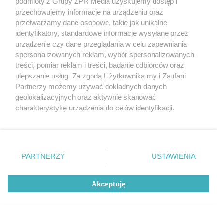
podmioty z Grupy ZPR Media uzyskujemy dostęp i
przechowujemy informacje na urządzeniu oraz
przetwarzamy dane osobowe, takie jak unikalne
10
identyfikatory, standardowe informacje wysyłane przez
urządzenie czy dane przeglądania w celu zapewniania
spersonalizowanych reklam, wybór spersonalizowanych
treści, pomiar reklam i treści, badanie odbiorców oraz
ulepszanie usług. Za zgodą Użytkownika my i Zaufani
Partnerzy możemy używać dokładnych danych
geolokalizacyjnych oraz aktywnie skanować
NIEBEZPIECZNA POGODA
charakterystykę urządzenia do celów identyfikacji.
Nawałnice nad Polską. Ogromny grad
Ponieważ cenimy Twoją prywatność, prosimy o zgodę na
korzystanie z tych technologii poprzez kliknięcie
niszczy dachy i auta na Mazurach!
„Akceptuję”. Zgoda jest dobrowolna i zawsze możesz ją
zmienić/wycofać klikając przycisk ustawień prywatności
PARTNERZY
USTAWIENIA
znajdujący się w lewym dolnym rogu strony
. Niektóre
rodzaje przetwarzania danych nie wymagają zgody
19
Akceptuję
użytkownika, ale masz prawo sprzeciwić się takiemu
przetwarzaniu. Preferencje będą miały zastosowanie tylko
na tej witrynie.