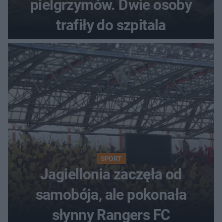
pielgrzymów. Dwie osoby
trafiły do szpitala
SPORT
Jagiellonia zaczęła od
samobója, ale pokonała
słynny Rangers FC