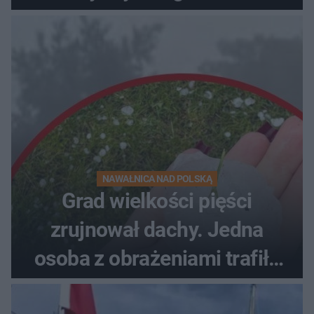
NAWAŁNICA NAD POLSKĄ
Grad wielkości pięści
zrujnował dachy. Jedna
osoba z obrażeniami trafiła
do szpitala