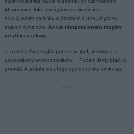
dzień wcześniej rozpaliła internet do czerwoności.
Mimo nowej lokalizacji, pierogarnia nie jest
nowicjuszem na rynku w Szczecinie i ma już grono
stałych bywalców. Jednak
niespodziewany rozgłos
przytłacza załogę
.
– To miała być zwykła pomoc w upał, nic więcej –
usłyszeliśmy od pracowników. – Popełniliśmy błąd, to
prawda. A zrobiła się z tego ogólnopolska dyskusja.