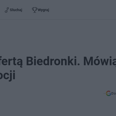
Słuchaj
Wygraj
ertą Biedronki. Mówi
cji
Do