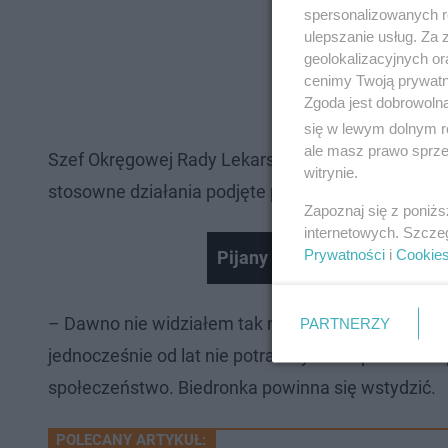
spersonalizowanych re
ulepszanie usług. Za
geolokalizacyjnych or
cenimy Twoją prywatno
Zgoda jest dobrowoln
się w lewym dolnym r
ale masz prawo sprzec
Szef Okręgowej Rady Lekarskiej wprost wyraża swó
witrynie.
stosowne działania podjęte przez władze.
Zapoznaj się z poniż
internetowych. Szcze
Prywatności
i
Cookie
Pijany poseł Konfederacji
– Dawno nie widziałem tak nieodpowiednich zach
PARTNERZY
jednocześnie od lat nie potrafimy sobie poradzić 
społeczeństwo. Biedronka powinna się wstydzić.
POLECANY ARTYKUŁ: