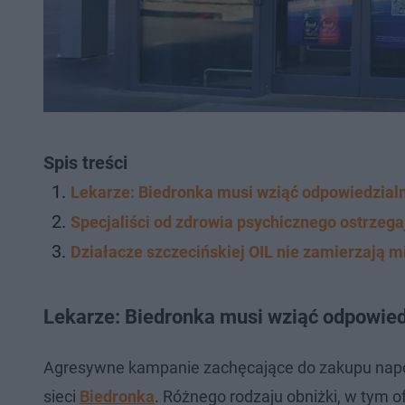
Spis treści
Lekarze: Biedronka musi wziąć odpowiedzial
Specjaliści od zdrowia psychicznego ostrzeg
Działacze szczecińskiej OIL nie zamierzają m
Lekarze: Biedronka musi wziąć odpowied
Agresywne kampanie zachęcające do zakupu napo
sieci
Biedronka
. Różnego rodzaju obniżki, w tym of