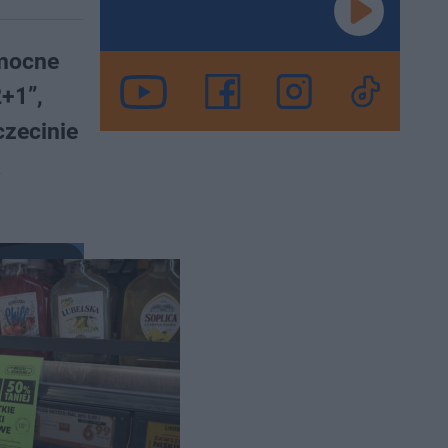
 mocne
2+1”,
czecinie