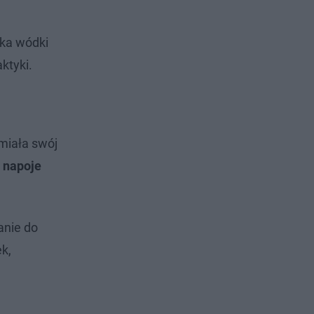
zka wódki
ktyki.
miała swój
 napoje
anie do
k,