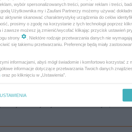
klam, wybór spersonalizowanych treści, pomiar reklam i treści, bad
 zgodą Użytkownika my i Zaufani Partnerzy możemy używać dokład
az aktywnie skanować charakterystykę urządzenia do celów identyfi
ść, prosimy o zgodę na korzystanie z tych technologii poprzez klikn
a i zawsze możesz ją zmienić/wycofać klikając przycisk ustawień pr
ogu strony
. Niektóre rodzaje przetwarzania danych nie wymagaj
iwić się takiemu przetwarzaniu. Preferencje będą miały zastosowanie
j absolutny brak akceptacji, podkreślając jednocześnie
szymi informacjami, abyś mógł świadomie i komfortowo korzystać z
gółowe informacje dotyczące przetwarzania Twoich danych znajdzi
s
oraz po kliknięciu w „Ustawienia”.
owań w handlu. Promujemy zakaz sprzedaży alkoholu po 
USTAWIENIA
z pazernymi i nieetycznymi sieciami handlowymi, które ro