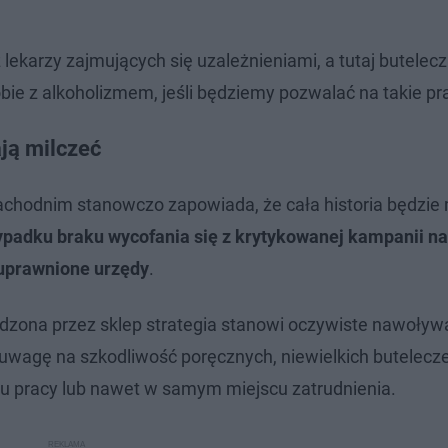
lekarzy zajmujących się uzależnieniami, a tutaj butelec
ie z alkoholizmem, jeśli będziemy pozwalać na takie pra
ają milczeć
chodnim stanowczo zapowiada, że cała historia będzie 
ypadku braku wycofania się z krytykowanej kampanii na
uprawnione urzędy
.
zona przez sklep strategia stanowi oczywiste nawoływ
wagę na szkodliwość poręcznych, niewielkich butelecze
du pracy lub nawet w samym miejscu zatrudnienia.