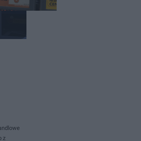
handlowe
o z