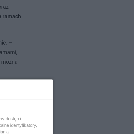
oraz
w ramach
ie. –
lamami,
by można
y dostęp i
lne identyfikatory,
iania