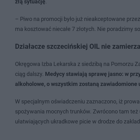
złą sytuację
.
– Piwo na promocji było już nieakceptowane przez 
ma kosztować niecałe 7 złotych. Nie poradzimy sob
Działacze szczecińskiej OIL nie zamierz
Okręgowa Izba Lekarska z siedzibą na Pomorzu Za
ciąg dalszy.
Medycy stawiają sprawę jasno: w prz
alkoholowe, o wszystkim zostaną zawiadomione 
W specjalnym oświadczeniu zaznaczono, iż prowad
spożywania mocnych trunków. Zwrócono tam też u
ułatwiających ukradkowe picie w drodze do zakla