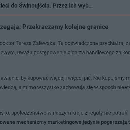
dzieci do Świnoujścia. Przez ich wyb…
rzegają: Przekraczamy kolejne granice
 doktor Teresa Zalewska. Ta doświadczona psychiatra, 
olowym, uważa postępowanie giganta handlowego za ko
wianie, by kupować więcej i więcej pić. Nie kupujemy 
o wiedzą, a mimo wszystko zachowują się w sposób nieet
sko: społeczeństwo w naszym kraju z reguły nie potrafi
uowane mechanizmy marketingowe jedynie pogarszają tę 