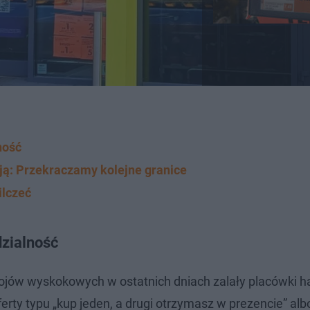
ność
ają: Przekraczamy kolejne granice
ilczeć
zialność
jów wyskokowych w ostatnich dniach zalały placówki 
erty typu „kup jeden, a drugi otrzymasz w prezencie” alb