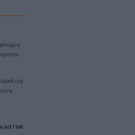
zajmująca
mpletnie
małpek czy
yczny.
już i tak