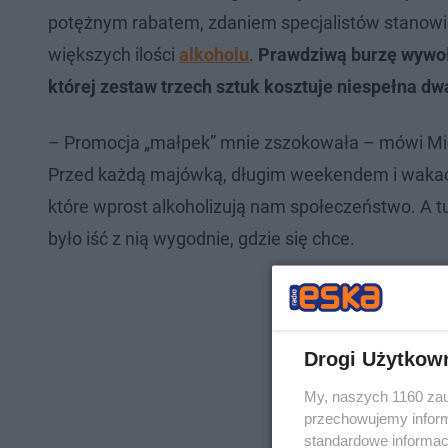
potężnym rabatem, zdaniem specjalistów stanowi
większych ilości
alkoholu
.
Prawdziwą burzę wywoł
której zestaw trzech sztuk kosztuje niespełna dw
– Promocja „małpek” mnie zszokowała – mówi Mich
Przed każdą majówką, długim weekendem i wakacj
które wprost alkoholizują nam społeczeństwo. A t
było iść z nią wygodnie, gdzie się chce.
Drogi Użytkow
My, naszych 1160 zau
przechowujemy informa
standardowe informac