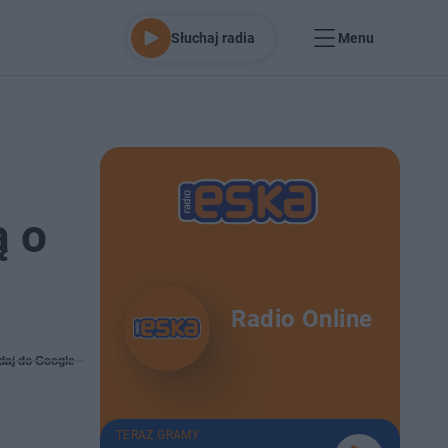
Słuchaj radia
Menu
ą o
Radio Online
daj do Google
TERAZ GRAMY