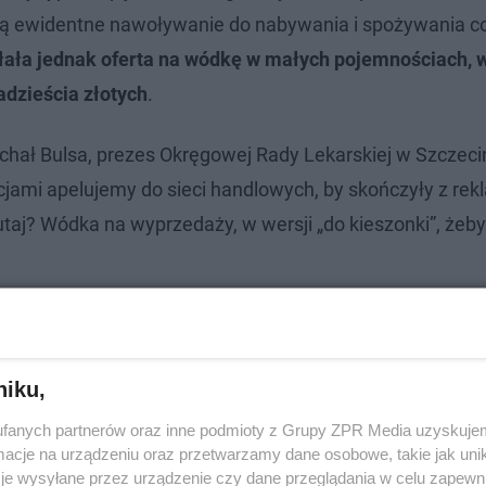
ą ewidentne nawoływanie do nabywania i spożywania c
ała jednak oferta na wódkę w małych pojemnościach, 
adzieścia złotych
.
ał Bulsa, prezes Okręgowej Rady Lekarskiej w Szczecin
ami apelujemy do sieci handlowych, by skończyły z rek
utaj? Wódka na wyprzedaży, w wersji „do kieszonki”, że
niku,
fanych partnerów oraz inne podmioty z Grupy ZPR Media uzyskujem
cje na urządzeniu oraz przetwarzamy dane osobowe, takie jak unika
je wysyłane przez urządzenie czy dane przeglądania w celu zapewn