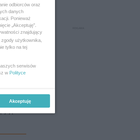
anie odbiorców oraz
nych danych
kacji. Ponieważ
ięcie „Akceptuję”.
ywatności znajdujący
ą zgody użytkownika,
 tylko na tej
 wiarę w
 naszych serwisów
esz w
Polityce
22:00, a
Akceptuję
zpijają nam