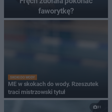
Fręch zdołała pokonać
faworytkę?
SKOKI DO WODY
ME w skokach do wody. Rzeszutek
traci mistrzowski tytuł
31