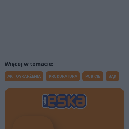
AKT OSKARŻENIA
PROKURATURA
POBICIE
SĄD