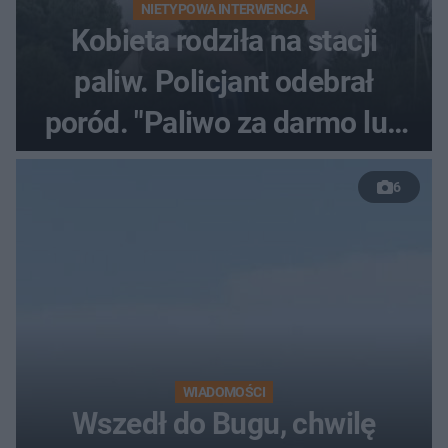
NIETYPOWA INTERWENCJA
Kobieta rodziła na stacji
paliw. Policjant odebrał
poród. "Paliwo za darmo lub
50 %!"
6
WIADOMOŚCI
Wszedł do Bugu, chwilę