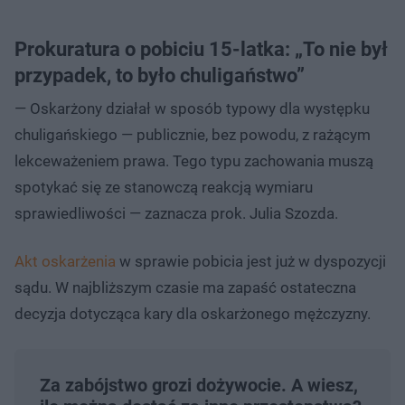
Prokuratura o pobiciu 15-latka: „To nie był
przypadek, to było chuligaństwo”
— Oskarżony działał w sposób typowy dla występku
chuligańskiego — publicznie, bez powodu, z rażącym
lekceważeniem prawa. Tego typu zachowania muszą
spotykać się ze stanowczą reakcją wymiaru
sprawiedliwości — zaznacza prok. Julia Szozda.
Akt oskarżenia
w sprawie pobicia jest już w dyspozycji
sądu. W najbliższym czasie ma zapaść ostateczna
decyzja dotycząca kary dla oskarżonego mężczyzny.
Za zabójstwo grozi dożywocie. A wiesz,