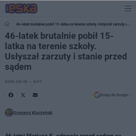
46-latek brutalnie pobił 15-latka na terenie szkoły. Usłyszał zarzuty i
stanie przed sądem
46-latek brutalnie pobił 15-
latka na terenie szkoły.
Usłyszał zarzuty i stanie przed
sądem
2026-06-06
8:41
Dodaj do Google
Grzegorz Kluczyński
46-letni Mariusz K. odpowie przed sądem za