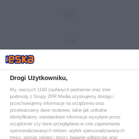
Drogi Użytkowniku,
My, naszych 1160 zaufanych partnerów oraz inne
Żaden utwór zamieszczony w serwisie nie może być powielany i
podmioty z Grupy ZPR Media uzyskujemy dostęp i
rozpowszechniany lub dalej rozpowszechniany w jakikolwiek sposób (w
tym także elektroniczny lub mechaniczny) na jakimkolwiek polu
przechowujemy informacje na urządzeniu oraz
eksploatacji w jakiejkolwiek formie, włącznie z umieszczaniem w
przetwarzamy dane osobowe, takie jak unikalne
Internecie bez pisemnej zgody właściciela praw. Jakiekolwiek użycie lub
identyfikatory, standardowe informacje wysyłane przez
wykorzystanie utworów w całości lub w części z naruszeniem prawa,
tzn. bez właściwej zgody, jest zabronione pod groźbą kary i może być
urządzenie czy dane przeglądania w celu zapewniania
ścigane prawnie.
spersonalizowanych reklam, wybór spersonalizowanych
treści, pomiar reklam i treści, badanie odbiorców oraz