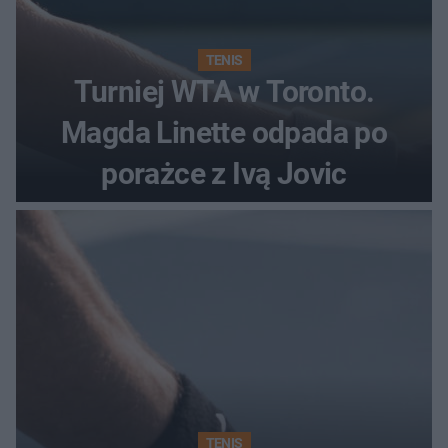
TENIS
Turniej WTA w Toronto.
Magda Linette odpada po
porażce z Ivą Jovic
TENIS