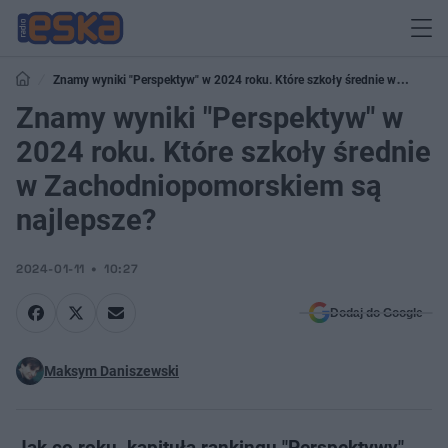
Znamy wyniki "Perspektyw" w 2024 roku. Które szkoły średnie w
Zachodniopomorskiem są najlepsze?
Znamy wyniki "Perspektyw" w
2024 roku. Które szkoły średnie
w Zachodniopomorskiem są
najlepsze?
2024-01-11
10:27
Dodaj do Google
Maksym Daniszewski
Jak co roku, kapituła rankingu "Perspektywy"