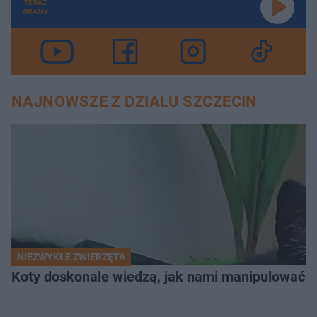
TERAZ
GRAMY
NAJNOWSZE Z DZIAŁU SZCZECIN
NIEZWYKŁE ZWIERZĘTA
Koty doskonale wiedzą, jak nami manipulować. N