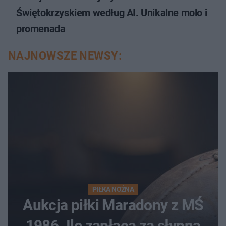
Świętokrzyskiem według AI. Unikalne molo i
promenada
NAJNOWSZE NEWSY:
PIŁKA NOŻNA
Aukcja piłki Maradony z MŚ
1986. Ile zapłacą za słynną