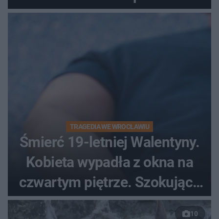
od lat mity na ich temat
TRAGEDIA WE WROCŁAWIU
Śmierć 19-letniej Walentyny.
Kobieta wypadła z okna na
czwartym piętrze. Szokujące
nagranie trafiło do sieci
10