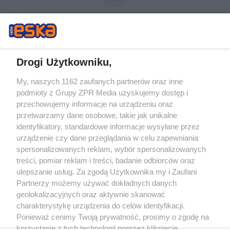
Drogi Użytkowniku,
My, naszych 1162 zaufanych partnerów oraz inne
Żaden utwór zamieszczony w serwisie nie może być powielany i
podmioty z Grupy ZPR Media uzyskujemy dostęp i
rozpowszechniany lub dalej rozpowszechniany w jakikolwiek sposób (w
tym także elektroniczny lub mechaniczny) na jakimkolwiek polu
przechowujemy informacje na urządzeniu oraz
eksploatacji w jakiejkolwiek formie, włącznie z umieszczaniem w Internecie
przetwarzamy dane osobowe, takie jak unikalne
bez pisemnej zgody właściciela praw. Jakiekolwiek użycie lub
wykorzystanie utworów w całości lub w części z naruszeniem prawa, tzn.
identyfikatory, standardowe informacje wysyłane przez
bez właściwej zgody, jest zabronione pod groźbą kary i może być ścigane
urządzenie czy dane przeglądania w celu zapewniania
prawnie.
spersonalizowanych reklam, wybór spersonalizowanych
treści, pomiar reklam i treści, badanie odbiorców oraz
ulepszanie usług. Za zgodą Użytkownika my i Zaufani
Partnerzy możemy używać dokładnych danych
geolokalizacyjnych oraz aktywnie skanować
charakterystykę urządzenia do celów identyfikacji.
O nas
Ponieważ cenimy Twoją prywatność, prosimy o zgodę na
korzystanie z tych technologii poprzez kliknięcie