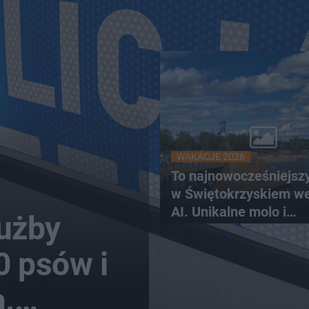
WAKACJE 2026
To najnowocześniejsz
w Świętokrzyskiem w
AI. Unikalne molo i
łużby
promenada
0 psów i
.