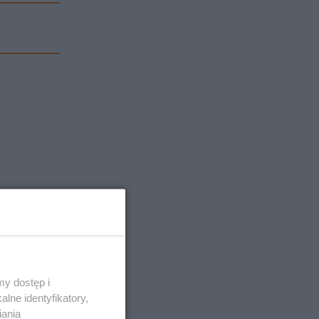
y dostęp i
lne identyfikatory,
iania