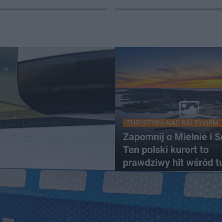
iast
TURYSTYKA NAD BAŁTYKIEM
Zapomnij o Mielnie i S
Ten polski kurort to
prawdziwy hit wśród t