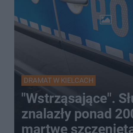
DRAMAT W KIELCACH
"Wstrząsające". S
znalazły ponad 20
martwe szczenięta