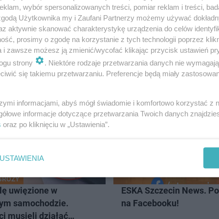
klam, wybór spersonalizowanych treści, pomiar reklam i treści, bad
 zgodą Użytkownika my i Zaufani Partnerzy możemy używać dokład
az aktywnie skanować charakterystykę urządzenia do celów identyfi
ść, prosimy o zgodę na korzystanie z tych technologii poprzez klikn
a i zawsze możesz ją zmienić/wycofać klikając przycisk ustawień pr
ogu strony
. Niektóre rodzaje przetwarzania danych nie wymagaj
iwić się takiemu przetwarzaniu. Preferencje będą miały zastosowanie
CZECIN
szymi informacjami, abyś mógł świadomie i komfortowo korzystać z
gółowe informacje dotyczące przetwarzania Twoich danych znajdzi
s
oraz po kliknięciu w „Ustawienia”.
USTAWIENIA
GROZY
ę uwięzione w
ESKA Szczecin News. Po
ym samochodzie.
na Facebooku!
ci musieli działać