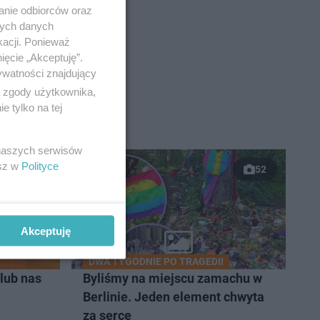
anie odbiorców oraz
nych danych
kacji. Ponieważ
ięcie „Akceptuję”.
ywatności znajdujący
ą zgody użytkownika,
 tylko na tej
 naszych serwisów
esz w
Polityce
52
Akceptuję
DWA TYGODNIE PO TRAGEDII
lub nas
Byliśmy na miejscu zamachu w
Berlinie. Jeden element chwyta
za serce