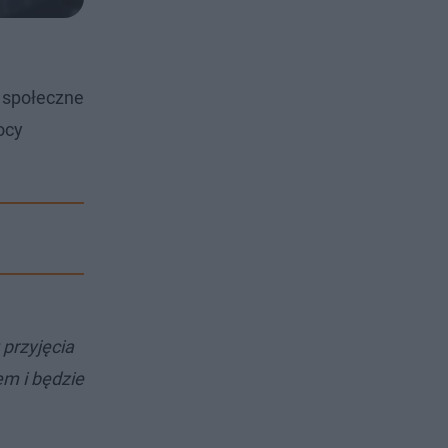
 społeczne
ocy
przyjęcia
em i będzie