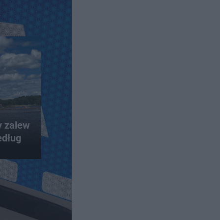
y zalew
edług