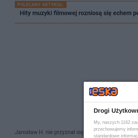
POLECANY ARTYKUŁ:
Hity muzyki filmowej rozniosą się echem p
Drogi Użytkow
My, naszych 1162 zau
przechowujemy informa
Jarosław H. nie przyznał się do zarzucanych mu c
standardowe informac