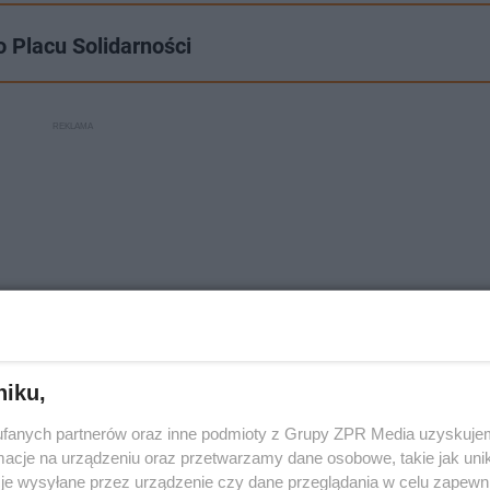
o Placu Solidarności
niku,
fanych partnerów oraz inne podmioty z Grupy ZPR Media uzyskujem
cje na urządzeniu oraz przetwarzamy dane osobowe, takie jak unika
zynów​.
je wysyłane przez urządzenie czy dane przeglądania w celu zapewn