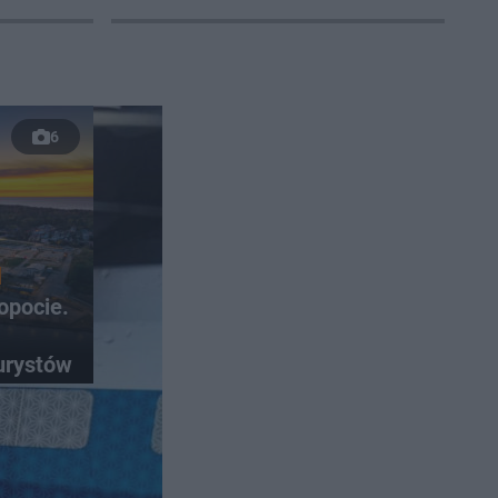
6
opocie.
urystów