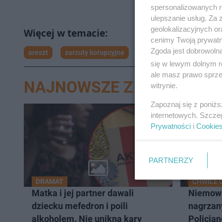
spersonalizowanych re
ulepszanie usług. Za
geolokalizacyjnych or
cenimy Twoją prywatno
Zgoda jest dobrowoln
areszt
zarzuty korupcyjne
się w lewym dolnym r
ale masz prawo sprzec
NAJNOWSZE Z DZIAŁU SZ
witrynie.
Zapoznaj się z poniż
internetowych. Szcze
Prywatności
i
Cookie
PARTNERZY
DRAMAT
CHWILE 
Matka i jej partner dawali
Niemowl
dziecku mefedron i poili
nagrzan
alkoholem. Nie unikną kary
Policjan