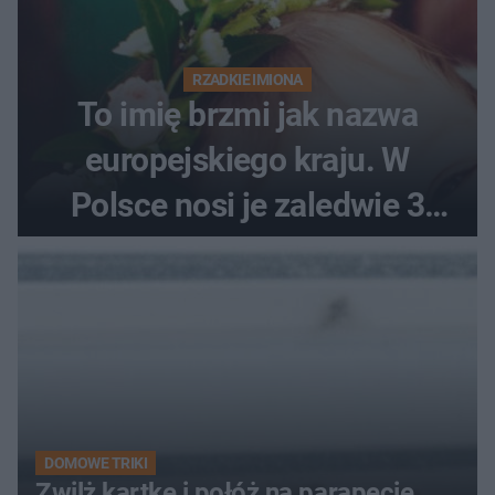
RZADKIE IMIONA
To imię brzmi jak nazwa
europejskiego kraju. W
Polsce nosi je zaledwie 3
kobiety
DOMOWE TRIKI
Zwilż kartkę i połóż na parapecie.