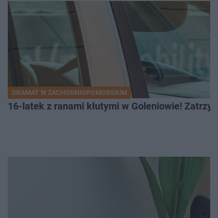
DRAMAT W ZACHODNIOPOMORSKIM
16-latek z ranami kłutymi w Goleniowie! Zatrzym