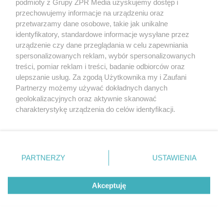
podmioty z Grupy ZPR Media uzyskujemy dostęp i
rozpowszechniany lub dalej rozpowszechniany w jakikolwiek sposób (w
tym także elektroniczny lub mechaniczny) na jakimkolwiek polu
przechowujemy informacje na urządzeniu oraz
eksploatacji w jakiejkolwiek formie, włącznie z umieszczaniem w
przetwarzamy dane osobowe, takie jak unikalne
Internecie bez pisemnej zgody właściciela praw. Jakiekolwiek użycie lub
identyfikatory, standardowe informacje wysyłane przez
wykorzystanie utworów w całości lub w części z naruszeniem prawa,
tzn. bez właściwej zgody, jest zabronione pod groźbą kary i może być
urządzenie czy dane przeglądania w celu zapewniania
ścigane prawnie.
spersonalizowanych reklam, wybór spersonalizowanych
treści, pomiar reklam i treści, badanie odbiorców oraz
ulepszanie usług. Za zgodą Użytkownika my i Zaufani
Partnerzy możemy używać dokładnych danych
geolokalizacyjnych oraz aktywnie skanować
charakterystykę urządzenia do celów identyfikacji.
Ponieważ cenimy Twoją prywatność, prosimy o zgodę na
O nas
korzystanie z tych technologii poprzez kliknięcie
Informacje prawne
„Akceptuję”. Zgoda jest dobrowolna i zawsze możesz ją
zmienić/wycofać klikając przycisk ustawień prywatności
PARTNERZY
USTAWIENIA
Nasze serwisy
znajdujący się w lewym dolnym rogu strony
. Niektóre
rodzaje przetwarzania danych nie wymagają zgody
© 2026 Grupa ZPR Media
Akceptuję
użytkownika, ale masz prawo sprzeciwić się takiemu
przetwarzaniu. Preferencje będą miały zastosowanie tylko
na tej witrynie.