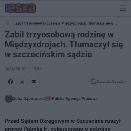
Zabił trzyosobową rodzinę w Międzyzdrojach. Tłumaczył się w
szczecińskim sądzie
Zabił trzyosobową rodzinę w
Międzyzdrojach. Tłumaczył się
w szczecińskim sądzie
2026-05-27
15:35
Dodaj do Google
Zofia Dąbrowska
Polska Agencja Prasowa
Przed Sądem Okręgowym w Szczecinie ruszył
proces Patryka F., oskarżonego o potrójne