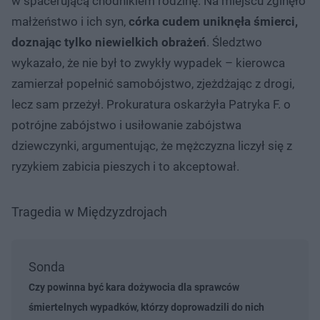
w spacerującą chodnikiem rodzinę. Na miejscu zginęło
małżeństwo i ich syn,
córka cudem uniknęła śmierci,
doznając tylko niewielkich obrażeń
. Śledztwo
wykazało, że nie był to zwykły wypadek – kierowca
zamierzał popełnić samobójstwo, zjeżdżając z drogi,
lecz sam przeżył. Prokuratura oskarżyła Patryka F. o
potrójne zabójstwo i usiłowanie zabójstwa
dziewczynki, argumentując, że mężczyzna liczył się z
ryzykiem zabicia pieszych i to akceptował.
Tragedia w Międzyzdrojach
Sonda
Czy powinna być kara dożywocia dla sprawców
śmiertelnych wypadków, którzy doprowadzili do nich