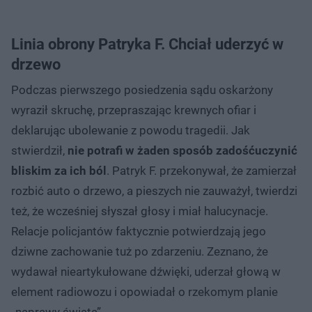
Linia obrony Patryka F. Chciał uderzyć w
drzewo
Podczas pierwszego posiedzenia sądu oskarżony
wyraził skruchę, przepraszając krewnych ofiar i
deklarując ubolewanie z powodu tragedii. Jak
stwierdził,
nie potrafi w żaden sposób zadośćuczynić
bliskim za ich ból
. Patryk F. przekonywał, że zamierzał
rozbić auto o drzewo, a pieszych nie zauważył, twierdzi
też, że wcześniej słyszał głosy i miał halucynacje.
Relacje policjantów faktycznie potwierdzają jego
dziwne zachowanie tuż po zdarzeniu. Zeznano, że
wydawał nieartykułowane dźwięki, uderzał głową w
element radiowozu i opowiadał o rzekomym planie
„naprawy świata”.